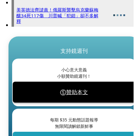
美英德法齊譴責！俄羅斯襲擊烏克蘭蘇梅
釀34死117傷 川普喊「犯錯」卻不多解
釋
支持鏡週刊
小心意大意義
小額贊助鏡週刊！
贊助本文
每期 $
35
元動態話題報導
無限閱讀解鎖新鮮事