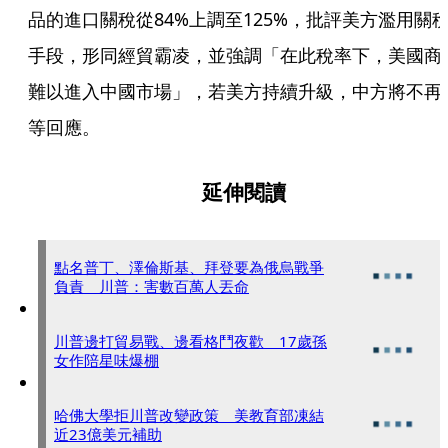
品的進口關稅從84%上調至125%，批評美方濫用關
手段，形同經貿霸凌，並強調「在此稅率下，美國商
難以進入中國市場」，若美方持續升級，中方將不再
等回應。
延伸閱讀
點名普丁、澤倫斯基、拜登要為俄烏戰爭
負責 川普：害數百萬人丟命
川普邊打貿易戰、邊看格鬥夜歡 17歲孫
女作陪星味爆棚
哈佛大學拒川普改變政策 美教育部凍結
近23億美元補助