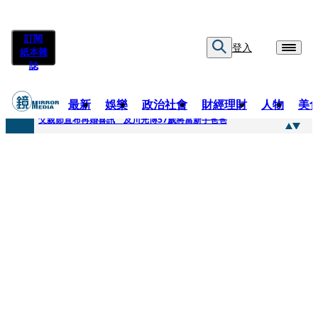
訂閱
登入
紙本雜
誌
最新
娛樂
政治社會
財經理財
人物
美
快訊
父親節宣布再婚喜訊 及川光博57歲將當新手爸爸
快訊
改姓斷開阿湯哥！20歲舒莉首登台「1人分飾4角」 觀眾驚艷：錯怪星二代了
快訊
「愛露奶」私訊流出！小24歲女友爆當小三「大鬧病房氣孕婦」 姜厚任不忍回應了