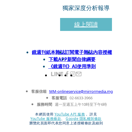
獨家深度分析報導
線上閱讀
鏡週刊紙本雜誌
訂閱電子雜誌
內容授權
下載APP
新聞自律綱要
《鏡週刊》AI使用準則
客服信箱
MM-onlineservice@mirrormedia.mg
客服電話
02-6633-3966
服務時間
週一至週五上午10時至下午6時
本網頁使用
YouTube API 服務
， 詳見
YouTube 服務條款
、
Google 隱私權與條款
瀏覽此頁面即代表您同意上述授權條款及細則