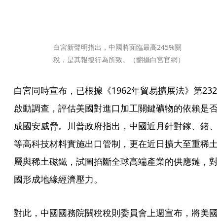
白宮新聲明指出，中國將面臨最高245%關
稅，是其報復行為所致。（翻攝白宮官網）
白宮同時宣布，已根據《1962年貿易擴展法》第232
啟動調查，評估美國對進口加工關鍵礦物的依賴是否
成國安威脅。川普政府指出，中國近月針對鎵、鍺、
等高科技材料實施出口管制，更在近日擴大至重稀土
屬與稀土磁鐵，試圖掐斷全球高端產業的供應鏈，對
國形成地緣經濟壓力。
對此，中國國務院關稅稅則委員會上週宣布，將美國