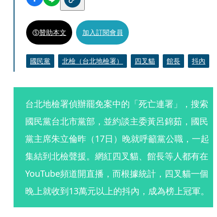
贊助本文
加入訂閱會員
國民黨
北檢（台北地檢署）
四叉貓
館長
抖內
台北地檢署偵辦罷免案中的「死亡連署」，搜索
國民黨台北市黨部，並約談主委黃呂錦茹，國民
黨主席朱立倫昨（17日）晚就呼籲黨公職，一起
集結到北檢聲援。網紅四叉貓、館長等人都有在
YouTube頻道開直播，而根據統計，四叉貓一個
晚上就收到13萬元以上的抖內，成為榜上冠軍。