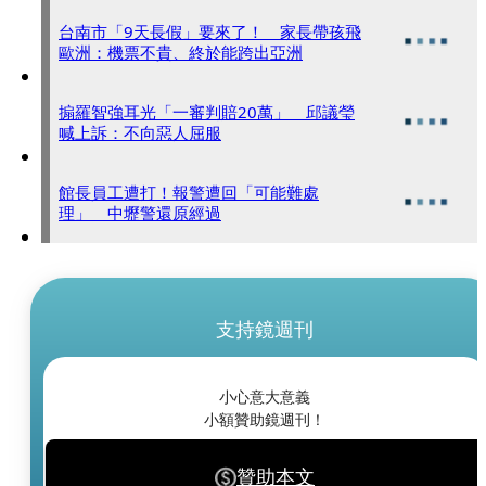
台南市「9天長假」要來了！ 家長帶孩飛
歐洲：機票不貴、終於能跨出亞洲
搧羅智強耳光「一審判賠20萬」 邱議瑩
喊上訴：不向惡人屈服
館長員工遭打！報警遭回「可能難處
理」 中壢警還原經過
支持鏡週刊
小心意大意義
小額贊助鏡週刊！
贊助本文