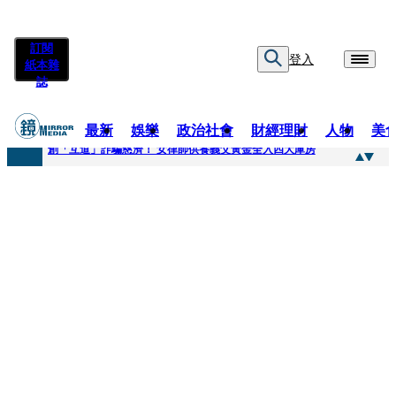
訂閱
登入
紙本雜
誌
最新
娛樂
政治社會
財經理財
人物
美
快訊
創「互道」詐騙慈濟！ 女律師供養義父黃金全入四大庫房
快訊
前時力黨魁表態「反對刪公視預算」 盼在野三思：改凍結處理受質疑項目
快訊
六強片齊聚桃影 小薰《祖先鬼》回桃影娘家 《長安的荔枝》桃影加映一票難求