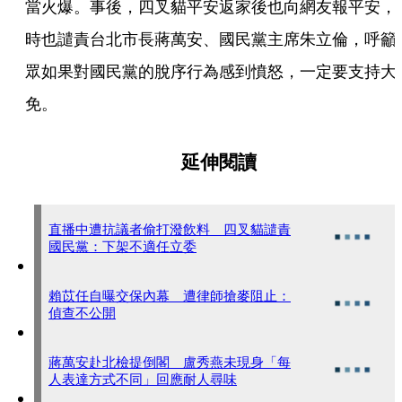
當火爆。事後，四叉貓平安返家後也向網友報平安，
時也譴責台北市長蔣萬安、國民黨主席朱立倫，呼籲
眾如果對國民黨的脫序行為感到憤怒，一定要支持大
免。
延伸閱讀
直播中遭抗議者偷打潑飲料 四叉貓譴責
國民黨：下架不適任立委
賴苡任自曝交保內幕 遭律師搶麥阻止：
偵查不公開
蔣萬安赴北檢提倒閣 盧秀燕未現身「每
人表達方式不同」回應耐人尋味