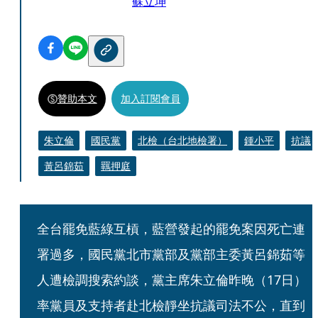
蘇立坤
贊助本文
加入訂閱會員
朱立倫
國民黨
北檢（台北地檢署）
鍾小平
抗議
黃呂錦茹
羈押庭
全台罷免藍綠互槓，藍營發起的罷免案因死亡連
署過多，國民黨北市黨部及黨部主委黃呂錦茹等
人遭檢調搜索約談，黨主席朱立倫昨晚（17日）
率黨員及支持者赴北檢靜坐抗議司法不公，直到