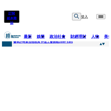
訂閱
登入
紙本雜
誌
最新
娛樂
政治社會
財經理財
人物
美
快訊
疊單計時算法現歧異 外送工會開戰Uber Eats
快訊
靚時尚／大丈夫當如是 Multifaceted Manhood
快訊
前時力黨魁表態「反對刪公視預算」 盼在野三思：改凍結處理受質疑項目