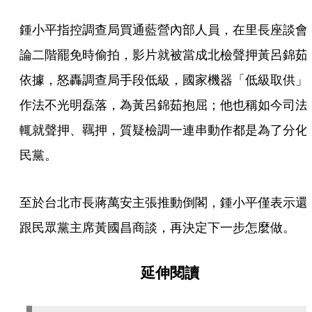
鍾小平指控調查局買通藍營內部人員，在里長座談會
論二階罷免時偷拍，影片就被當成北檢聲押黃呂錦茹
依據，怒轟調查局手段低級，國家機器「低級取供」
作法不光明磊落，為黃呂錦茹抱屈；他也稱如今司法
輒就聲押、羈押，質疑檢調一連串動作都是為了分化
民黨。
至於台北市長蔣萬安主張推動倒閣，鍾小平僅表示還
跟民眾黨主席黃國昌商談，再決定下一步怎麼做。
延伸閱讀