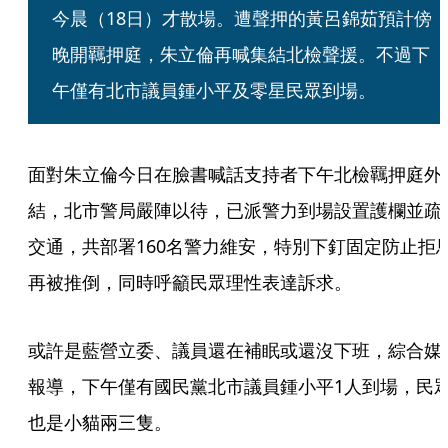
今晨（18日）才散場。遭聲押的黃呂錦茹預計傍
晚開羈押庭，朱立倫再喊集結北檢聲援。不過下
午僅有北市議員鍾小平及零星民眾到場。
面對朱立倫今日在臉書喊話支持者下午北檢羈押庭外
結，北市警局嚴陣以待，已派警力到場設置護欄並疏
交通，共部署160名警力維安，特別下釘固定防止拒
再被推倒，同時呼籲民眾理性表達訴求。
或許是藍營立委、議員還在補眠或還沒下班，綜合媒
報導，下午僅有國民黨北市議員鍾小平1人到場，民
也是小貓兩三隻。