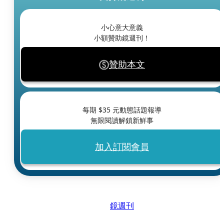
小心意大意義
小額贊助鏡週刊！
贊助本文
每期 $
35
元動態話題報導
無限閱讀解鎖新鮮事
加入訂閱會員
鏡週刊