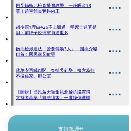
四叉貓衝北檢直播遭攻擊 一晚吸金13
萬！超車館長奪抖內王
趙少康1理由426不上凱道 稱死亡連署是
因：前陣子疫情黨員過世多
衝北檢涉違法「警要傳喚3人」 謝龍介喊
自首！國民黨又嗆聲
蔣萬安再喊倒閣 突扯吳釗燮：檢方為何
不搜住家、辦公室
【圖輯】國民黨大咖集結北檢抗議宣講
支持者高舉「司法迫害」一度撞倒護欄
支持鏡週刊