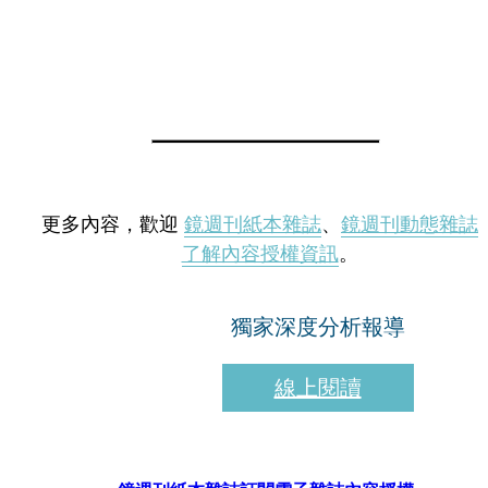
更多內容，歡迎
鏡週刊紙本雜誌
、
鏡週刊動態雜誌
了解內容授權資訊
。
獨家深度分析報導
線上閱讀