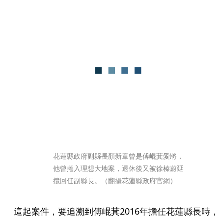
花蓮縣政府副縣長顏新章曾是傅崐萁愛將，
他曾捲入理想大地案，退休後又被徐榛蔚延
攬回任副縣長。（翻攝花蓮縣政府官網）
這起案件，要追溯到傅崐萁2016年擔任花蓮縣長時，