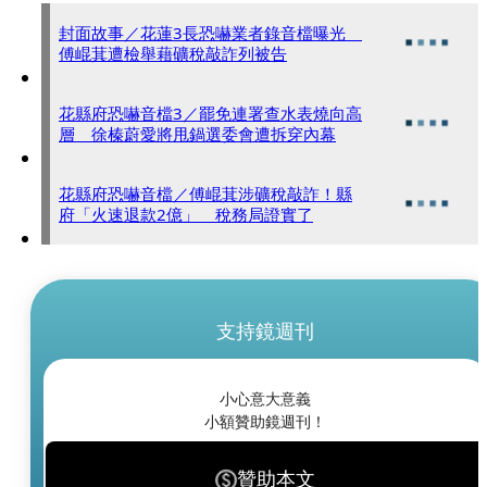
封面故事／花蓮3長恐嚇業者錄音檔曝光
傅崐萁遭檢舉藉礦稅敲詐列被告
花縣府恐嚇音檔3／罷免連署查水表燒向高
層 徐榛蔚愛將甩鍋選委會遭拆穿內幕
花縣府恐嚇音檔／傅崐萁涉礦稅敲詐！縣
府「火速退款2億」 稅務局證實了
支持鏡週刊
小心意大意義
小額贊助鏡週刊！
贊助本文