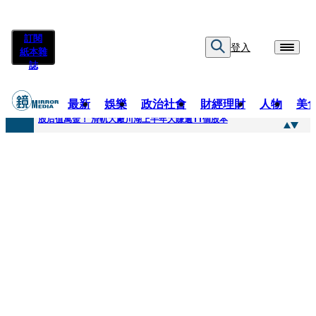
訂閱
登入
紙本雜
誌
最新
娛樂
政治社會
財經理財
人物
美
快訊
股后值萬金！ 滑軌大廠川湖上半年大賺逾11個股本
快訊
詐騙慈濟10億元佣金案 中院裁定女律師4人羈押禁見1人交保
快訊
國民黨控台糖董事「綠友友」點名陳其邁 高市府駁斥：毫無事實依據