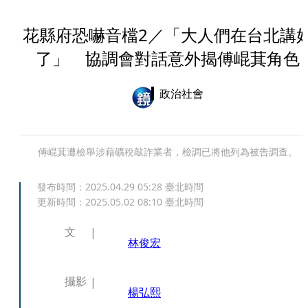
花縣府恐嚇音檔2／「大人們在台北講
了」 協調會對話意外揭傅崐萁角色
政治社會
傅崐萁遭檢舉涉藉礦稅敲詐業者，檢調已將他列為被告調查。
發布時間：
2025.04.29 05:28
臺北時間
更新時間：
2025.05.02 08:10
臺北時間
文
林俊宏
攝影
楊弘熙