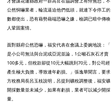
才會讓花蓮縣政府一群高官在協調會上有恃無恐，不
公然恫嚇業者，輪流逼迫他們低頭，就連下令停工的
數都使出，恐有藉勢藉端恐嚇之嫌，檢調已暗中傳喚
人鞏固案情。
面對縣府公然恐嚇，福安代表在會議上委婉地說：「
是小公司無法與台泥或亞泥並論，1公噸石灰石才賣
100多元，但稅款卻從10元大幅跳到70元，對公司經
產生極大負擔，導致連年虧損。」張逸華聞言，要求
方稅務局長呂玉枝說明，呂提到礦稅調整後，福安礦
開採數量並未減少，如果有虧損，業者可以減少開採
量。