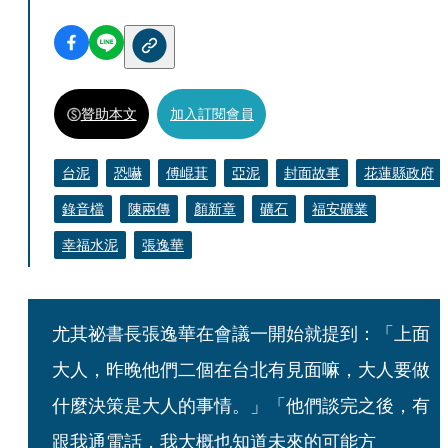
贊助本文
加入訂閱會員
台泥
恐嚇
傅崐萁
亞泥
封面故事
花蓮縣政府
錄音檔
陳兩傳
顏新章
礦石
福安礦業
幸福水泥
張逸華
尤其祕書長張逸華在會議一開始就提到：「上面
大人，昨晚他們二個在台北有見面嘛，大人要做
什麼決策是大人的事情。」「他們談完之後，有
跟我通電話，我大概也知道未來的可能方