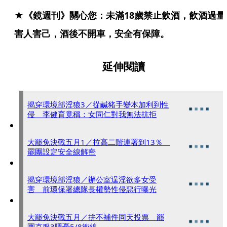
★《鏡週刊》關心您：未滿18歲禁止飲酒，飲酒過量
害人害己，酒後不開車，安全有保障。
延伸閱讀
揭穿環境部淫狼3／從鹹豬手變本加利到性
侵 李健育竟稱：女同仁對我無法抗拒
大罷免決戰五月1／拉高二階連署到13％
罷團設定安全線解密
揭穿環境部淫狼／辦公室逞淫欲多女受
害 前環保署總隊長權勢性侵惡行曝光
大罷免決戰五月／拚不補件同天投票 罷
團克服3隱憂5/8衝線