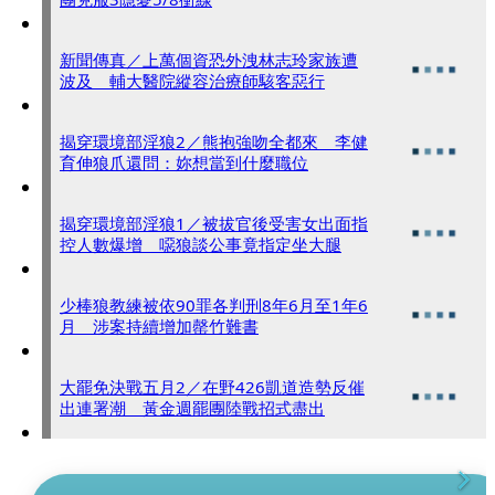
新聞傳真／上萬個資恐外洩林志玲家族遭
波及 輔大醫院縱容治療師駭客惡行
揭穿環境部淫狼2／熊抱強吻全都來 李健
育伸狼爪還問：妳想當到什麼職位
揭穿環境部淫狼1／被拔官後受害女出面指
控人數爆增 噁狼談公事竟指定坐大腿
少棒狼教練被依90罪各判刑8年6月至1年6
月 涉案持續增加罄竹難書
大罷免決戰五月2／在野426凱道造勢反催
出連署潮 黃金週罷團陸戰招式盡出