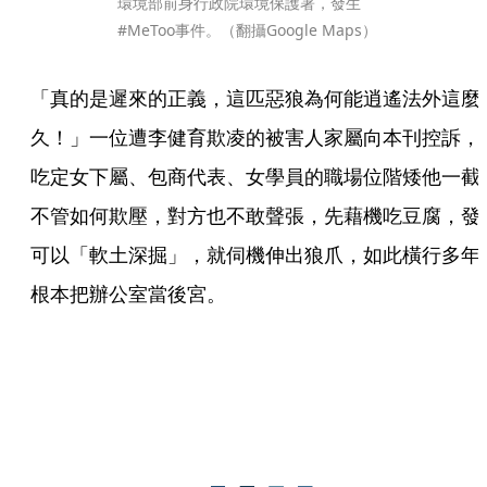
環境部前身行政院環境保護署，發生
#MeToo事件。（翻攝Google Maps）
「真的是遲來的正義，這匹惡狼為何能逍遙法外這麼
久！」一位遭李健育欺凌的被害人家屬向本刊控訴，
吃定女下屬、包商代表、女學員的職場位階矮他一截
不管如何欺壓，對方也不敢聲張，先藉機吃豆腐，發
可以「軟土深掘」，就伺機伸出狼爪，如此橫行多年
根本把辦公室當後宮。