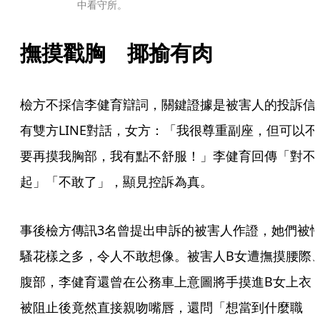
中看守所。
撫摸戳胸　揶揄有肉
檢方不採信李健育辯詞，關鍵證據是被害人的投訴信
有雙方LINE對話，女方：「我很尊重副座，但可以不
要再摸我胸部，我有點不舒服！」李健育回傳「對不
起」「不敢了」，顯見控訴為真。
事後檢方傳訊3名曾提出申訴的被害人作證，她們被
騷花樣之多，令人不敢想像。被害人B女遭撫摸腰際
腹部，李健育還曾在公務車上意圖將手摸進B女上衣
被阻止後竟然直接親吻嘴唇，還問「想當到什麼職