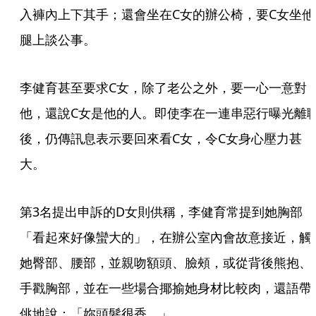
入褲內上下其手；還會坐在C女的辦公椅，要C女坐他
腿上談公事。
李健育甚至要求C女，除了老公之外，要一心一意對
他，還說C女是他的人。即使李在一連串惡行曝光離
後，仍傳訊息表示要回來看C女，令C女身心壓力甚
大。
第3名提出申訴的D女則供稱，李健育常提到她胸部
「看起來好像蠻大的」，在辦公室內會故意接近，觸
她臀部、腰部，並親吻額頭、臉頰，或從背後熊抱、
手戳胸部，並在一些場合揶揄她身材比較肉，還語帶
佻地說：「妳頭髮很香。」