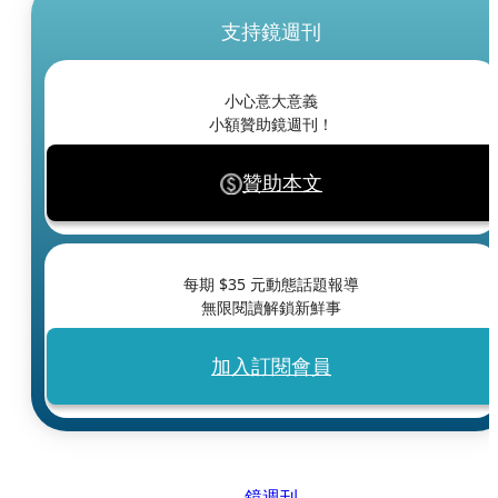
支持鏡週刊
小心意大意義
小額贊助鏡週刊！
贊助本文
每期 $
35
元動態話題報導
無限閱讀解鎖新鮮事
加入訂閱會員
鏡週刊