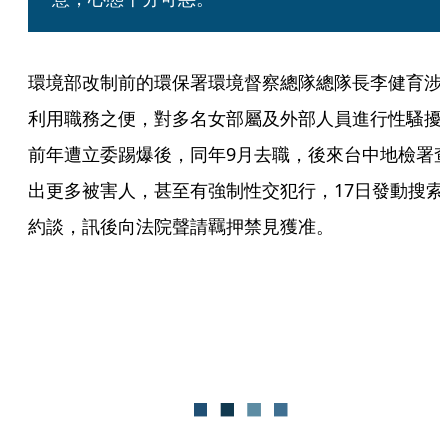
環境部改制前的環保署環境督察總隊總隊長李健育涉
利用職務之便，對多名女部屬及外部人員進行性騷擾
前年遭立委踢爆後，同年9月去職，後來台中地檢署
出更多被害人，甚至有強制性交犯行，17日發動搜索
約談，訊後向法院聲請羈押禁見獲准。