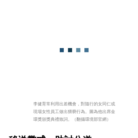
李健育常利用出差機會，對隨行的女同仁或
現場女性員工做出猥褻行為。圖為他出席金
環獎頒獎典禮致詞。（翻攝環境部官網）