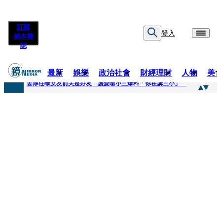
訂閱
登入
紙本雜
誌
最新
娛樂
政治社會
財經理財
人物
美
快訊
姜厚任曝女友前夫是好友 護愛嗆小三爆料「你在講三小」
快訊
劉畊宏將登《披荊斬棘》call周杰倫求救 周董「3字建議」他無奈：這不是健美比賽！
快訊
【台中戰局特輯】何欣純支持度暴增 藍營民調老劇本急救援