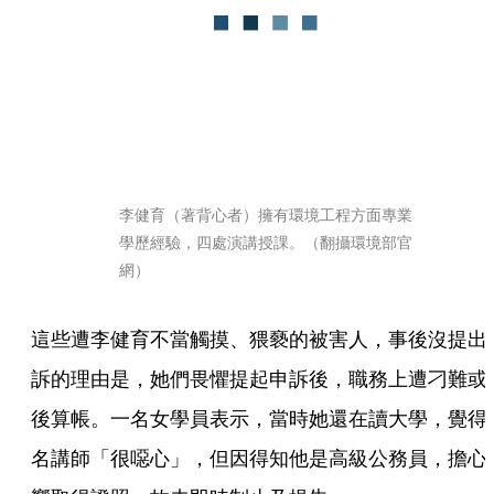
李健育（著背心者）擁有環境工程方面專業
學歷經驗，四處演講授課。（翻攝環境部官
網）
這些遭李健育不當觸摸、猥褻的被害人，事後沒提出
訴的理由是，她們畏懼提起申訴後，職務上遭刁難或
後算帳。一名女學員表示，當時她還在讀大學，覺得
名講師「很噁心」，但因得知他是高級公務員，擔心