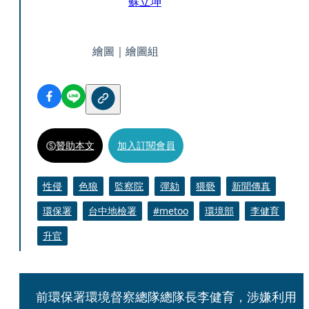
蘇立坤
繪圖｜繪圖組
贊助本文
加入訂閱會員
性侵
色狼
監察院
彈劾
猥褻
新聞傳真
環保署
台中地檢署
#metoo
環境部
李健育
升官
前環保署環境督察總隊總隊長李健育，涉嫌利用