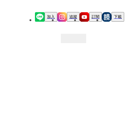
加入
追蹤
訂閱
下載
最新文章