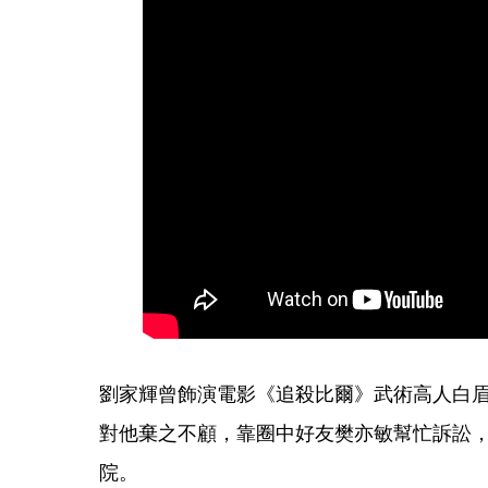
劉家輝曾飾演電影《追殺比爾》武術高人白眉
對他棄之不顧，靠圈中好友樊亦敏幫忙訴訟
院。 