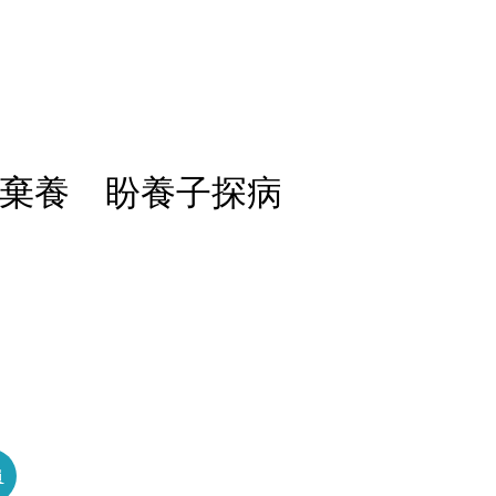
被棄養 盼養子探病
員