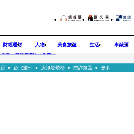
財經理財
人物
美食旅遊
生活
車錶酒
安警一週連破2起「雙駕」
話題
台北畫刊
房訊發燒榜
防詐鏡區
更多
夏浦洋組「神隊友」 邱以太、林亭莉熱血狂奔殺青淚崩
子告白「爸爸I LOVE YOU」 驚喜林志玲同步曝光父親節「披