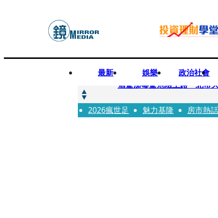
最新
娛樂
政治社會
快訊
酒駕加毒駕危險上路 北市大
2026瘋世足
快訊
魅力基隆
房市熱
Ozone黃文廷、FEniX
快訊
AKIRA台北唱到一半突收兒