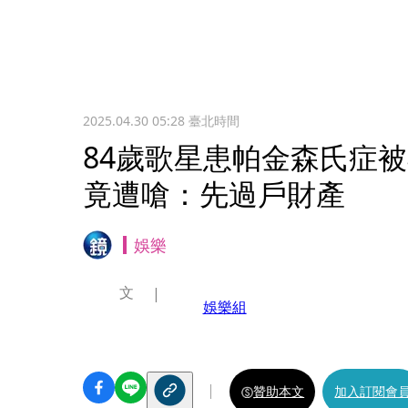
2025.04.30 05:28
臺北時間
84歲歌星患帕金森氏症
竟遭嗆：先過戶財產
娛樂
文
娛樂組
贊助本文
加入訂閱會