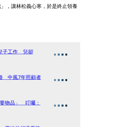
我」，讓林松義心寒，於是終止領養
兒子工作 兒卻
婚 中風7年照顧者
重要物品」 叮囑：