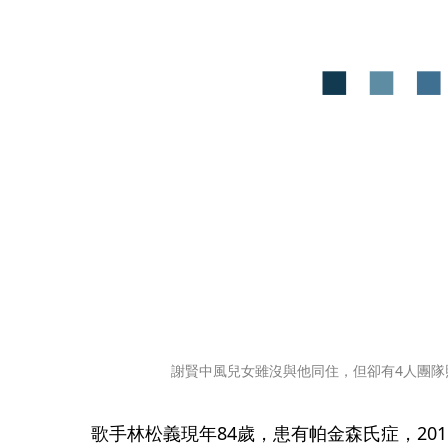
謝賢中風兒女雖沒與他同住，但卻有4人團隊
歌手林松義現年84歲，患有帕金森氏症，20