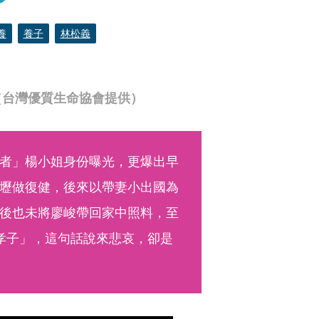
養
養子
林松義
（台灣優質生命協會提供）
者」楊小姐身份曝光，更爆出早
壢做復健，後來以帶妻小出國為
後也未將廖峻帶回家中照料，至
孝子」，這句話說來悲哀，卻是