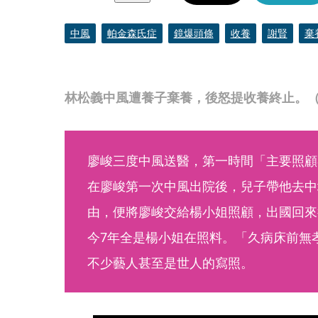
中風
帕金森氏症
鏡爆頭條
收養
謝賢
棄
林松義中風遭養子棄養，後怒提收養終止。
廖峻三度中風送醫，第一時間「主要照顧
在廖峻第一次中風出院後，兒子帶他去中
由，便將廖峻交給楊小姐照顧，出國回來
今7年全是楊小姐在照料。「久病床前無
不少藝人甚至是世人的寫照。