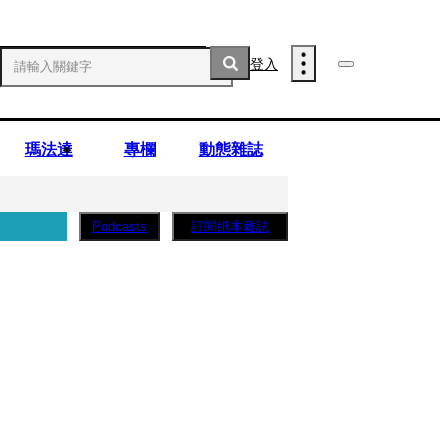
登入
瑪法達
專欄
動態雜誌
訂閱紙本雜誌
Podcasts
薩蛋糕」