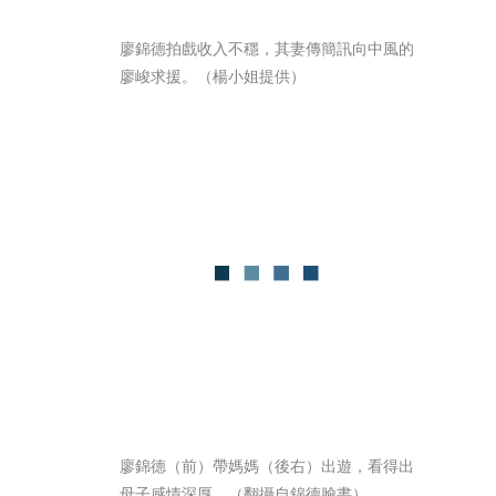
廖錦德拍戲收入不穩，其妻傳簡訊向中風的
廖峻求援。（楊小姐提供）
廖錦德（前）帶媽媽（後右）出遊，看得出
母子感情深厚。（翻攝自錦德臉書）