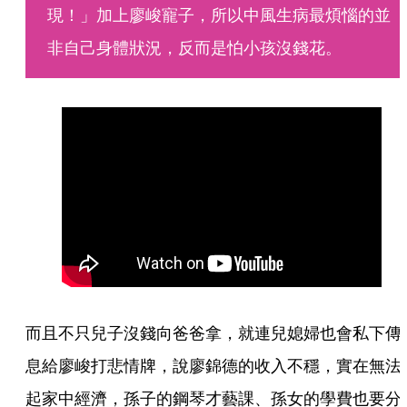
現！」加上廖峻寵子，所以中風生病最煩惱的並
非自己身體狀況，反而是怕小孩沒錢花。
而且不只兒子沒錢向爸爸拿，就連兒媳婦也會私下傳
息給廖峻打悲情牌，說廖錦德的收入不穩，實在無法
起家中經濟，孫子的鋼琴才藝課、孫女的學費也要分