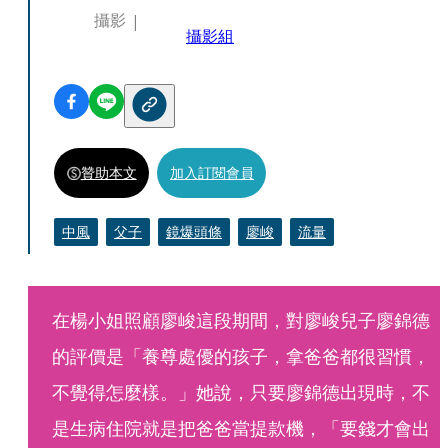
攝影
攝影組
贊助本文
加入訂閱會員
中風
父子
鏡爆頭條
廖峻
流量
在楊小姐照顧廖峻這段期間，對廖峻兒子廖錦德
的評價是「養尊處優的孩子，拿爸爸都很習慣，
不覺得怎麼樣。」她說，只要廖錦德出現時，不
是生病住院就是把爸爸當提款機，「要錢才會出