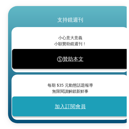
支持鏡週刊
小心意大意義
小額贊助鏡週刊！
贊助本文
每期 $
35
元動態話題報導
無限閱讀解鎖新鮮事
加入訂閱會員