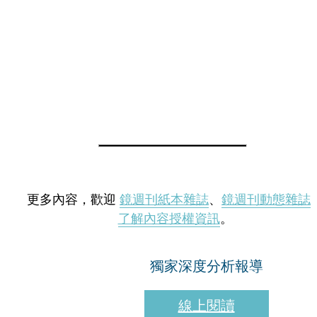
更多內容，歡迎
鏡週刊紙本雜誌
、
鏡週刊動態雜誌
了解內容授權資訊
。
獨家深度分析報導
線上閱讀