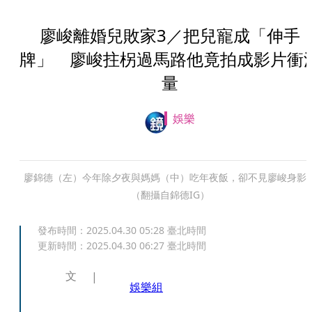
廖峻離婚兒敗家3／把兒寵成「伸手
牌」 廖峻拄柺過馬路他竟拍成影片衝
量
娛樂
廖錦德（左）今年除夕夜與媽媽（中）吃年夜飯，卻不見廖峻身影
（翻攝自錦德IG）
發布時間：
2025.04.30 05:28
臺北時間
更新時間：
2025.04.30 06:27
臺北時間
文
娛樂組