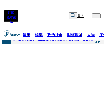
訂閱
登入
紙本雜
誌
最新
娛樂
政治社會
財經理財
人物
美
快訊
放手泰山拚再起1／詹岳霖靠八寶粥工法跨足寵物鮮食 罐罐生產前先請「叼嘴王后」試吃
快訊
泰國男偶像離奇墜河亡...「背20公斤水泥」單車仍下落不明 媽痛揭生前1計畫：不可能輕生
快訊
當街激吻阿翔「演藝工作慘歸零」 謝忻認：當年咎由自取