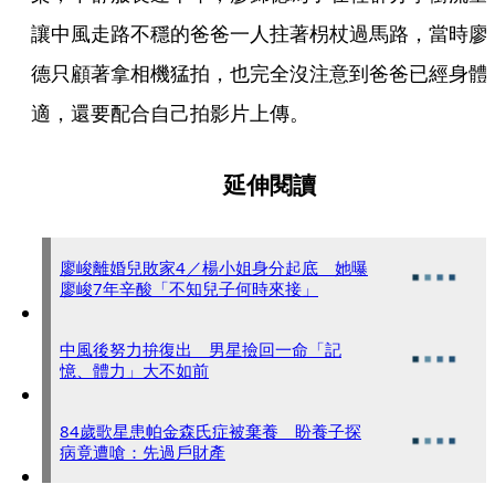
讓中風走路不穩的爸爸一人拄著枴杖過馬路，當時廖
德只顧著拿相機猛拍，也完全沒注意到爸爸已經身體
適，還要配合自己拍影片上傳。
延伸閱讀
廖峻離婚兒敗家4／楊小姐身分起底 她曝
廖峻7年辛酸「不知兒子何時來接」
中風後努力拚復出 男星撿回一命「記
憶、體力」大不如前
84歲歌星患帕金森氏症被棄養 盼養子探
病竟遭嗆：先過戶財產