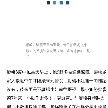
廖峻在演藝圈重情重義，昔日拍戲劇《嫁
妝》的導演陳俊良過世時，還特地參加告別
式。
廖峻3度中風當天早上，他9點多被送進醫院，廖峻的
家人接近中午才陸續來到醫院，對楊小姐連一句謝謝
沒有，後來更是不讓楊小姐前往探視。楊小姐怒批廖
德7年來「小動作太多！」更透露之前廖峻身體裝支
架，不舒服長達半年，廖錦德為了在社群分享衝流量