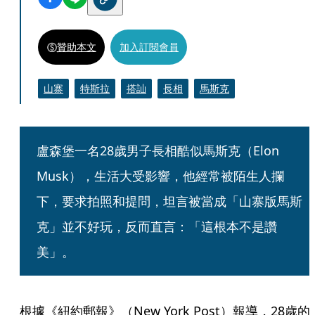
贊助本文
加入訂閱會員
山寨
特斯拉
搭訕
長相
馬斯克
盧森堡一名28歲男子長相酷似馬斯克（Elon 
Musk），生活大受影響，他經常被陌生人攔
下，要求拍照和提問，坦言被當成「山寨版馬斯
克」並不好玩，反而直言：「這根本不是讚
美」。
根據《紐約郵報》（New York Post）報導，28歲的