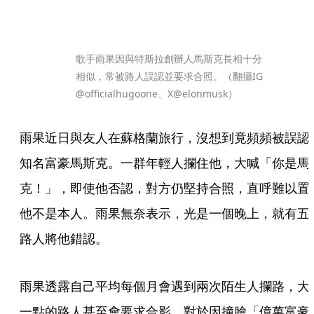
歌手雨果因與特斯拉創辦人馬斯克長相十分
相似，常被路人誤認並要求合照。（翻攝IG 
@officialhugoone、X@elonmusk）
雨果近日與友人在蘇格蘭旅行，沒想到竟頻頻被誤認
知名富豪馬斯克。一群年輕人攔住他，大喊「你是馬
克！」，即使他否認，對方仍堅持合照，直呼難以置
他不是本人。雨果無奈表示，光是一個晚上，就有五
路人將他錯認。
雨果透露自己平均每個月會遇到兩次陌生人攔路，大
一點的路人甚至會要求合影，對於因撞臉「億萬富豪