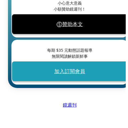
小心意大意義
小額贊助鏡週刊！
贊助本文
每期 $
35
元動態話題報導
無限閱讀解鎖新鮮事
加入訂閱會員
鏡週刊