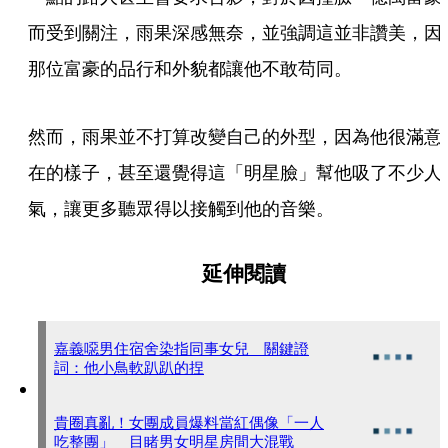
而受到關注，雨果深感無奈，並強調這並非讚美，因
那位富豪的品行和外貌都讓他不敢苟同。
然而，雨果並不打算改變自己的外型，因為他很滿意
在的樣子，甚至還覺得這「明星臉」幫他吸了不少人
氣，讓更多聽眾得以接觸到他的音樂。
延伸閱讀
嘉義噁男住宿舍染指同事女兒 關鍵證
詞：他小鳥軟趴趴的捏
貴圈真亂！女團成員爆料當紅偶像「一人
吃整團」 目睹男女明星房間大混戰