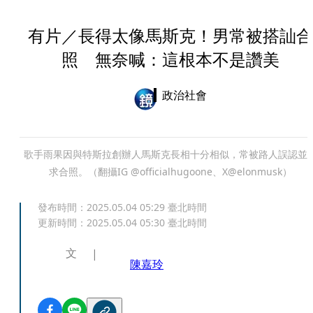
有片／長得太像馬斯克！男常被搭訕合
照 無奈喊：這根本不是讚美
政治社會
歌手雨果因與特斯拉創辦人馬斯克長相十分相似，常被路人誤認並
求合照。（翻攝IG @officialhugoone、X@elonmusk）
發布時間：
2025.05.04 05:29
臺北時間
更新時間：
2025.05.04 05:30
臺北時間
文
陳嘉玲