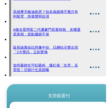
高雄摩天輪淪砲房？知名偽娘捲不雅片牟
利疑雲 急發聲明自清
A咖女星戀富二代遭豪門長輩拆散 名嘴還
原真相：差點腦袋不保
延長線壽命比想像中短 日網站示警出現
「3大警訊」立刻更換
加州最帥乞丐狂吸粉 爆紅後「生意」反
受阻！甘願行乞原因曝
支持鏡週刊