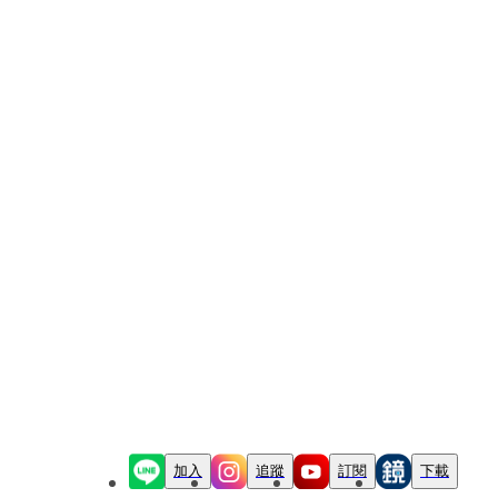
加入
追蹤
訂閱
下載