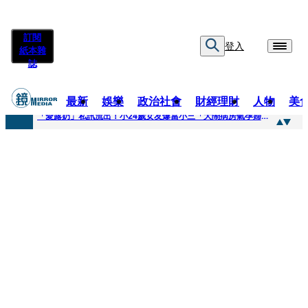
訂閱
登入
紙本雜
誌
最新
娛樂
政治社會
財經理財
人物
美
快訊
「愛露奶」私訊流出！小24歲女友爆當小三「大鬧病房氣孕婦」 姜厚任不忍回應了
快訊
台玻夫人稱長子抑鬱輕生 兒媳譚以欣：若愛只在完全順從才給予，就不是無條件的愛
快訊
廖峻中風前妻「父親節餵飯照顧」 兒曬溫馨背影感慨：不計前嫌的真愛