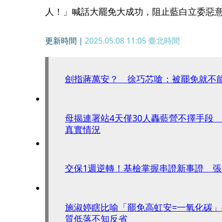
人！」喊話大罷免大成功，阻止藍白立委惡
更新時間｜
2025.05.08 11:05
臺北時間
劍指蔣萬安？ 徐巧芯嗆：被罷免就不
母揭連署站4天僅30人轟藍營不擇手段
真實情況
交保1週逆轉！基檢掌握串證新事證 
施淑婷瞎比喻「罷免高虹安=一氧化碳
質低落不知反省