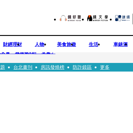
財經理財
人物
美食旅遊
生活
車錶酒
安警一週連破2起「雙駕」
話題
台北畫刊
房訊發燒榜
防詐鏡區
更多
夏浦洋組「神隊友」 邱以太、林亭莉熱血狂奔殺青淚崩
子告白「爸爸I LOVE YOU」 驚喜林志玲同步曝光父親節「披