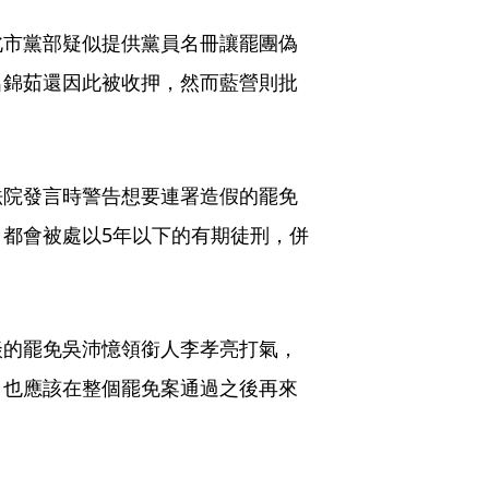
北市黨部疑似提供黨員名冊讓罷團偽
呂錦茹還因此被收押，然而藍營則批
法院發言時警告想要連署造假的罷免
都會被處以5年以下的有期徒刑，併
談的罷免吳沛憶領銜人李孝亮打氣，
，也應該在整個罷免案通過之後再來