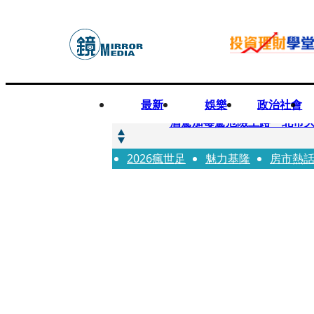
最新
娛樂
政治社會
快訊
酒駕加毒駕危險上路 北市大
2026瘋世足
快訊
魅力基隆
房市熱
Ozone黃文廷、FEniX
快訊
AKIRA台北唱到一半突收兒