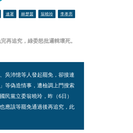
連署
林楚茵
翁曉玲
李孝亮
免完再追究，綠委怒批邏輯壞死。
、吳沛憶等人發起罷免，卻接連
」等偽造情事，遭檢調上門搜索
國民黨立委翁曉玲，昨（6日）
也應該等罷免通過後再追究，此