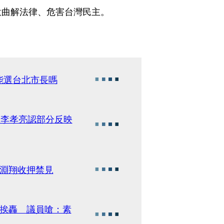
意曲解法律、危害台灣民主。
能選台北市長嗎
 李孝亮認部分反映
張淵翔收押禁見
」挨轟 議員嗆：素