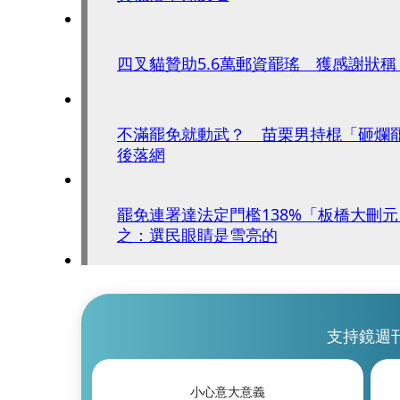
四叉貓贊助5.6萬郵資罷瑤 獲感謝狀
不滿罷免就動武？ 苗栗男持棍「砸爛
後落網
罷免連署達法定門檻138%「板橋大刪
之：選民眼睛是雪亮的
支持鏡週
小心意大意義