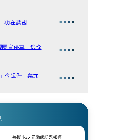
稱「功在黨國」
罷團宣傳車」逃逸
元」今送件 葉元
刊
每期 $
35
元動態話題報導