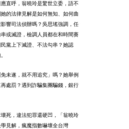
回應直呼，翁曉玲是驚世立委，語不
到她的法律見解是如何無知、如何曲
想影響司法偵辦嗎？吳思瑤強調，任
勾串或滅證，檢調人員都在和時間賽
國民黨上下滅證、不法勾串？她認
知。
罷免未遂，就不用追究」嗎？她舉例
來再處罰？遇到詐騙集團騙錢，銀行
輯壞死，違法犯罪還硬凹，「翁曉玲
法學見解，瘋魔指數嚇壞全台灣