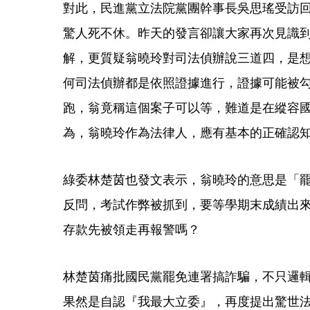
對此，民進黨立法院黨團幹事長吳思瑤受訪
驚人死不休。昨天的發言卻讓大家再次見識
解，更質疑翁曉玲對司法偵辦說三道四，是
何司法偵辦都是依照證據進行，證據可能被
跑，翁竟稱這個案子可以等，難道是在縱容
為，翁曉玲作為法律人，應有基本的正確認
綠委林楚茵也發文表示，翁曉玲的意思是「
反問，考試作弊被抓到，要等學期末成績出
存款先被領走再報警嗎？
林楚茵痛批國民黨罷免連署搞詐騙，不只邏
果然是自認『我最大立委』，再度提出驚世