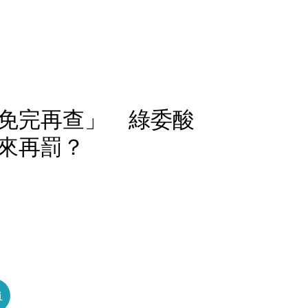
免完再查」 綠委酸
來再罰？
員