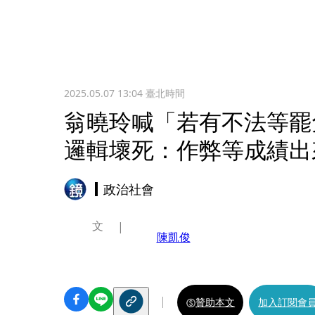
2025.05.07 13:04
臺北時間
翁曉玲喊「若有不法等罷
邏輯壞死：作弊等成績出
政治社會
文
陳凱俊
贊助本文
加入訂閱會