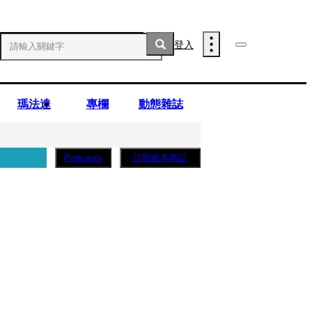
登入
瑪法達
專欄
動態雜誌
訂閱紙本雜誌
Podcasts
薩蛋糕」