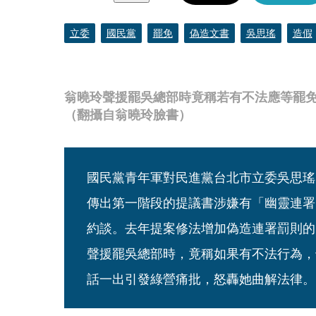
立委
國民黨
罷免
偽造文書
吳思瑤
造假
翁曉玲聲援罷吳總部時竟稱若有不法應等罷
（翻攝自翁曉玲臉書）
國民黨青年軍對民進黨台北市立委吳思瑤
傳出第一階段的提議書涉嫌有「幽靈連署
約談。去年提案修法增加偽造連署罰則的
聲援罷吳總部時，竟稱如果有不法行為，
話一出引發綠營痛批，怒轟她曲解法律。