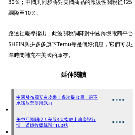
30％；中國則同步將對美國商品的報復性關稅從125
調降至10％。
路透社報導指出，此波關稅調降對中國跨境電商平台
SHEIN與拼多多旗下Temu等是個好消息，它們可以
準時間補充在美國的庫存。
延伸閱讀
中國發布國安白皮書！多次提台灣 絕不
承諾放棄使用武力
美中互降關稅！美股4大指數上演慶祝行
情 道瓊收盤飆漲1160點