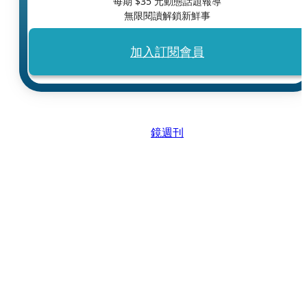
每期 $
35
元動態話題報導
無限閱讀解鎖新鮮事
加入訂閱會員
鏡週刊