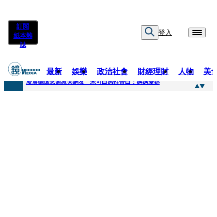
訂閱
登入
紙本雜
誌
最新
娛樂
政治社會
財經理財
人物
美
快訊
凌晨曬懷念照惹哭網友 米可白感性告白：媽媽愛妳
快訊
酸民質疑民進黨「是不是有她裸照？」 黃智賢3點回嗆獲網友讚爆
快訊
姜厚任「老牛找到嫩草」再談小24歲女友 揭七世情緣駁拐坑、暈船破財