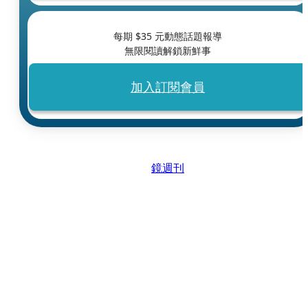
每期 $
35
元動態話題報導
無限閱讀解鎖新鮮事
加入訂閱會員
鏡週刊