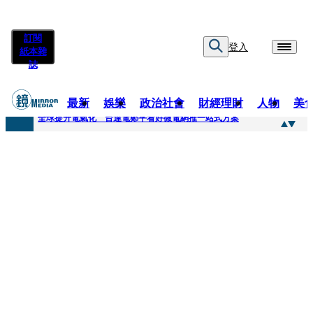
訂閱
登入
紙本雜
誌
最新
娛樂
政治社會
財經理財
人物
美
快訊
全球提升電氣化 台達電鄭平看好微電網推一站式方案
快訊
又要不副署？立院三讀藍白兒少未來帳戶 政院放話：將採必要憲政作為
快訊
agnès b.推Humanitarian系列 「give love」成今夏最暖時尚宣言