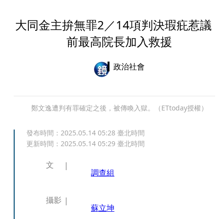
大同金主拚無罪2／14項判決瑕疪惹
前最高院長加入救援
政治社會
鄭文逸遭判有罪確定之後，被傳喚入獄。（ETtoday授權）
發布時間：
2025.05.14 05:28
臺北時間
更新時間：
2025.05.14 05:29
臺北時間
文
調查組
攝影
蘇立坤