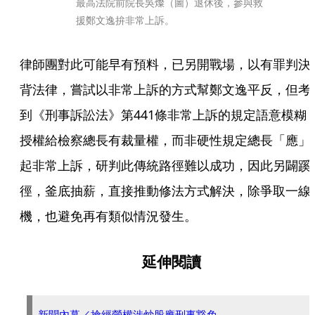
最高法院前院長吳燦（圖）退休後，參與救
援鄭文逸拚非常上訴。
律師團對此可能早有預料，已另開戰場，以有罪判決
背法律，嘗試以非常上訴的方式幫鄭文逸平反，但考
到《刑事訴訟法》第441條非常上訴的規定語意模糊
授權給檢察總長有裁量權，而非硬性規定總長「應」
起非常上訴，研判此傳統路徑難以成功，因此另闢蹊
徑，釜底抽薪，直接推動修法方式解決，除爭取一線
機，也避免再有類似情況發生。
延伸閱讀
新聞內幕／搶經營權涉炒股應刑事豁免