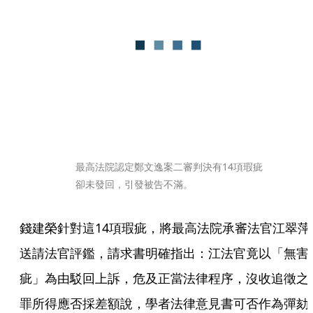
最高法院認定鄭文逸案二審判決有14項瑕疵
卻未發回，引發被告不滿。
錢建榮針對這14項瑕疵，將最高法院承審法官江翠萍
送請法官評鑑，請求書明確指出：江法官竟以「無害
疵」為由駁回上訴，危及正當法律程序，沒收追徵之
罪所得應否採差額說，學者法律意見書可否作為彈劾