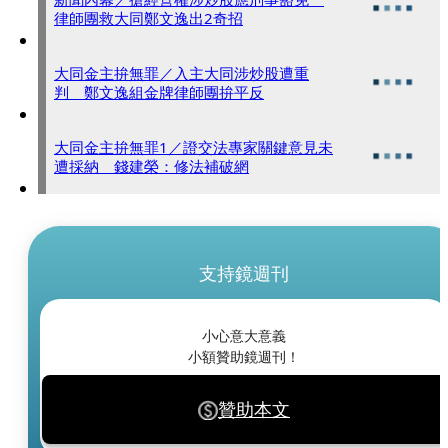
律師團救大同鄭文逸出2奇招
大同金主拚無罪／入主大同涉炒股遭重
判 鄭文逸組金牌律師團拚平反
大同金主拚無罪1／證交法專家關鍵意見未
遭採納 錢建榮：修法補破網
支持鏡週刊
小心意大意義
小額贊助鏡週刊！
贊助本文