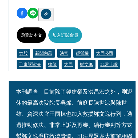
贊助本文
加入訂閱會員
炒股
新聞內幕
法官
經營權
大同公司
刑事訴訟法
律師
大同
鄭文逸
非常上訴
本刊調查，目前除了錢建榮及洪昌宏之外，剛退
休的最高法院院長吳燦、前庭長陳世淙與陳世
雄、資深法官王國棟也加入救援鄭文逸行列，透
過推動修法、非常上訴及再審、續行審判等方式
幫鄭文逸爭取救濟管道。司法界眾多大前輩相繼