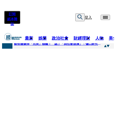
訂閱
登入
紙本雜
誌
最新
娛樂
政治社會
財經理財
人物
美
快訊
蔡依珊撕掉「完美」標籤！ 認了「我也會崩潰」：傷口終究會癒合
快訊
超模米蘭達離婚奧蘭多布魯13年！ 罕談前夫「像哥哥一樣」曝相處模式
快訊
酒駕加毒駕危險上路 北市大安警一週連破2起「雙駕」