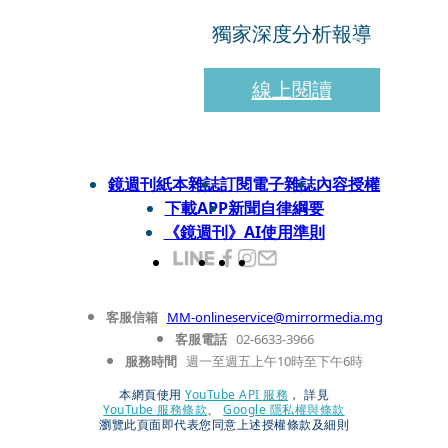
獨家深度分析報導
線上閱讀
鏡週刊紙本雜誌
訂閱電子雜誌
內容授權
下載APP
新聞自律綱要
《鏡週刊》AI使用準則
客服信箱
MM-onlineservice@mirrormedia.mg
客服電話
02-6633-3966
服務時間
週一至週五上午10時至下午6時
本網頁使用
YouTube API 服務
， 詳見
YouTube 服務條款
、
Google 隱私權與條款
瀏覽此頁面即代表您同意上述授權條款及細則