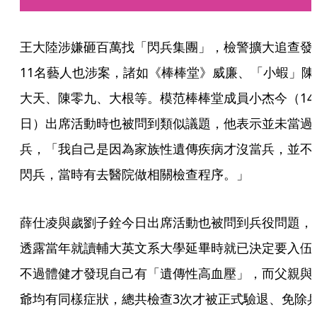
王大陸涉嫌砸百萬找「閃兵集團」，檢警擴大追查發
11名藝人也涉案，諸如《棒棒堂》威廉、「小蝦」陳
大天、陳零九、大根等。模范棒棒堂成員小杰今（14
日）出席活動時也被問到類似議題，他表示並未當過
兵，「我自己是因為家族性遺傳疾病才沒當兵，並不
閃兵，當時有去醫院做相關檢查程序。」
薛仕凌與歲劉子銓今日出席活動也被問到兵役問題，
透露當年就讀輔大英文系大學延畢時就已決定要入伍
不過體健才發現自己有「遺傳性高血壓」，而父親與
爺均有同樣症狀，總共檢查3次才被正式驗退、免除