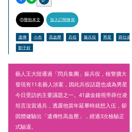
贊助本文
加入訂閱會員
遺傳
小杰
高血壓
兵役
服兵役
男星
薛仕凌
劉子銓
藝人王大陸通過「閃兵集團」躲兵役，檢警擴大
發現有11名藝人涉案，因此兵役話題也成為男星
今日受訪的主要議題之一。41歲金鐘視帝薛仕凌
坦言沒當過兵，透露他當年延畢時就想入伍，卻
因體健驗出「遺傳性高血壓」，經過3次檢驗正
式驗退。