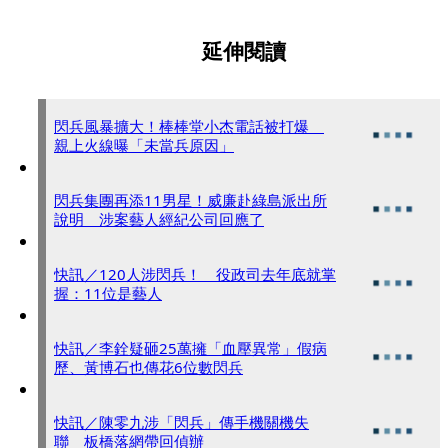
延伸閱讀
閃兵風暴擴大！棒棒堂小杰電話被打爆
親上火線曝「未當兵原因」
閃兵集團再添11男星！威廉赴綠島派出所
說明 涉案藝人經紀公司回應了
快訊／120人涉閃兵！ 役政司去年底就掌
握：11位是藝人
快訊／李銓疑砸25萬擁「血壓異常」假病
歷、黃博石也傳花6位數閃兵
快訊／陳零九涉「閃兵」傳手機關機失
聯 板橋落網帶回偵辦