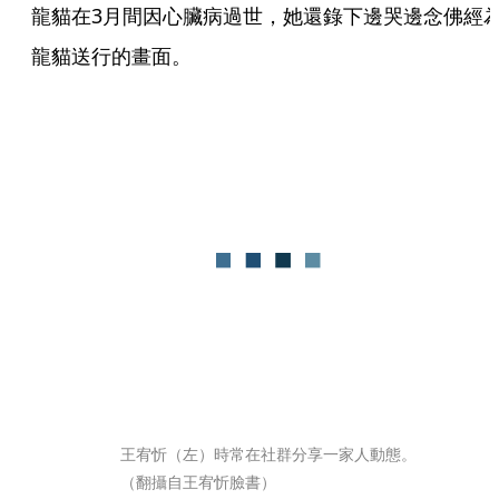
龍貓在3月間因心臟病過世，她還錄下邊哭邊念佛經
龍貓送行的畫面。
王宥忻（左）時常在社群分享一家人動態。
（翻攝自王宥忻臉書）