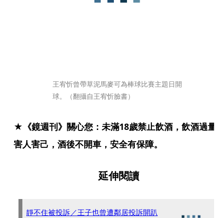
王宥忻曾帶草泥馬麥可為棒球比賽主題日開
球。（翻攝自王宥忻臉書）
★《鏡週刊》關心您：未滿18歲禁止飲酒，飲酒過量
害人害己，酒後不開車，安全有保障。
延伸閱讀
靜不住被投訴／王子也曾遭鄰居投訴開趴