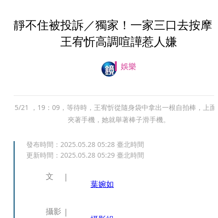
靜不住被投訴／獨家！一家三口去按
王宥忻高調喧譁惹人嫌
娛樂
5/21 ，19：09，等待時，王宥忻從隨身袋中拿出一根自拍棒，上面
夾著手機，她就舉著棒子滑手機。
發布時間：
2025.05.28 05:28
臺北時間
更新時間：
2025.05.28 05:29
臺北時間
文
葉婉如
攝影