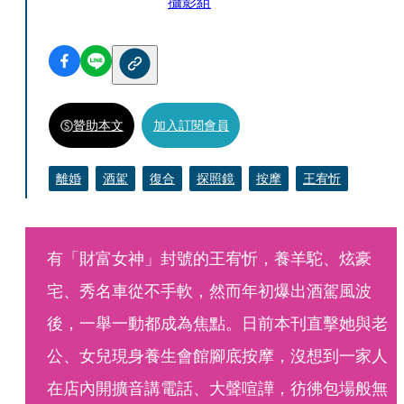
攝影組
贊助本文
加入訂閱會員
離婚
酒駕
復合
探照鏡
按摩
王宥忻
有「財富女神」封號的王宥忻，養羊駝、炫豪
宅、秀名車從不手軟，然而年初爆出酒駕風波
後，一舉一動都成為焦點。日前本刊直擊她與老
公、女兒現身養生會館腳底按摩，沒想到一家人
在店內開擴音講電話、大聲喧譁，彷彿包場般無