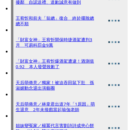
擾鄰 自認送禮、道歉誠意有做到
王宥忻和前夫「翁總」復合 終於擺脫總
總不順
「財富女神」王宥忻開保時捷酒駕遭判3
月 可易科罰金9萬
「財富女神」王宥忻爆酒駕遭逮！酒測值
0.92 本人發聲致歉了
天后萌倦意／獨家！被迫吞田鼠下肚 孫
淑媚動念退出演藝圈
天后萌倦意／林韋君出道7年「1原因」萌
生退意 2年未接戲當起瑜伽老師
姐妹變冤家／楊冪代言害劉詩詩成夾心餅