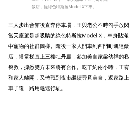
飯店，從綠色特斯拉Model X下車。
三人步出會館後直奔停車場，王與老公不時勾手放閃
當天座駕是超吸睛的綠色特斯拉Model X，車身貼滿
中寵物的社群圖樣。隨後一家人開車到西門町凱達飯
店，搭電梯直上三樓牡丹廳，參加美食家梁幼祥的私
餐敘，據悉雙方未來將有合作。吃了約兩小時，王宥
和家人離開，又轉戰到夜市繼續尋覓美食，返家路上
車子還一路用龜速行駛。