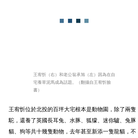
王宥忻（右）和老公翁承旭（左）因為在自
宅養草泥馬成為話題。（翻攝自王宥忻臉
書）
王宥忻位於北投的百坪大宅根本是動物園，除了兩隻
駝，還養了英國長耳兔、水豚、狐獴、迷你驢、兔豚
貓、狗等共十幾隻動物，去年甚至新添一隻龍貓，不