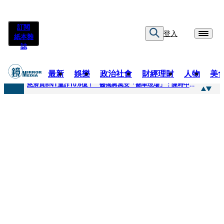
訂閱
登入
紙本雜
誌
最新
娛樂
政治社會
財經理財
人物
美
快訊
慈濟買BNT遭詐10.6億！ 醫揭蔣萬安「翻車現場」：陳時中當年是阻止被騙
快訊
慈濟挨詐十億／跟陳時中道歉？ 蔣萬安嗆：當時政府買夠疫苗民間就不用採購
快訊
員工建文陪睡機場爆紅！狂接20業配 Joeman幫算「買房頭期款」驚喊：換作我也想離職