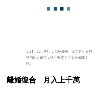
5/21，22：04，出席完餐敘，王宥忻和女兒
轉向附近夜市，她下車買了不少食物繼續
吃。
離婚復合　月入上千萬