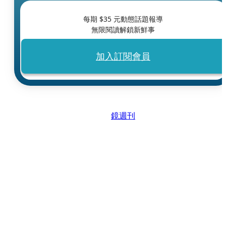
每期 $
35
元動態話題報導
無限閱讀解鎖新鮮事
加入訂閱會員
鏡週刊