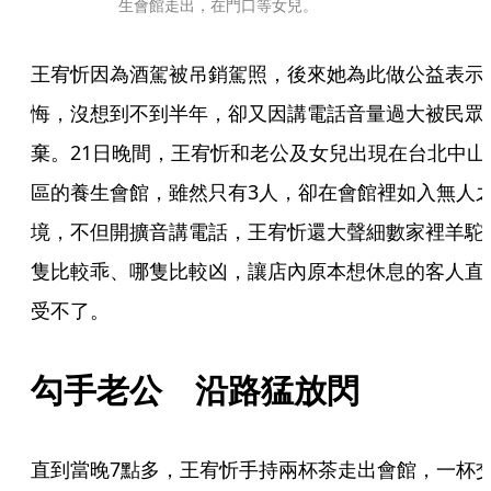
生會館走出，在門口等女兒。
王宥忻因為酒駕被吊銷駕照，後來她為此做公益表示
悔，沒想到不到半年，卻又因講電話音量過大被民眾
棄。21日晚間，王宥忻和老公及女兒出現在台北中山
區的養生會館，雖然只有3人，卻在會館裡如入無人
境，不但開擴音講電話，王宥忻還大聲細數家裡羊駝
隻比較乖、哪隻比較凶，讓店內原本想休息的客人直
受不了。
勾手老公　沿路猛放閃
直到當晚7點多，王宥忻手持兩杯茶走出會館，一杯