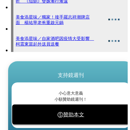
乾 《仙劍》雙姝漸行漸遠
美食添星味／獨家！接手羅志祥潮牌店
面 楊祐寧老爸重啟元鍋
美食添星味／自家酒吧因疫情大受影響
柯震東當起外送員送餐
支持鏡週刊
小心意大意義
小額贊助鏡週刊！
贊助本文