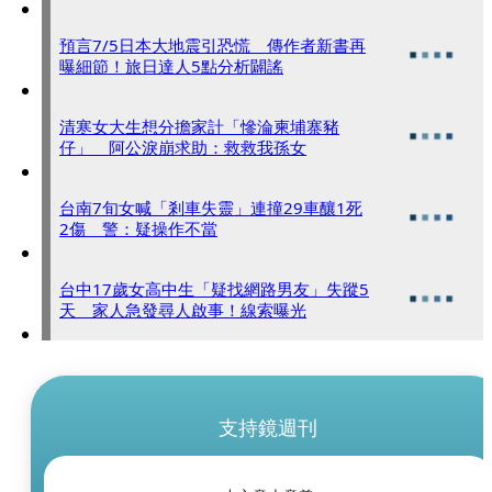
預言7/5日本大地震引恐慌 傳作者新書再
曝細節！旅日達人5點分析闢謠
清寒女大生想分擔家計「慘淪柬埔寨豬
仔」 阿公淚崩求助：救救我孫女
台南7旬女喊「剎車失靈」連撞29車釀1死
2傷 警：疑操作不當
台中17歲女高中生「疑找網路男友」失蹤5
天 家人急發尋人啟事！線索曝光
支持鏡週刊