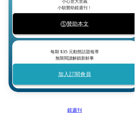
小心意大意義
小額贊助鏡週刊！
贊助本文
每期 $
35
元動態話題報導
無限閱讀解鎖新鮮事
加入訂閱會員
鏡週刊