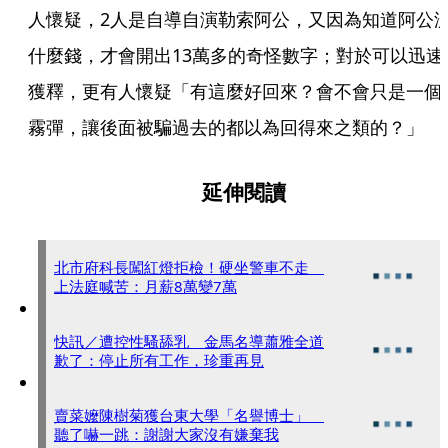
人懷疑，2人是自導自演勒索阿公，又因為知道阿公
什麼錢，才會開出13萬多的奇怪數字；對於可以迅速
獲釋，更有人懷疑「有這麼好回來？會不會只是一個
霧彈，讓後面被騙過去的都以為回得來之類的？」
延伸閱讀
北市府科長闖紅燈拒檢！硬坐警車不走
上法庭喊苦：月薪8萬變7萬
快訊／遭控性騷舔乳 金馬名導蕭雅全道
歉了：停止所有工作，珍重再見
賣菜嬤陳樹菊獲台東大學「名譽博士」
聽了嚇一跳：謝謝大家沒有嫌棄我