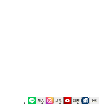
加入
追蹤
訂閱
下載