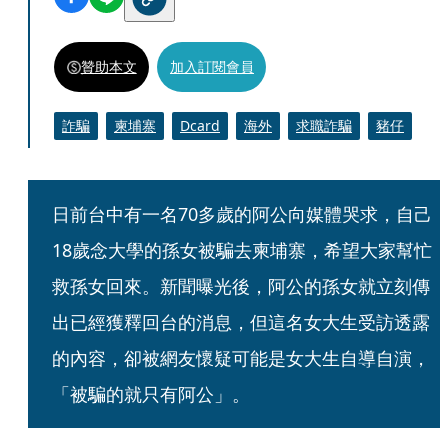
贊助本文
加入訂閱會員
詐騙
柬埔寨
Dcard
海外
求職詐騙
豬仔
日前台中有一名70多歲的阿公向媒體哭求，自己
18歲念大學的孫女被騙去柬埔寨，希望大家幫忙
救孫女回來。新聞曝光後，阿公的孫女就立刻傳
出已經獲釋回台的消息，但這名女大生受訪透露
的內容，卻被網友懷疑可能是女大生自導自演，
「被騙的就只有阿公」。