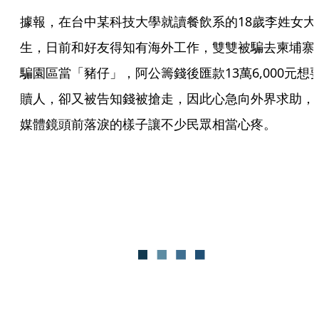
據報，在台中某科技大學就讀餐飲系的18歲李姓女大
生，日前和好友得知有海外工作，雙雙被騙去柬埔寨
騙園區當「豬仔」，阿公籌錢後匯款13萬6,000元想
贖人，卻又被告知錢被搶走，因此心急向外界求助，
媒體鏡頭前落淚的樣子讓不少民眾相當心疼。