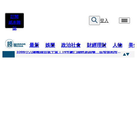
訂閱
登入
紙本雜
誌
最新
娛樂
政治社會
財經理財
人物
美
快訊
5566小刀爆離婚台玻千金！14年豪門婚碎原因曝 岳母徐莉玲風暴意外揭家族祕辛
快訊
徐莉玲喪子劇變／徐莉玲「巨大哀傷足不出戶」 解密長子身世
快訊
醫美偷拍案無影像網紅律師仍喊提告 學者：須具備侵權要件