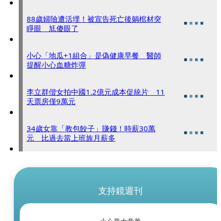
88歲婦險遭活埋！被宣告死亡後躺棺材突
睜眼 尪傻眼了
小心「地瓜+1組合」是偽健康早餐 醫師
提醒小心血糖炸彈
李立群偕女拍中國1.2億元成本促統片 11
天票房僅9萬元
34歲女靠「教包餃子」賺錢！時薪30萬
元 比過去當上班族月薪多
支持鏡週刊