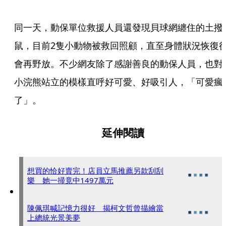
同一天，動保單位救援人員還發現貝球網纏住的土撥
鼠，目前2隻小動物被救回照顧，直至身體狀況恢復
會再野放。不少網友除了感謝善良的動保人員，也對
小浣熊站立的模樣直呼好可愛、好吸引人，「可愛瘋
了」。
延伸閱讀
想買的恰好賣完！店員立馬推薦另款刮刮
樂 她一掃竟中1497萬元
陳佩琪喊記憶力很好 揭柯文哲曾描繪當
上總統光景美夢