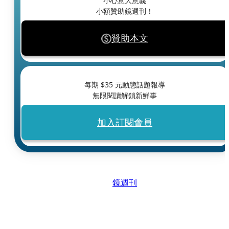
小心意大意義
小額贊助鏡週刊！
贊助本文
每期 $
35
元動態話題報導
無限閱讀解鎖新鮮事
加入訂閱會員
鏡週刊