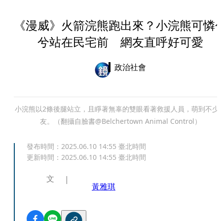
《漫威》火箭浣熊跑出來？小浣熊可憐
兮站在民宅前 網友直呼好可愛
政治社會
小浣熊以2條後腿站立，且睜著無辜的雙眼看著救援人員，萌到不少
友。（翻攝自臉書@Belchertown Animal Control）
發布時間：
2025.06.10 14:55
臺北時間
更新時間：
2025.06.10 14:55
臺北時間
文
黃雅琪