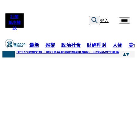
訂閱
登入
紙本雜
誌
最新
娛樂
政治社會
財經理財
人物
美
快訊
明年記憶體更缺！華邦電啟動高雄模組B擴產、目標2029年量產
快訊
5566小刀爆離婚台玻千金！14年豪門婚碎原因曝 岳母徐莉玲風暴意外揭家族祕辛
快訊
白海豚颱風攪局 客家親子劇《燈怪》新北場改期演出