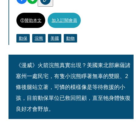
贊助本文
加入訂閱會員
動保
浣熊
美國
動物
《漫威》火箭浣熊真實出現？美國東北部麻薩諸
塞州一處民宅，有隻小浣熊睜著無辜的雙眼、2
條後腿站立著，可憐的模樣像是等待救援的小
孩，目前動保單位已救回照顧，直至牠身體恢復
良好才會野放。