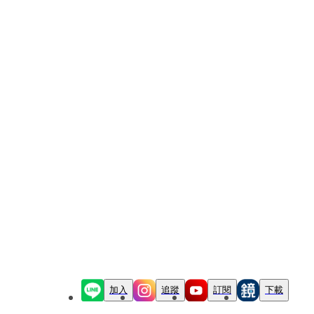
加入
追蹤
訂閱
下載