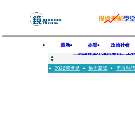
最新
娛樂
政治社會
快訊
「我是保全不是清潔員」上班
2026瘋世足
快訊
魅力基隆
房市熱
吳建豪生日願望成真 周渝
快訊
UVERworld、yama、jo0