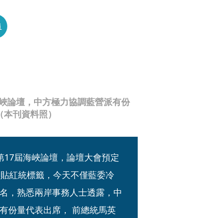
員
海峽論壇，中方極力協調藍營派有份
（本刊資料照）
第17屆海峽論壇，論壇大會預定
遭貼紅統標籤，今天不僅藍委冷
名，熟悉兩岸事務人士透露，中
有份量代表出席， 前總統馬英