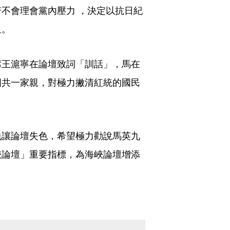
不會理會黨內壓力 ，決定以抗日紀
阻。
席王滬寧在論壇致詞「訓話」，馬在
國共一家親，對極力撇清紅統的國民
免讓論壇失色，希望極力勸說馬英九
峽論壇」重要指標，為海峽論壇增添