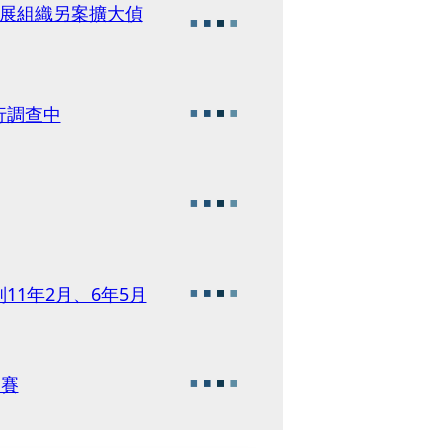
發展組織另案擴大偵
行調查中
1年2月、6年5月
汰賽