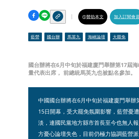
贊助本文
加入訂閱會
藍營
國台辦
馬英九
海峽論壇
大罷免
國台辦將在6月中旬於福建廈門舉辦第17屆
量代表出席， 前總統馬英九也被點名參加。
中國國台辦將在6月中旬於福建廈門舉辦
15日開幕，受大罷免氛圍影響，藍營憂
淡，連國民黨地方縣市首長至今也無人報
方憂心論壇失色，目前仍極力協調藍營派