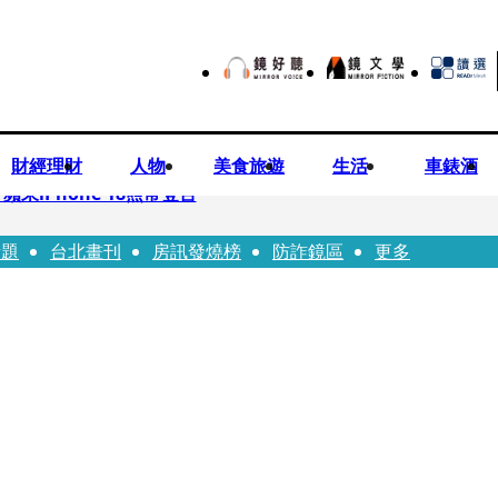
財經理財
人物
美食旅遊
生活
車錶酒
果iPhone 18照常登台
話題
台北畫刊
房訊發燒榜
防詐鏡區
更多
先鬼》回桃影娘家 《長安的荔枝》桃影加映一票難求
Bloodline》進軍多倫多 柯林法洛姊弟相挺