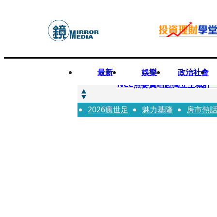
最新
娛樂
政治社會
快訊
NCC無委員唱起獨立空城計 蘋
2026瘋世足
快訊
魅力基隆
房市熱
六強片齊聚桃影 小薰《祖
快訊
8年磨一劍 陳法拉自編自導《