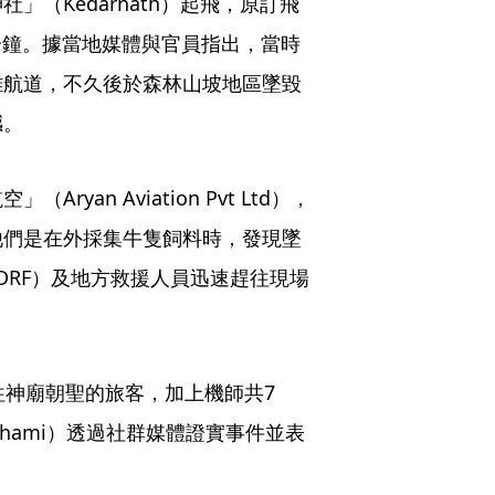
（Kedarnath）起飛，原訂飛
10分鐘。據當地媒體與官員指出，當時
離航道，不久後於森林山坡地區墜毀
撼。
an Aviation Pvt Ltd），
他們是在外採集牛隻飼料時，發現墜
DRF）及地方救援人員迅速趕往現場
往神廟朝聖的旅客，加上機師共7
h Dhami）透過社群媒體證實事件並表