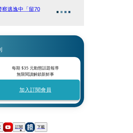
察逃逸中「留70
刊
每期 $
35
元動態話題報導
無限閱讀解鎖新鮮事
加入訂閱會員
蹤
訂閱
下載