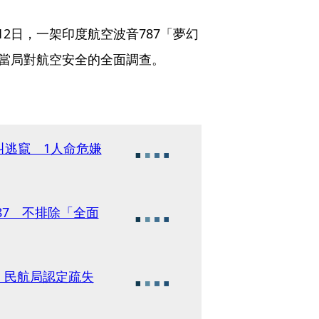
2日，一架印度航空波音787「夢幻
發當局對航空安全的全面調查。
叫逃竄 1人命危嫌
87 不排除「全面
 民航局認定疏失