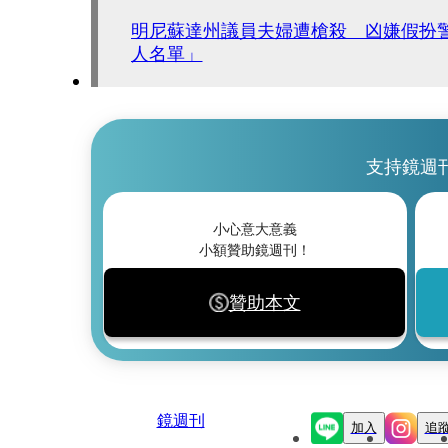
明尼蘇達州議員夫婦遭槍殺 凶嫌假扮警
人名單」
支持鏡週
小心意大意義
小額贊助鏡週刊！
贊助本文
鏡週刊
加入
追