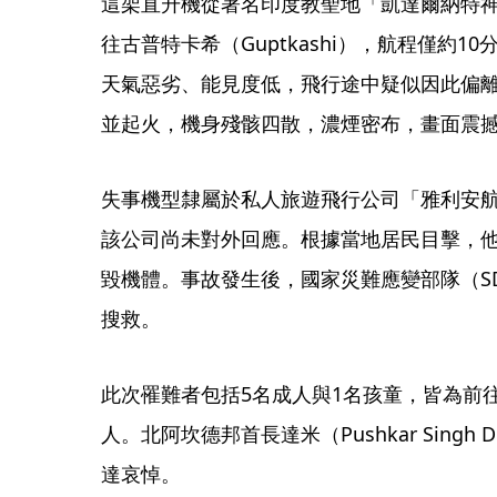
這架直升機從著名印度教聖地「凱達爾納特神社」
往古普特卡希（Guptkashi），航程僅約
天氣惡劣、能見度低，飛行途中疑似因此偏
並起火，機身殘骸四散，濃煙密布，畫面震
失事機型隸屬於私人旅遊飛行公司「雅利安航空」（Ary
該公司尚未對外回應。根據當地居民目擊，
毀機體。事故發生後，國家災難應變部隊（S
搜救。
此次罹難者包括5名成人與1名孩童，皆為前
人。北阿坎德邦首長達米（Pushkar Sing
達哀悼。