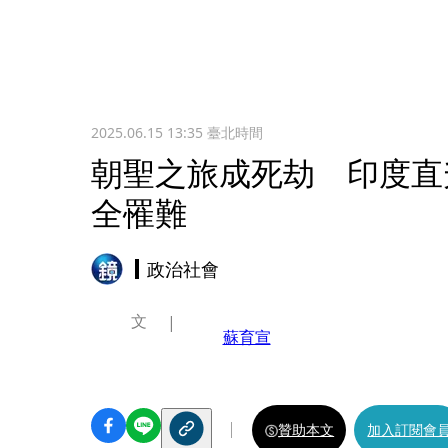
2025.06.15 13:35
臺北時間
朝聖之旅成死劫 印度直
全罹難
政治社會
文
蘇育宣
贊助本文
加入訂閱會