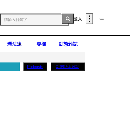
登入
瑪法達
專欄
動態雜誌
訂閱紙本雜誌
Podcasts