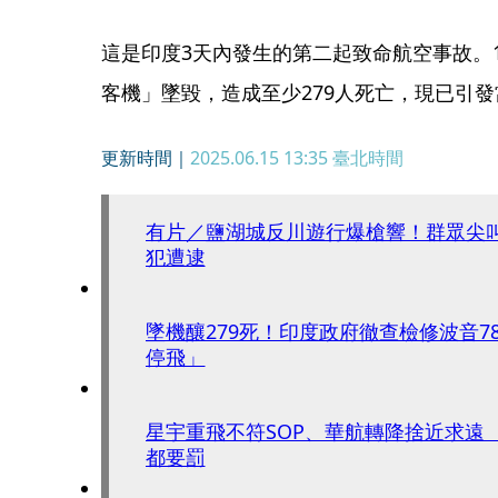
這是印度3天內發生的第二起致命航空事故。1
客機」墜毀，造成至少279人死亡，現已引
更新時間｜
2025.06.15 13:35
臺北時間
有片／鹽湖城反川遊行爆槍響！群眾尖
犯遭逮
墜機釀279死！印度政府徹查檢修波音7
停飛」
星宇重飛不符SOP、華航轉降捨近求遠
都要罰