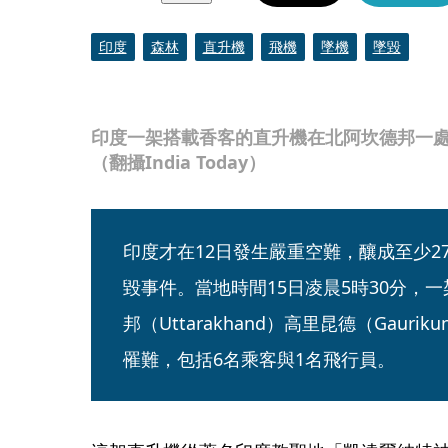
印度
森林
直升機
飛機
墜機
墜毀
印度一架搭載香客的直升機在北阿坎德邦一處
（翻攝India Today）
印度才在12日發生嚴重空難，釀成至少2
毀事件。當地時間15日凌晨5時30分，
邦（Uttarakhand）高里昆德（Gaur
罹難，包括6名乘客與1名飛行員。