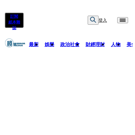
訂閱
登入
紙本雜
誌
最新
娛樂
政治社會
財經理財
人物
美