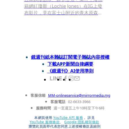
籍網紅瓊斯（Lochie Jones）在IG上發
布影片，竟在富士山附近的青木原森林
（又稱「自殺森林」）的墓地喝掉留給
亡者的啤酒供品，引發網友撻伐。
鏡週刊紙本雜誌
訂閱電子雜誌
內容授權
下載APP
新聞自律綱要
《鏡週刊》AI使用準則
客服信箱
MM-onlineservice@mirrormedia.mg
客服電話
02-6633-3966
服務時間
週一至週五上午10時至下午6時
本網頁使用
YouTube API 服務
， 詳見
YouTube 服務條款
、
Google 隱私權與條款
瀏覽此頁面即代表您同意上述授權條款及細則