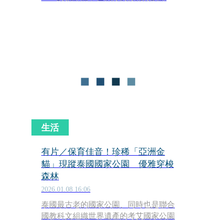
務時，意外墜毀湄索縣偏遠森林中，機
上2名人員全數罹難。
生活
有片／保育佳音！珍稀「亞洲金
貓」現蹤泰國國家公園 優雅穿梭
森林
2026.01.08 16:06
泰國最古老的國家公園、同時也是聯合
國教科文組織世界遺產的考艾國家公園