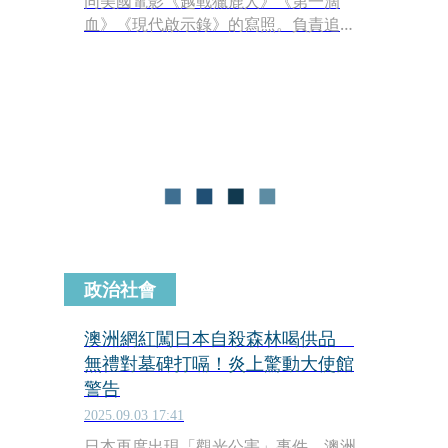
同美國電影《越戰獵鹿人》《第一滴
血》《現代啟示錄》的寫照。負責追蹤
的員警說，越南籍逃逸移工的山野生存
能力令人震懾，可以冷靜躲在暗黑、潮
濕森林中，觀看樹葉吹動、光影，感覺
是否有人靠近，駐紮點附近還設有哨
兵，一有警示，整團立即四散。有員警
親眼看著他們翻爬上樹、迅速躲入密
林，有的竄入草叢，遁形無蹤，身手之
矯健，令追緝人員傻眼。檢警說，他們
從不抵抗、攻擊，因為他們知道不會被
抓到。
政治社會
澳洲網紅闖日本自殺森林喝供品
無禮對墓碑打嗝！炎上驚動大使館
警告
2025.09.03 17:41
日本再度出現「觀光公害」事件，澳洲