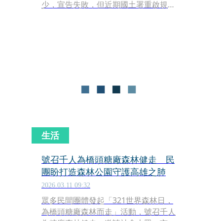
少，宣告失敗，但近期國土署重啟規
劃，卻引發爭議。部分民間團體認為，
開發案將導致上百公頃森林綠地、10萬
棵樹木消失，衝擊保育類動物棲息環
境，百年古蹟橋頭糖廠的文化資產也會
被破壞，還會造成典寶溪水患加劇。民
團呼籲政府不該浪費資源開發需求不明
的新市鎮，最好修正計畫，讓橋頭糖廠
成為「都會綠帶」，一樣可以帶動觀光
和經濟發展。
生活
號召千人為橋頭糖廠森林健走 民
團盼打造森林公園守護高雄之肺
2026.03.11 09:32
眾多民間團體發起「321世界森林日，
為橋頭糖廠森林而走」活動，號召千人