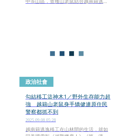
中等山區，查獲山老鼠結合越南籍逃逸
移工，以「山上人工、山下網路」方
式，由越南籍移工在山間將台灣紅檜、
扁柏及肖楠等「開膛剖肚」切塊，再用
AB車（權利車）運送下山，透過網路銷
贓變現。
政治社會
勾結移工盜神木1／野外生存能力超
強 越籍山老鼠身手矯健連原住民
警察都抓不到
2025.09.08 05:28
越南籍逃逸移工在山林間的生活，就如