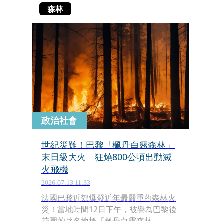
森林
政治社會
世紀災難！巴黎「楓丹白露森林」
末日級大火 狂燒800公頃出動滅
火飛機
2026.07.13 11:33
法國巴黎近郊爆發近年最嚴重的森林火
災！當地時間12日下午，被譽為巴黎後
花園的著名地標「楓丹白露森林」