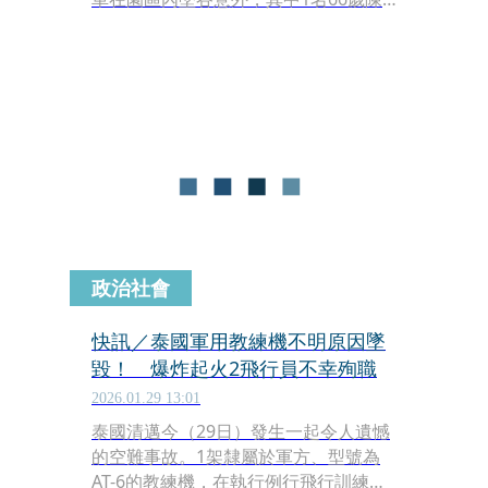
姓男子被救出時已無呼吸心跳，緊急送
醫搶救後，仍宣告不治。
政治社會
快訊／泰國軍用教練機不明原因墜
毀！ 爆炸起火2飛行員不幸殉職
2026.01.29 13:01
泰國清邁今（29日）發生一起令人遺憾
的空難事故。1架隸屬於軍方、型號為
AT-6的教練機，在執行例行飛行訓練任