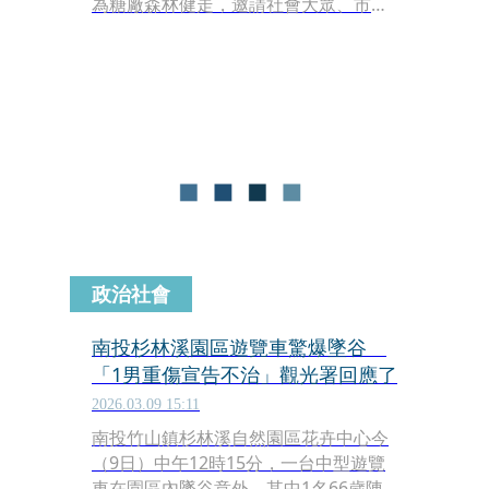
為糖廠森林健走，邀請社會大眾、市
長、市長候選人、政黨代表一同參與，
用健走行動守護橋頭糖廠森林，體驗即
將消失的百頃森林綠地。
政治社會
南投杉林溪園區遊覽車驚爆墜谷
「1男重傷宣告不治」觀光署回應了
2026.03.09 15:11
南投竹山鎮杉林溪自然園區花卉中心今
（9日）中午12時15分，一台中型遊覽
車在園區內墜谷意外，其中1名66歲陳