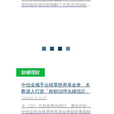
界的最新發現卻推翻了大眾這項認知。
根據《史密森尼》（Smithsonian）雜
誌的報導，一項刊登在學術期刊《生物
學》（Biology）的最新研究指出，人類
不經意留下的洋芋片、餅乾等加工食
品，正在悄悄改寫大自然的運行規律，
竟還可能導致森林中的特定植物面臨生
存危機。
財經理財
中信金攜手台積電慈善基金會、木
酢達人打造「校樹治理永續信託」
2026.04.22 18:07
今（22）日為世界地球日，選於此刻，
中信金與台積電慈善基金會與從事森林