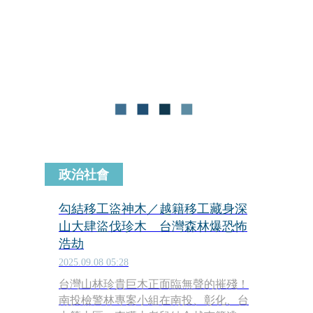
開來，我被抓到警局了。
政治社會
勾結移工盜神木／越籍移工藏身深
山大肆盜伐珍木 台灣森林爆恐怖
浩劫
2025.09.08 05:28
台灣山林珍貴巨木正面臨無聲的摧殘！
南投檢警林專案小組在南投、彰化、台