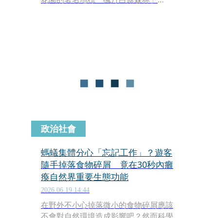
（Fontainebleau）突發慘烈大火。由
於連日高溫與惡劣乾旱，火勢以驚人速
度失控蔓延，狂燒超過800公頃。滾滾
濃煙直衝天際，連20公里外都能清晰看
見，宛如末日景象。法國政府緊急調動
滅火飛機前往灌救，官員更痛心直言，
這場歷史性災難的規模簡直「前所未
見」。
政治社會
螞蟻集體分心「忘記工作」？遊客
隨手掉落食物碎屑 竟在30秒內癱
瘓自然界重要生態功能
2026.06.19 14:44
在野外不小心掉落微小的食物碎屑應該
不會對自然環境造成影響吧？然而科學