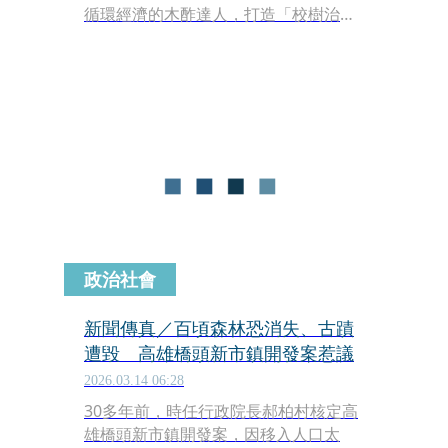
循環經濟的木酢達人，打造「校樹治理
永續信託」，將校樹風險管理升級為
「自然資本保全」與「永續循環經濟」
治理，為亞洲首例。
政治社會
新聞傳真／百頃森林恐消失、古蹟
遭毀 高雄橋頭新市鎮開發案惹議
2026.03.14 06:28
30多年前，時任行政院長郝柏村核定高
雄橋頭新市鎮開發案，因移入人口太