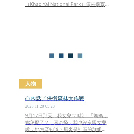
（Khao Yai National Park）傳來保育
佳音。園方週二（6日）公布了一組珍
貴的紅外線自動相機影像，清晰記錄下
一隻被列為「近危」物種的亞洲金貓
（Asiatic Golden Cat）在林間穿行的
身影，這項發現再度證實該區域仍是野
生動物棲息的安全堡壘。
人物
心內話／保衛森林大作戰
2025.11.28 05:28
9月17日那天，我女兒call我：「媽媽，
妳怎麼了？」真奇怪，我也沒有跟女兒
說，她怎麼知道？原來是社區的群組傳