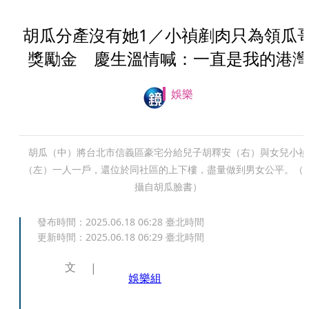
胡瓜分產沒有她1／小禎剷肉只為領瓜
獎勵金 慶生溫情喊：一直是我的港灣
娛樂
胡瓜（中）將台北市信義區豪宅分給兒子胡釋安（右）與女兒小禎
（左）一人一戶，還位於同社區的上下樓，盡量做到男女公平。（
攝自胡瓜臉書）
發布時間：
2025.06.18 06:28
臺北時間
更新時間：
2025.06.18 06:29
臺北時間
文
娛樂組