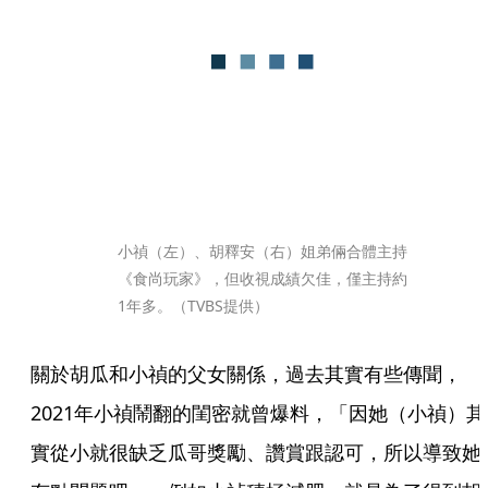
小禎（左）、胡釋安（右）姐弟倆合體主持
《食尚玩家》，但收視成績欠佳，僅主持約
1年多。（TVBS提供）
關於胡瓜和小禎的父女關係，過去其實有些傳聞，
2021年小禎鬧翻的閨密就曾爆料，「因她（小禎）其
實從小就很缺乏瓜哥獎勵、讚賞跟認可，所以導致她