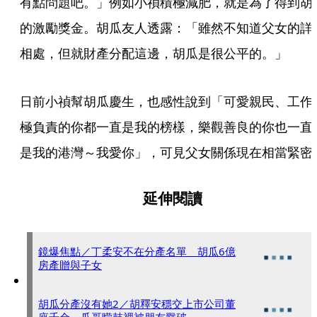
有點問題吧。」例如小禎積極減肥，就是為了得到胡
的激勵獎金。胡瓜友人透露：「雖然不知道父女的詳
相處，但就財產分配這邊，胡瓜是很公平的。」
日前小禎幫胡瓜慶生，也感性說到「可愛親民、工作
極負責的你都一直是我的榜樣，樂觀善良的你也一直
是我的港灣～我愛你」，可見父女關係現在相當緊密
延伸閱讀
鏡爆焦點／丁柔安不在分產名單 胡瓜6億
房產贈與子女
胡瓜分產沒有她2／胡釋安穩交上市公司董