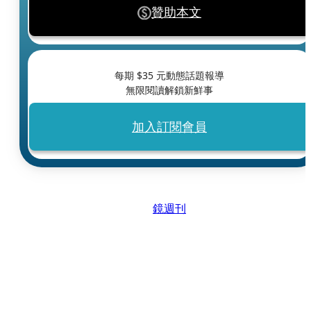
贊助本文
每期 $
35
元動態話題報導
無限閱讀解鎖新鮮事
加入訂閱會員
鏡週刊