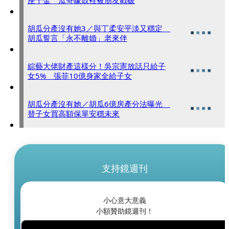
座千金 瓜哥矇鼓裡被朋友戳破
胡瓜分產沒有她3／與丁柔安平淡又穩定
胡瓜誓言「永不離婚」老來伴
綜藝大佬財產這樣分！吳宗憲放話只給子
女5% 張菲10億身家全給子女
胡瓜分產沒有她／胡瓜6億房產分法曝光
替子女買高額保單安穩未來
支持鏡週刊
小心意大意義
小額贊助鏡週刊！