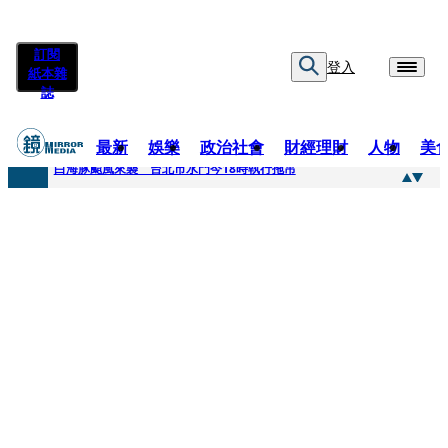
訂閱
登入
紙本雜
誌
最新
娛樂
政治社會
財經理財
人物
美
快訊
白海豚颱風來襲 台北市水門今18時執行拖吊
快訊
AKIRA台北唱到一半突收兒子告白「爸爸I LOVE YOU」 驚喜林志玲同步曝光父親節「披薩蛋糕」
快訊
獨家／TWICE Mina一進華山「天空秒變臉」！ONCE狂風暴雨死守 畫面曝光2.5萬人笑翻