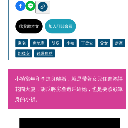
贊助本文
加入訂閱會員
豪宅
房地產
胡瓜
小禎
丁柔安
父女
房產
胡釋安
鏡爆焦點
小禎當年和李進良離婚，就是帶著女兒住進鴻禧
花園大廈，胡瓜將房產過戶給她，也是要照顧單
身的小禎。