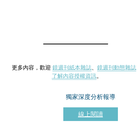
更多內容，歡迎
鏡週刊紙本雜誌
、
鏡週刊動態雜誌
了解內容授權資訊
。
獨家深度分析報導
線上閱讀