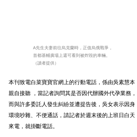
A先生夫妻前往烏克蘭時，正值烏俄戰爭，
首都基輔廣場上還可看到被炸毀的車輛。
（讀者提供）
本刊致電白菜寶寶官網上的行動電話，係由吳素慧本
親自接聽 ，當記者詢問其是否因代辦國外代孕業務，
而與許多委託人發生糾紛並遭提告後，吳女表示因身
環境吵雜、不便通話，請記者於週末後的上班日白天
來電，就掛斷電話。