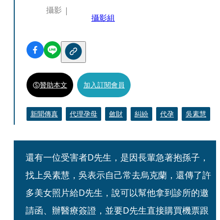
攝影
攝影組
贊助本文
加入訂閱會員
新聞傳真
代理孕母
斂財
糾紛
代孕
吳素慧
還有一位受害者D先生，是因長輩急著抱孫子，
找上吳素慧，吳表示自己常去烏克蘭，還傳了許
多美女照片給D先生，說可以幫他拿到診所的邀
請函、辦醫療簽證，並要D先生直接購買機票跟