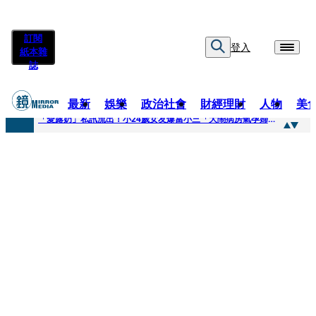
訂閱
登入
紙本雜
誌
最新
娛樂
政治社會
財經理財
人物
美
快訊
「愛露奶」私訊流出！小24歲女友爆當小三「大鬧病房氣孕婦」 姜厚任不忍回應了
快訊
台玻夫人稱長子抑鬱輕生 兒媳譚以欣：若愛只在完全順從才給予，就不是無條件的愛
快訊
廖峻中風前妻「父親節餵飯照顧」 兒曬溫馨背影感慨：不計前嫌的真愛