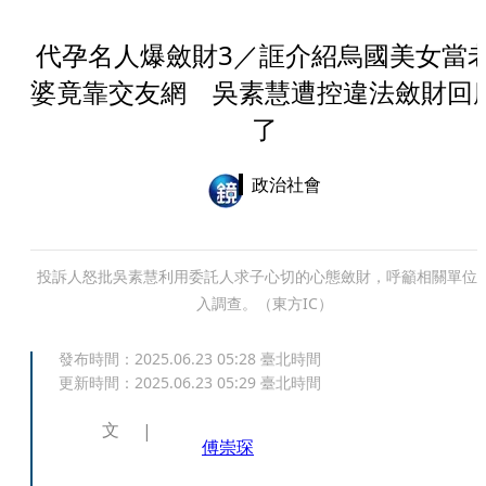
代孕名人爆斂財3／誆介紹烏國美女當
婆竟靠交友網 吳素慧遭控違法斂財回
了
政治社會
投訴人怒批吳素慧利用委託人求子心切的心態斂財，呼籲相關單位
入調查。（東方IC）
發布時間：
2025.06.23 05:28
臺北時間
更新時間：
2025.06.23 05:29
臺北時間
文
傅崇琛