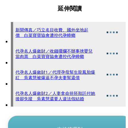
延伸閱讀
新聞傳真／巧立名目收費、國外坐地起
價 白菜寶寶協會遭控代孕蟑螂
代孕名人爆斂財／收錢擺爛不辦事挾嬰兒
當肉票 白菜寶寶協會遭控代孕蟑螂
代孕名人爆斂財1／代理孕母幫生龍鳳胎爆
紅 吳素慧被爆逼不孕夫妻幫還債
代孕名人爆斂財2／人妻拿命拚胚胎託付她
後卻失蹤 吳素慧還要人違法假結婚