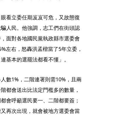
，眼看立委任期岌岌可危，又故態復
欺騙人民。他強調，志工們在街頭認
時，面對各地國民黨執政縣市選委會
5%左右，怒轟洪孟楷當了5年立委，
，連基本的選罷法都看不懂」。
人數1%，二階連署則需10%，且兩
一階都會送出比法定門檻多的數量，
團都會呼籲選民要一、二階都要簽；
階又再次出現，就會被地方選委會當