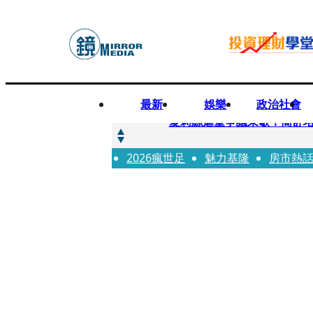
最新
娛樂
政治社會
快訊
夏莉絲虐童爭議未歇！簡舒
2026瘋世足
快訊
魅力基隆
房市熱
疊單計時算法現歧異 外送工會開戰
快訊
創「互道」詐騙慈濟！ 女律