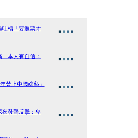
離吐槽「要選票才
高 本人有自信：
0年禁上中國綜藝」
深夜發聲反擊：卑