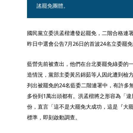
謠罷免團體。
國民黨立委洪孟楷遭發起罷免，二階合格連署數
昨日中選會公告7月26日的首波24名立委罷
藍營先前被查出，他們在台北要罷免綠委的一
造情況，黨部主委黃呂錦茹等人因此遭到檢方
列出被罷免的24名藍委二階連署中，有許多
多份到1萬出頭都有。洪孟楷將之形容為「違
份，直言「這不是大罷免大成功，這是『大
標準，即刻啟動調查。