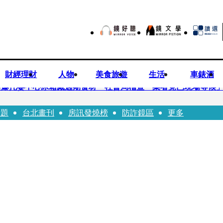
財經理財
人物
美食旅遊
生活
車錶酒
培爆托嬰中心冰箱藏過期食材 社會局稽查「業者竟已現場等候
話題
台北畫刊
房訊發燒榜
防詐鏡區
更多
Uber Eats
師供養義父黃金全入四大庫房