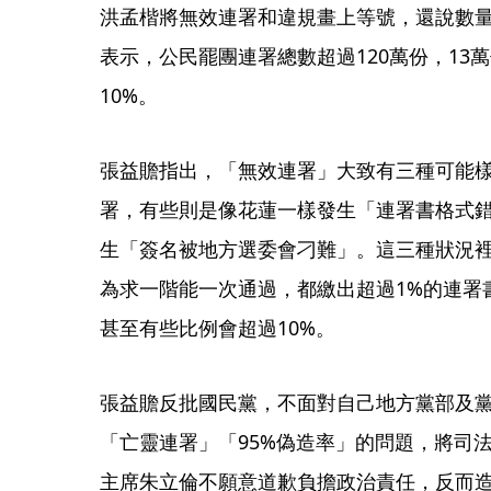
洪孟楷將無效連署和違規畫上等號，還說數量
表示，公民罷團連署總數超過120萬份，13
10%。
張益贍指出，「無效連署」大致有三種可能
署，有些則是像花蓮一樣發生「連署書格式
生「簽名被地方選委會刁難」。這三種狀況
為求一階能一次通過，都繳出超過1%的連署
甚至有些比例會超過10%。
張益贍反批國民黨，不面對自己地方黨部及
「亡靈連署」「95%偽造率」的問題，將司
主席朱立倫不願意道歉負擔政治責任，反而