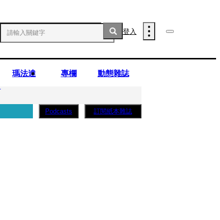
登入
瑪法達
專欄
動態雜誌
」
訂閱紙本雜誌
Podcasts