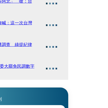
等阿北」 嗆：台
偉喊：這一次台灣
遭調查 綠提紀律
藍委大罷免民調數字
刊