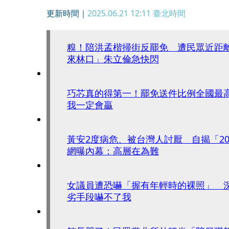
更新時間｜
2025.06.21 12:11
臺北時間
糗！陪洪孟楷掃街反罷免 遭民眾近距
來林口」朱立倫急快閃
巧芯真的得第一！罷免送件比例全國最
我一定會贏
黃安2度病危、被台灣人討厭 自揭「2
網曝內幕：高層在為難
女議員遭恐嚇「握有年輕時的裸照」 
劣手段嚇不了我