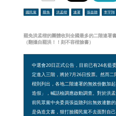
國民黨
罷免
洪孟楷
連署
張益贍
李宇翔
罷免洪孟楷的團體收到全國最多的二階連署
（翻攝自罷洪！！刻不容楷臉書）
中選會20日正式公告，目前已有24名藍
定進入三階，將於7月26日投票。然而
楷則列出，各地二階連署的無效份數加起
造假」，喊話檢調應啟動調查。對於洪孟
前民眾黨中央委員張益贍列出無效連數的
是偽造文書，狠打臉國民黨不去面對自己