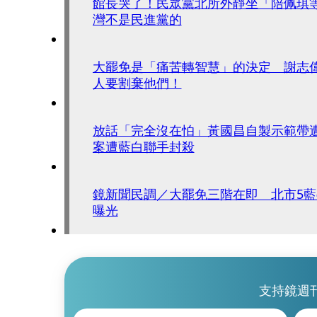
館長哭了！民眾黨北所外靜坐「陪佩琪
灣不是民進黨的
大罷免是「痛苦轉智慧」的決定 謝志
人要割棄他們！
放話「完全沒在怕」黃國昌自製示範帶
案遭藍白聯手封殺
鏡新聞民調／大罷免三階在即 北市5
曝光
支持鏡週