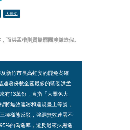
大罷免
書，而洪孟楷則質疑罷團涉嫌造假。
委及新竹市長高虹安的罷免案確
二階連署份數全國最多的藍委洪孟
來有13萬份，直指「大罷免大
楷將無效連署和違規畫上等號，
三種樣態反駁，強調無效連署不
95%的偽造率，還反過來抹黑造