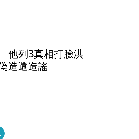
 他列3真相打臉洪
%偽造還造謠
員