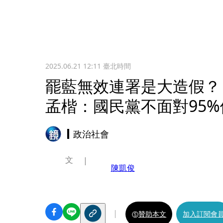
2025.06.21 12:11
臺北時間
罷藍無效連署是大造假？
孟楷：國民黨不面對95
政治社會
文
陳凱俊
贊助本文
加入訂閱會