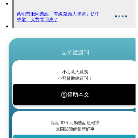
蔡明忠揪同業組「有線寬頻大聯盟」抗中
華電 大豐電回應了
支持鏡週刊
小心意大意義
小額贊助鏡週刊！
贊助本文
每期 $
35
元動態話題報導
無限閱讀解鎖新鮮事