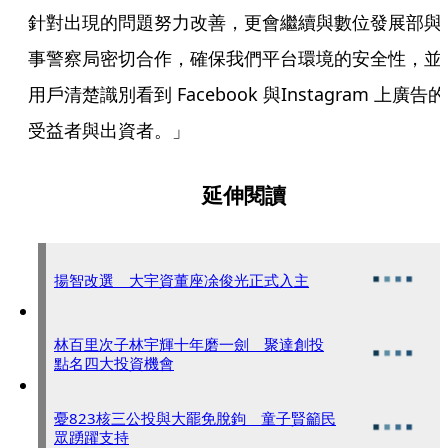
針對出現的問題努力改善，更會繼續與數位發展部與
事警察局密切合作，確保我們平台環境的安全性，並
用戶清楚識別看到 Facebook 與Instagram 上廣告的
受益者與出資者。」
延伸閱讀
揚智改選 大宇資董座凃俊光正式入主
林百里次子林宇輝十年磨一劍 聚達創投
點名四大投資機會
憂823核三公投與大罷免脫鉤 童子賢籲民
眾踴躍支持