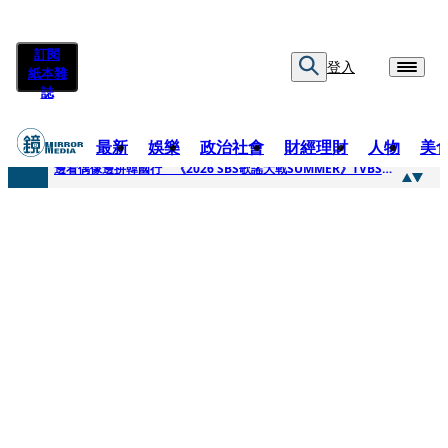
訂閱
登入
紙本雜
誌
最新
娛樂
政治社會
財經理財
人物
美
快訊
邊看偶像邊拚韓國行 《2026 SBS歌謠大戰SUMMER》TVBS直播祭追星福利
快訊
代誌大條火急跳船？ 宏碁派任李文詳接掌兆基屋管2天就喊撤出！
快訊
一句「請回去坐好」 特教生持斷掃把戳女代課老師眼睛大失血近失明