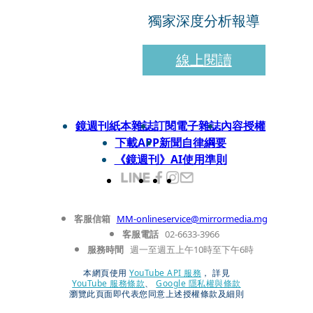
獨家深度分析報導
線上閱讀
鏡週刊紙本雜誌
訂閱電子雜誌
內容授權
下載APP
新聞自律綱要
《鏡週刊》AI使用準則
客服信箱
MM-onlineservice@mirrormedia.mg
客服電話
02-6633-3966
服務時間
週一至週五上午10時至下午6時
本網頁使用
YouTube API 服務
， 詳見
YouTube 服務條款
、
Google 隱私權與條款
瀏覽此頁面即代表您同意上述授權條款及細則