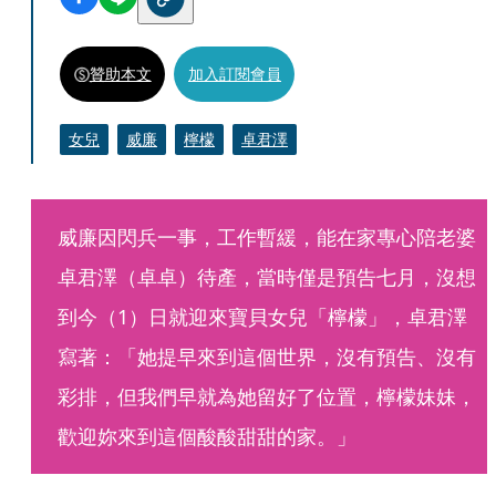
贊助本文
加入訂閱會員
女兒
威廉
檸檬
卓君澤
威廉因閃兵一事，工作暫緩，能在家專心陪老婆
卓君澤（卓卓）待產，當時僅是預告七月，沒想
到今（1）日就迎來寶貝女兒「檸檬」，卓君澤
寫著：「她提早來到這個世界，沒有預告、沒有
彩排，但我們早就為她留好了位置，檸檬妹妹，
歡迎妳來到這個酸酸甜甜的家。」