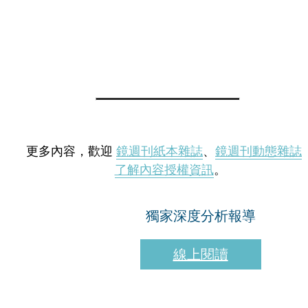
更多內容，歡迎
鏡週刊紙本雜誌
、
鏡週刊動態雜誌
了解內容授權資訊
。
獨家深度分析報導
線上閱讀