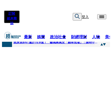
訂閱
登入
紙本雜
誌
最新
娛樂
政治社會
財經理財
人物
美
快訊
慈濟買BNT遭詐10.6億！ 醫揭蔣萬安「翻車現場」：陳時中當年是阻止被騙
快訊
慈濟挨詐十億／跟陳時中道歉？ 蔣萬安嗆：當時政府買夠疫苗民間就不用採購
快訊
員工建文陪睡機場爆紅！狂接20業配 Joeman幫算「買房頭期款」驚喊：換作我也想離職