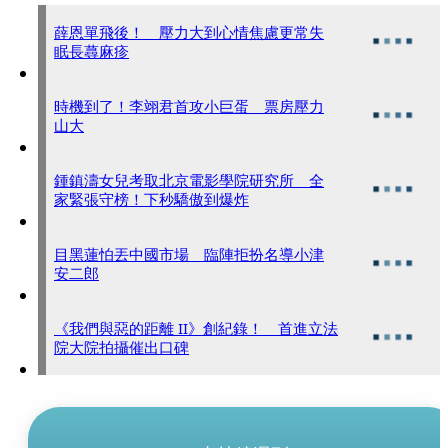
薛恩單飛後！ 壓力大到心情焦慮更常失
眠長蕁麻疹
時機到了！李翊君首攻小巨蛋 票房壓力
山大
鍾鎮濤女兒考取北京電影學院研究所 全
家緊張守榜！下秒驕傲到爆炸
目黑蓮怕丟中國市場 臨陣拒扮名導小津
安二郎
《我們與惡的距離 II》創紀錄！ 首進立法
院大院拍攝催出口碑