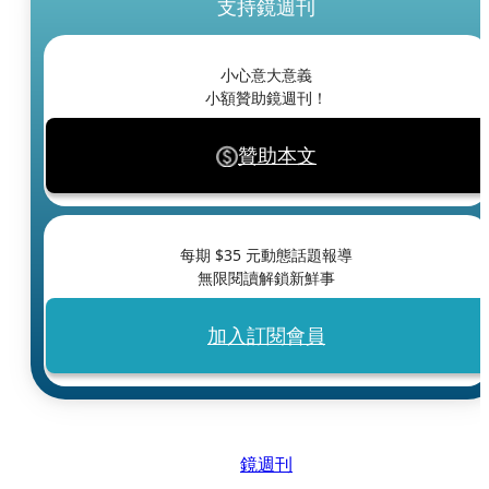
支持鏡週刊
小心意大意義
小額贊助鏡週刊！
贊助本文
每期 $
35
元動態話題報導
無限閱讀解鎖新鮮事
加入訂閱會員
鏡週刊