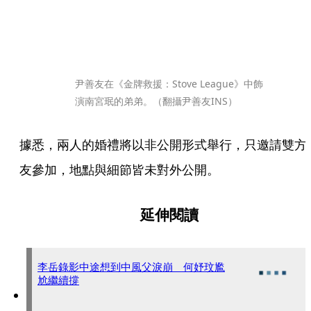
尹善友在《金牌救援：Stove League》中飾
演南宮珉的弟弟。（翻攝尹善友INS）
據悉，兩人的婚禮將以非公開形式舉行，只邀請雙方
友參加，地點與細節皆未對外公開。
延伸閱讀
李岳錄影中途想到中風父淚崩 何妤玟尷
尬繼續撐