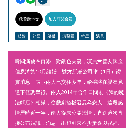
贊助本文
加入訂閱會員
結婚
韓國
婚禮
演藝圈
韓星
演員
韓國演藝圈再添一對銀色夫妻，演員尹善友與金
佳恩將於10月結婚。雙方所屬公司昨（1日）證
實消息，表示兩人已交往多年，婚禮將在親友見
證下低調舉行。兩人2014年合作日間劇《我的魔
法麵店》相識，從戲劇搭檔發展為戀人，這段感
情歷時近十年，兩人從未公開戀情，直到這次直
接公布婚訊，消息一出也引來不少驚喜與祝福。