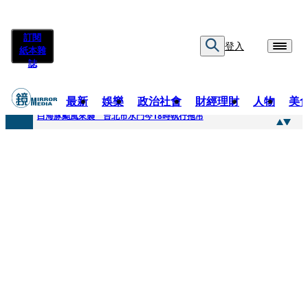
訂閱
登入
紙本雜
誌
最新
娛樂
政治社會
財經理財
人物
美
快訊
白海豚颱風來襲 台北市水門今18時執行拖吊
快訊
AKIRA台北唱到一半突收兒子告白「爸爸I LOVE YOU」 驚喜林志玲同步曝光父親節「披薩蛋糕」
快訊
獨家／TWICE Mina一進華山「天空秒變臉」！ONCE狂風暴雨死守 畫面曝光2.5萬人笑翻