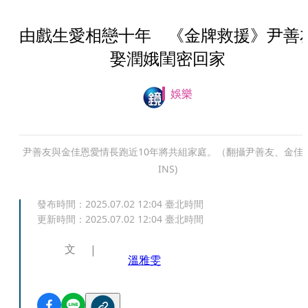
由戲生愛相戀十年 《金牌救援》尹善
娶潤娥閨密回家
娛樂
尹善友與金佳恩愛情長跑近10年將共組家庭。（翻攝尹善友、金佳
INS)
發布時間：
2025.07.02 12:04
臺北時間
更新時間：
2025.07.02 12:04
臺北時間
文
溫雅雯