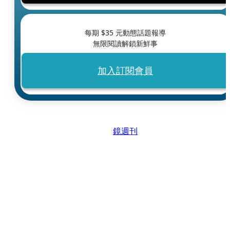
每期 $
35
元動態話題報導
無限閱讀解鎖新鮮事
加入訂閱會員
鏡週刊