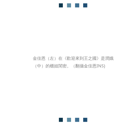
金佳恩（左）在《歡迎來到王之國》是潤娥
（中）的櫃姐閨密。（翻攝金佳恩INS)