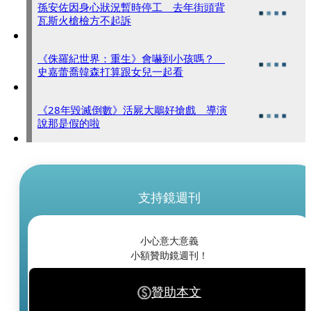
孫安佐因身心狀況暫時停工 去年街頭背
瓦斯火槍檢方不起訴
《侏羅紀世界：重生》會嚇到小孩嗎？
史嘉蕾喬韓森打算跟女兒一起看
《28年毀滅倒數》活屍大鵰好搶戲 導演
說那是假的啦
支持鏡週刊
小心意大意義
小額贊助鏡週刊！
贊助本文