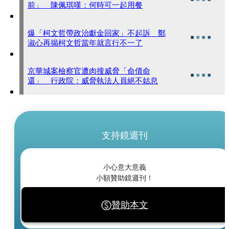
前」 陳佩琪嘆：何時可一起用餐
爆「柯文哲帶政治獻金回家」不起訴 鄭
淑心再揭柯文哲當年就言行不一了
京華城案檢察官遭肉搜威脅「命債命
還」 行政院：威脅執法人員絕不姑息
支持鏡週刊
小心意大意義
小額贊助鏡週刊！
贊助本文