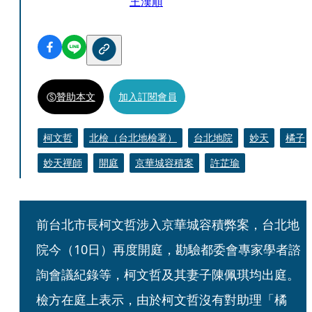
王漢順
贊助本文
加入訂閱會員
柯文哲
北檢（台北地檢署）
台北地院
妙天
橘子
妙天禪師
開庭
京華城容積案
許芷瑜
前台北市長柯文哲涉入京華城容積弊案，台北地
院今（10日）再度開庭，勘驗都委會專家學者諮
詢會議紀錄等，柯文哲及其妻子陳佩琪均出庭。
檢方在庭上表示，由於柯文哲沒有對助理「橘