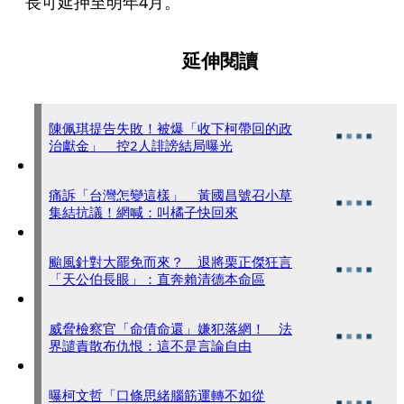
長可延押至明年4月。
延伸閱讀
陳佩琪提告失敗！被爆「收下柯帶回的政
治獻金」 控2人誹謗結局曝光
痛訴「台灣怎變這樣」 黃國昌號召小草
集結抗議！網喊：叫橘子快回來
颱風針對大罷免而來？ 退將栗正傑狂言
「天公伯長眼」：直奔賴清德本命區
威脅檢察官「命債命還」嫌犯落網！ 法
界譴責散布仇恨：這不是言論自由
曝柯文哲「口條思緒腦筋運轉不如從