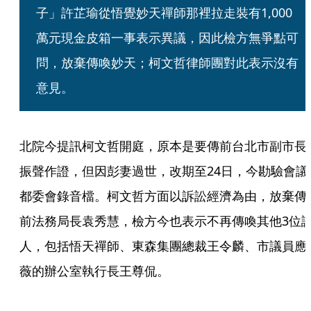
子」許芷瑜從悟覺妙天禪師那裡拉走裝有1,000
萬元現金皮箱一事表示異議，因此檢方無爭點可
問，放棄傳喚妙天；柯文哲律師團對此表示沒有
意見。
北院今提訊柯文哲開庭，原本是要傳前台北市副市長
振聲作證，但因彭妻過世，改期至24日，今勘驗會議
都委會錄音檔。柯文哲方面以訴訟經濟為由，放棄傳
前法務局長袁秀慧，檢方今也表示不再傳喚其他3位
人，包括悟天禪師、東森集團總裁王令麟、市議員應
薇的辦公室執行長王尊侃。