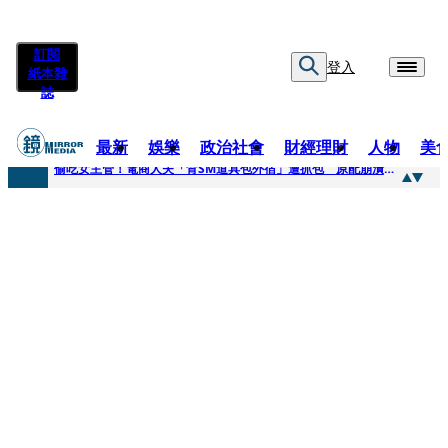
訂閱
登入
紙本雜
誌
最新
娛樂
政治社會
財經理財
人物
美
快訊
偷吃女主管！電商人夫「背SM道具包外宿」遭抓包 原配崩潰求償100萬：從未用過此類
快訊
狂曬柯文哲電子手環形象照 陳佩琪嗨喊太帥「每張都好看」：清清白白
快訊
人心惶惶 ！公所封橋罕請包公「夜斷陰府」幫亡魂伸冤 鹿谷小半天「今年接連3起墜橋」