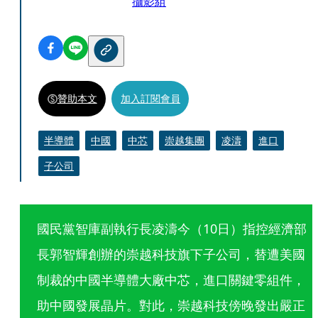
攝影組
贊助本文
加入訂閱會員
半導體
中國
中芯
崇越集團
凌濤
進口
子公司
國民黨智庫副執行長凌濤今（10日）指控經濟部
長郭智輝創辦的崇越科技旗下子公司，替遭美國
制裁的中國半導體大廠中芯，進口關鍵零組件，
助中國發展晶片。對此，崇越科技傍晚發出嚴正