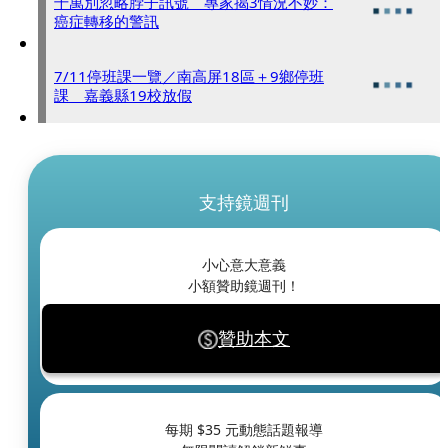
千萬別忽略脖子訊號 專家揭3情況不妙：
癌症轉移的警訊
7/11停班課一覽／南高屏18區＋9鄉停班
課 嘉義縣19校放假
支持鏡週刊
小心意大意義
小額贊助鏡週刊！
贊助本文
每期 $
35
元動態話題報導