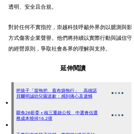
透明、安全且合規。
對於任何不實指控，崇越科技呼籲外界勿以臆測與影
方式傷害企業聲譽。他們將持續以實際行動與誠信守
的經營原則，爭取社會各界的理解與支持。
延伸閱讀
把孩子「當拖把、蓋布袋拖行」 高雄諾
貝爾明誠幼兒園道歉：感到痛心及遺憾
罷免26藍委＋核三重啟公投 中選會估選
務成本燒掉16.2億