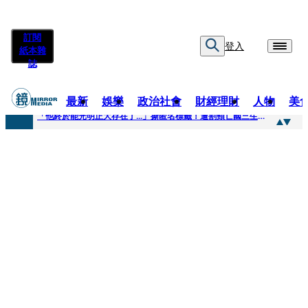
訂閱
登入
紙本雜
誌
最新
娛樂
政治社會
財經理財
人物
美
快訊
「他終於能光明正大存在了...」撕匿名標籤！遭割頸亡國三生「楊承勳」真名解禁 乾妹法庭抗辯引眾怒
快訊
12歲女兒天天幫化妝 孫儷有個專屬化妝師還讚媽媽底子好
快訊
相機忘在澎湖民宿被誤當垃圾丟！百萬YTR衝掩埋場直播「開挖50噸垃圾山」 怕私人片外流...