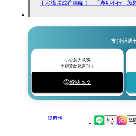
王彩樺腫成香腸嘴！ 「癢到不行」就
支持鏡週
小心意大意義
小額贊助鏡週刊！
贊助本文
鏡週刊
加入
追