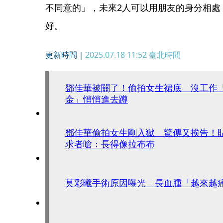
不同意的」，未來2人可以用朋友的身分相處
好。
更新時間｜
2025.07.18 11:52
臺北時間
鄧佳華被關了！偷拍女生裙底 沒工作「
金」悄悄進去蹲
鄧佳華偷拍女生剛入獄 驚傳又挨告！
求者嗆：長得像拉布布
莫彩曦手術原因曝光 長血腫「越來越