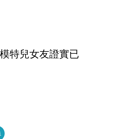
！模特兒女友證實已
員