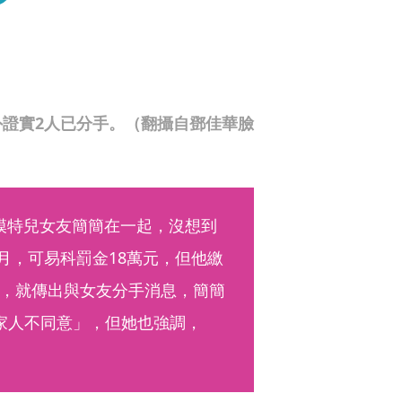
證實2人已分手。（翻攝自鄧佳華臉
跟模特兒女友簡簡在一起，沒想到
個月，可易科罰金18萬元，但他繳
，就傳出與女友分手消息，簡簡
家人不同意」，但她也強調，