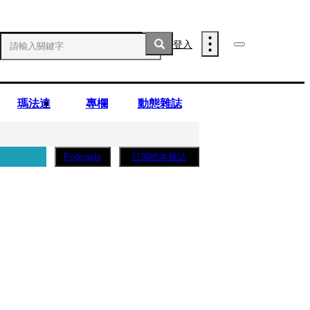
登入
瑪法達
專欄
動態雜誌
訂閱紙本雜誌
Podcasts