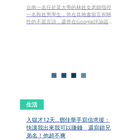
台南一名任於某大學的林姓女老師指控
一名殷姓男學生，曾在其臉書留言有關
性的不當言語，還曾在Google評論區惡
意給她1星負評抹黑，讓她身心俱疲，
並指殷男曾公開留言說「好像在看FBI帥
哥鄧佳華哦！」提出妨害名譽告訴，求
償70萬元，不過近日台南地院審理後，
殷男也爆出林女曾公開用「醜怪」來形
容他，早被認定有校園霸凌行為，近日
法院判決林女敗訴。
生活
入獄才12天…鄧佳華手寫信求援：
快讓我出來我可以賺錢 還寫錯兄
弟名！他超不爽