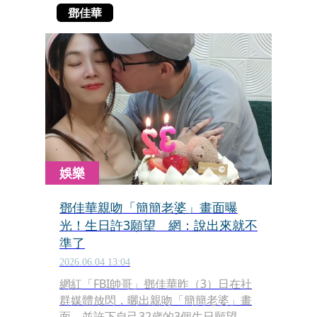
鄧佳華
娛樂
鄧佳華親吻「簡簡老婆」畫面曝
光！生日許3願望 網：說出來就不
準了
2026.06.04 13:04
網紅「FBI帥哥」鄧佳華昨（3）日在社
群媒體放閃，曬出親吻「簡簡老婆」畫
面，並許下自己32歲的3個生日願望，