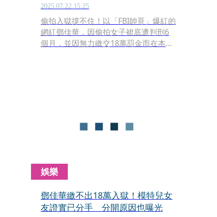
2025.07.22 15:25
偷拍入獄撐不住！以「FBI帥哥」爆紅的
網紅鄧佳華，因偷拍女子裙底遭判刑6
個月，並因無力繳交18萬罰金而在本月
10日入監服刑。不過才關了12天，鄧疑
似受不了牢獄生活，透過獄中親筆信懇
求母親尋求昔日「結拜兄弟」游兆霖協
助籌措保釋金，稱自己在外每月靠
Facebook收益可達6萬。
娛樂
鄧佳華繳不出18萬入獄！模特兒女
友證實已分手 分開原因也曝光