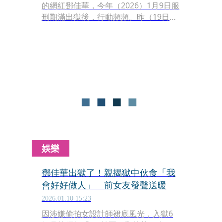
的網紅鄧佳華，今年（2026）1月9日服
刑期滿出獄後，行動頻頻。昨（19日）
晚間，他在社群平台公開取得街頭藝人
證照的消息，表示將投入街頭表演領
域。消息曝光後，引發網友熱烈討論。
娛樂
鄧佳華出獄了！親揭獄中伙食「我
會好好做人」 前女友發聲送暖
2026.01.10 15:23
因涉嫌偷拍女設計師裙底風光，入獄6