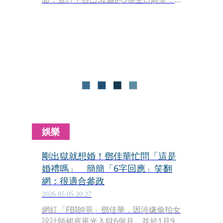
希望能跟簡簡結婚、生孩子、永遠當夫
妻，有網友留言直呼「第三個說出來就
不準了」。
娛樂
剛出獄就想婚！鄧佳華忙問「這是
婚禮嗎」 簡簡「6字回應」笑翻
網：很適合參政
2026.05.05 20:27
網紅「FBI帥哥」鄧佳華，因涉嫌偷拍女
設計師裙底風光入獄6個月，並於1月9