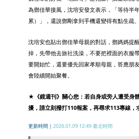
為鄧佳華接風，沈培安發文表示，「等待半
累）」，還說鄧剛拿到手機還變得有點生疏
沈培安也貼出鄧佳華母親的對話，鄧媽媽提
掉，先帶他去旅社洗澡，不要把裡面的衣服
要開始忙，還要優先回家孝順母親，答應朋
會陸續開始聚餐。
★《鏡週刊》關心您：若自身或旁人遭受身
擾，請立刻撥打110報案，再尋求113專線
更新時間｜
2026.01.09 12:49
臺北時間