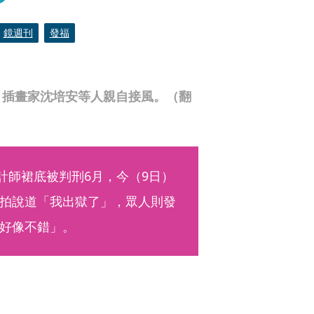
鏡週刊
發福
、插畫家沈培安等人親自接風。（翻
設計師裙底被判刑6月，今（9日）
拍說道「我出獄了」，眾人則發
好像不錯」。