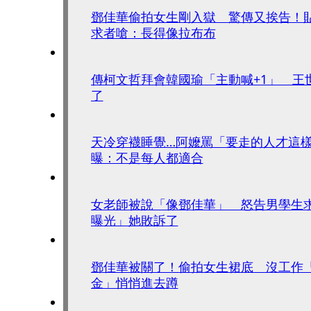
鄧佳華偷拍女生剛入獄 驚傳又挨告！
求者嗆：長得像拉布布
傳柯文哲拜會韓國瑜「主動喊+1」 王
了
天冷穿襪睡覺…阿嬤罵「要走的人才這
曝：不是每人都適合
女老師被說「像鄧佳華」 怒告男學生求
曝光」她敗訴了
鄧佳華被關了！偷拍女生裙底 沒工作「
金」悄悄進去蹲