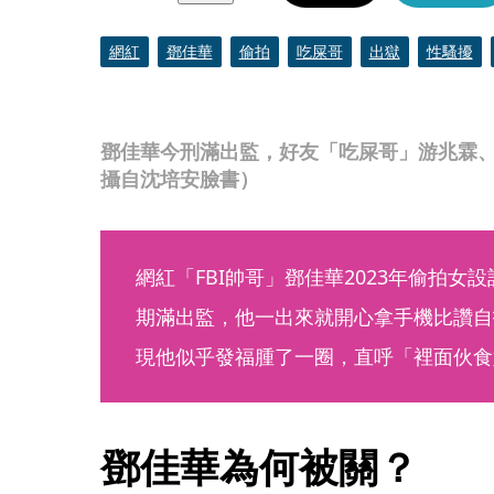
網紅
鄧佳華
偷拍
吃屎哥
出獄
性騷擾
鄧佳華今刑滿出監，好友「吃屎哥」游兆霖
攝自沈培安臉書）
網紅「FBI帥哥」鄧佳華2023年偷拍女
期滿出監，他一出來就開心拿手機比讚自
現他似乎發福腫了一圈，直呼「裡面伙食
鄧佳華為何被關？