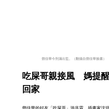
鄧佳華今刑滿出監。（翻攝自鄧佳華臉書）
吃屎哥親接風　媽提
回家
鄧佳華的好友「吃屎哥」游兆霖、插畫家沈