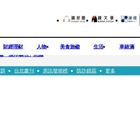
財經理財
人物
美食旅遊
生活
車錶酒
曬「漂浮鵰包」惹議
話題
台北畫刊
房訊發燒榜
防詐鏡區
更多
Bloodline》進軍多倫多 柯林法洛姊弟相挺
本喜劇天才川島雄三 4K修復重返大銀幕