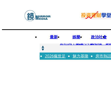
最新
娛樂
政治社會
快訊
野村周平認愛小7歲名模 網
2026瘋世足
快訊
魅力基隆
房市熱
8年磨一劍 陳法拉自編自導《
快訊
笑著笑著就哭了 被遺忘的日