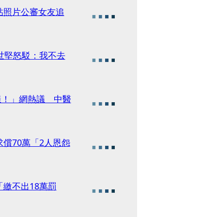
貼照片公審女友追
世堅怒駁：我不去
樣！」網熱議 中醫
償70萬「2人恩怨
繳不出18萬罰