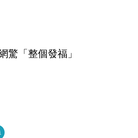
！網驚「整個發福」
員