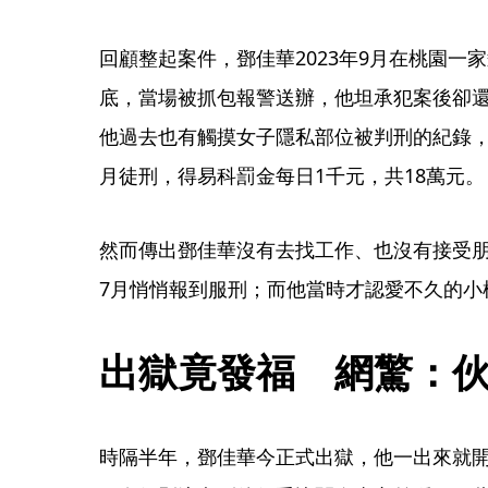
回顧整起案件，鄧佳華2023年9月在桃園一
底，當場被抓包報警送辦，他坦承犯案後卻
他過去也有觸摸女子隱私部位被判刑的紀錄，
月徒刑，得易科罰金每日1千元，共18萬元。
然而傳出鄧佳華沒有去找工作、也沒有接受朋
7月悄悄報到服刑；而他當時才認愛不久的小
出獄竟發福　網驚：
時隔半年，鄧佳華今正式出獄，他一出來就