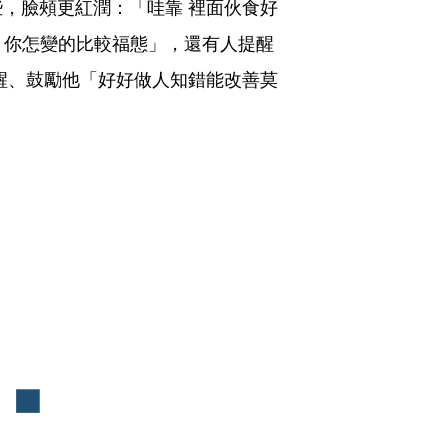
，臉頰更紅潤：「哇靠 裡面伙食好
 你怎變的比較福態」，還有人提醒
醒、鼓勵他「好好做人知錯能改善莫