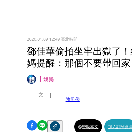
2026.01.09 12:49
臺北時間
鄧佳華偷拍坐牢出獄了
媽提醒：那個不要帶回家
娛樂
文
陳凱俊
贊助本文
加入訂閱會