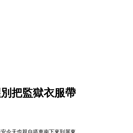
醒別把監獄衣服帶
培安今天也親自搭車南下來到屏東，