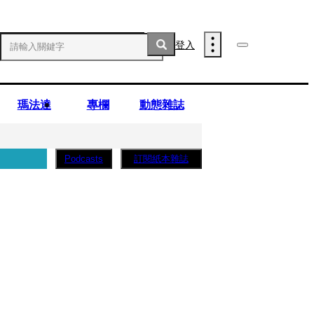
登入
瑪法達
專欄
動態雜誌
訂閱紙本雜誌
Podcasts