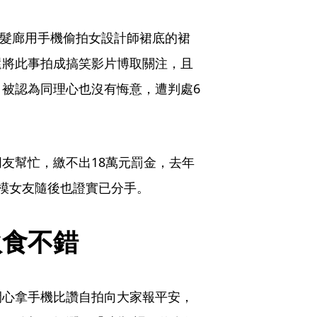
家髮廊用手機偷拍女設計師裙底的裙
還將此事拍成搞笑影片博取關注，且
被認為同理心也沒有悔意，遭判處6
友幫忙，繳不出18萬元罰金，去年
模女友隨後也證實已分手。
伙食不錯
開心拿手機比讚自拍向大家報平安，