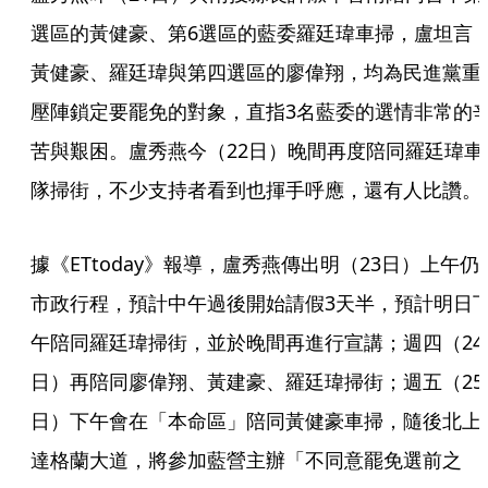
選區的黃健豪、第6選區的藍委羅廷瑋車掃，盧坦言
黃健豪、羅廷瑋與第四選區的廖偉翔，均為民進黨重
壓陣鎖定要罷免的對象，直指3名藍委的選情非常的
苦與艱困。盧秀燕今（22日）晚間再度陪同羅廷瑋車
隊掃街，不少支持者看到也揮手呼應，還有人比讚。
據《ETtoday》報導，盧秀燕傳出明（23日）上午仍
市政行程，預計中午過後開始請假3天半，預計明日
午陪同羅廷瑋掃街，並於晚間再進行宣講；週四（24
日）再陪同廖偉翔、黃建豪、羅廷瑋掃街；週五（25
日）下午會在「本命區」陪同黃健豪車掃，隨後北上
達格蘭大道，將參加藍營主辦「不同意罷免選前之