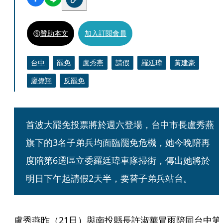
贊助本文
加入訂閱會員
台中
罷免
盧秀燕
請假
羅廷瑋
黃建豪
廖偉翔
反罷免
首波大罷免投票將於週六登場，台中市長盧秀燕
旗下的3名子弟兵均面臨罷免危機，她今晚陪再
度陪第6選區立委羅廷瑋車隊掃街，傳出她將於
明日下午起請假2天半，要替子弟兵站台。
盧秀燕昨（21日）與南投縣長許淑華冒雨陪同台中第