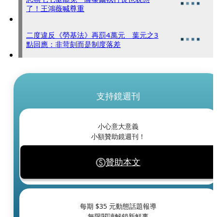
了！王鴻薇喊尊重
二度違反《勞基法》再罰4萬元 葉元之3
點回應：非苛刻而是制度落差
支持鏡週刊
小心意大意義
小額贊助鏡週刊！
贊助本文
每期 $
35
元動態話題報導
無限閱讀解鎖新鮮事