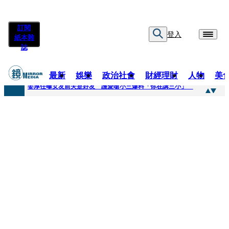
訂閱
登入
紙本雜
誌
最新
娛樂
政治社會
財經理財
人物
美
快訊
姜厚任曝女友前夫是好友 護愛嗆小三爆料「你在講三小」
快訊
劉畊宏將登《披荊斬棘》call周杰倫求救 周董「3字建議」他無奈：這不是健美比賽！
快訊
【台中戰局特輯】何欣純支持度暴增 藍營民調老劇本急救援