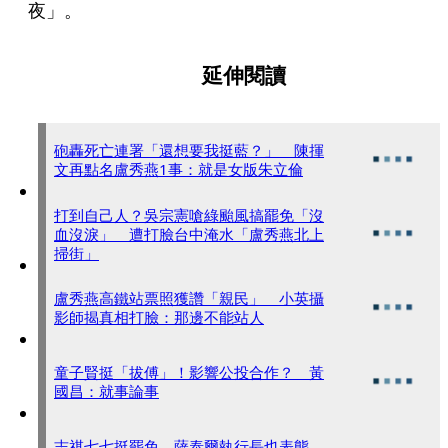
夜」。
延伸閱讀
砲轟死亡連署「還想要我挺藍？」 陳揮
文再點名盧秀燕1事：就是女版朱立倫
打到自己人？吳宗憲嗆綠颱風搞罷免「沒
血沒淚」 遭打臉台中淹水「盧秀燕北上
掃街」
盧秀燕高鐵站票照獲讚「親民」 小英攝
影師揭真相打臉：那邊不能站人
童子賢挺「拔傅」！影響公投合作？ 黃
國昌：就事論事
志祺七七挺罷免 薩泰爾執行長也表態