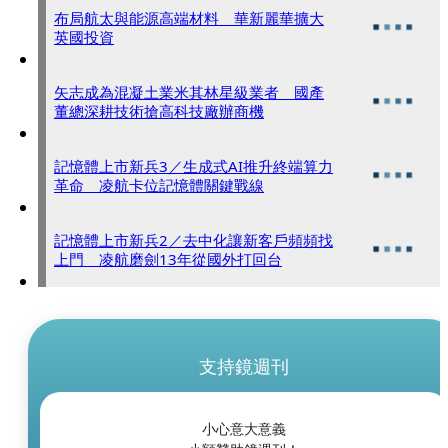
布局航太與能源高端材料 華新麗華擴大
英國投資
矢志成為混凝土業米其林星級業者 國產
董總深耕技術搶高科技廠辦商機
記憶體上市新兵3／生成式AI推升終端算力
革命 凌航卡位記憶體關鍵戰線
記憶體上市新兵2／去中化讓新客戶頻頻找
上門 凌航磨劍13年從國外打回台
支持鏡週刊
小心意大意義