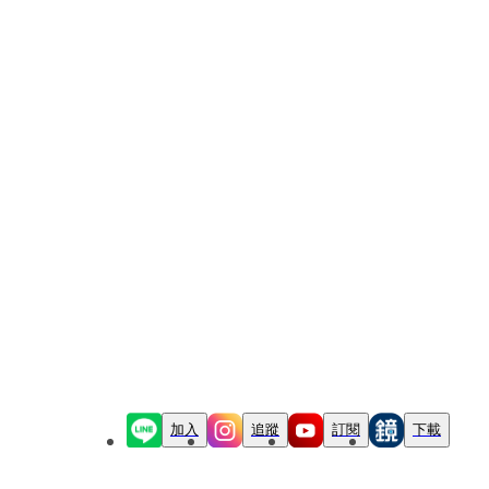
加入
追蹤
訂閱
下載