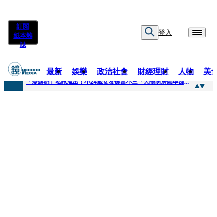
訂閱
登入
紙本雜
誌
最新
娛樂
政治社會
財經理財
人物
美
快訊
「愛露奶」私訊流出！小24歲女友爆當小三「大鬧病房氣孕婦」 姜厚任不忍回應了
快訊
台玻夫人稱長子抑鬱輕生 兒媳譚以欣：若愛只在完全順從才給予，就不是無條件的愛
快訊
廖峻中風前妻「父親節餵飯照顧」 兒曬溫馨背影感慨：不計前嫌的真愛