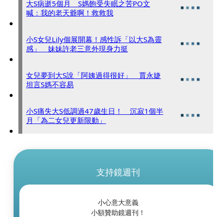
大S病逝5個月 S媽飽受失眠之苦PO文
喊：我的老天爺啊！救救我
小S女兒Lily個展開幕！感性訴「以大S為靈
感」 妹妹許老三意外現身力挺
女兒夢到大S說「阿姨過得很好」 賈永婕
坦言S媽不容易
小S痛失大S低調過47歲生日！ 沉寂1個半
月「為二女兒更新限動」
支持鏡週刊
小心意大意義
小額贊助鏡週刊！