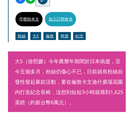
贊助本文
加入訂閱會員
粉絲
大S
倫敦
猝逝
紀念
大S（徐熙媛）今年農曆年期間於日本病逝，至
今五個多月，粉絲仍傷心不已，日前就有粉絲自
發性發起募款活動，要在倫敦卡文迪什廣場花園
內打造紀念長椅，沒想到短短3小時就籌到1,625
英鎊（約新台幣6萬元）。