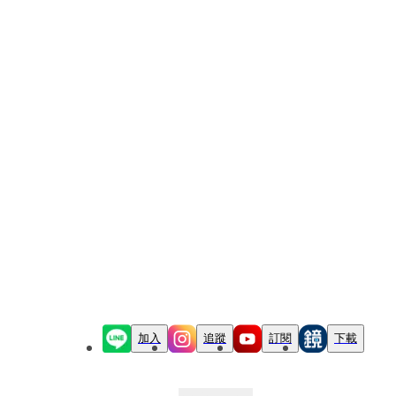
加入
追蹤
訂閱
下載