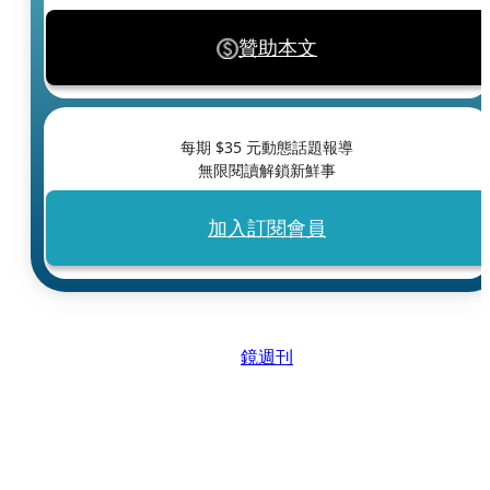
贊助本文
每期 $
35
元動態話題報導
無限閱讀解鎖新鮮事
加入訂閱會員
鏡週刊