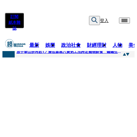
訂閱
登入
紙本雜
誌
最新
娛樂
政治社會
財經理財
人物
美
快訊
放手泰山拚再起1／詹岳霖靠八寶粥工法跨足寵物鮮食 罐罐生產前先請「叼嘴王后」試吃
快訊
泰國男偶像離奇墜河亡...「背20公斤水泥」單車仍下落不明 媽痛揭生前1計畫：不可能輕生
快訊
當街激吻阿翔「演藝工作慘歸零」 謝忻認：當年咎由自取