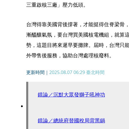
三重啟核三廠」壓力低頭。
台灣得靠美國背後撐著，才能挺得住脊梁骨
漸醞釀氣氛，要台灣買美國核電機組，就算
勢，這題目將來遲早要攤牌。屆時，台灣只
外帶售後服務，協助台灣處理核廢料。
更新時間｜
2025.08.07 06:29
臺北時間
鏡論／沉默大眾發獅子吼神功
鏡論／總統府替國稅局背黑鍋