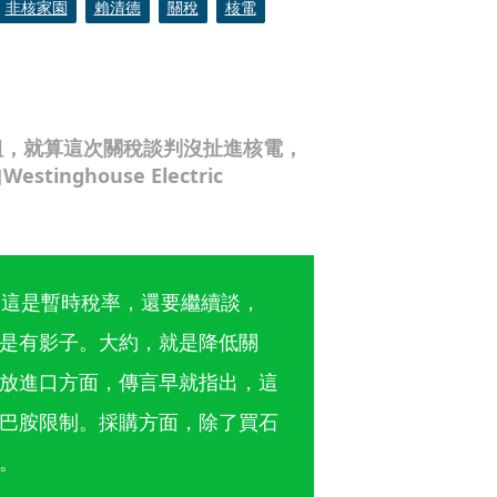
非核家園
賴清德
關稅
核電
組，就算這次關稅談判沒扯進核電，
ghouse Electric
，這是暫時稅率，還要繼續談，
是有影子。大約，就是降低關
放進口方面，傳言早就指出，這
巴胺限制。採購方面，除了買石
。