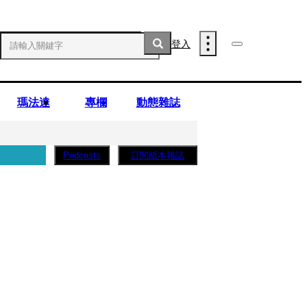
登入
瑪法達
專欄
動態雜誌
訂閱紙本雜誌
Podcasts