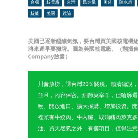
台獨
核電廠
台灣
民進黨
川普
陳水扁
核能
美國
鏡論
美國已逐漸醞釀氣氛，要台灣買美國核電機
將來遲早要攤牌。圖為美國核電廠。（翻攝自Westin
Company臉書）
川普放榜，課台灣20％關稅。賴清德說
並且，內容保密。細節莫宰羊，但輪廓還
稅、開放進口、擴大採購、增加投資。開
裡頭有牛絞肉、牛內臟、取消豬肉萊克多
油、買天然氣之外，有個項目，值得注意