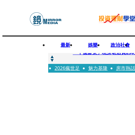
最新
娛樂
政治社會
快訊
「千億富太」現身老店買25
2026瘋世足
快訊
魅力基隆
房市熱
姜厚任小24歲女友爆當小三
快訊
吳昕陽新任無店面零售商業同