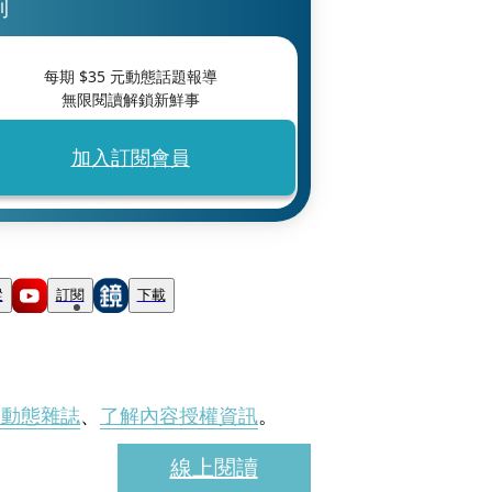
刊
每期 $
35
元動態話題報導
無限閱讀解鎖新鮮事
加入訂閱會員
蹤
訂閱
下載
刊動態雜誌
、
了解內容授權資訊
。
線上閱讀