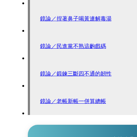
鏡論／捏著鼻子喝黃連解毒湯
鏡論／民進黨不熟這齣戲碼
鏡論／鍛鍊三斷四不通的韌性
鏡論／老帳新帳一併算總帳