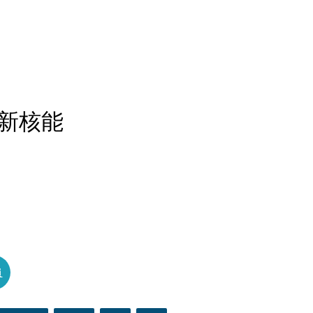
新核能
員