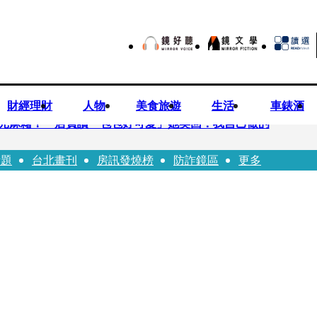
財經理財
人物
美食旅遊
生活
車錶酒
0元麻糬！ 店員讚「包包好可愛」她笑回：我自己做的
話題
台北畫刊
房訊發燒榜
防詐鏡區
更多
、假學歷！ 友「扯郭台銘」曝交往內幕：我們又不像他
業公會理事長 提四大策略續走台灣零售業新局