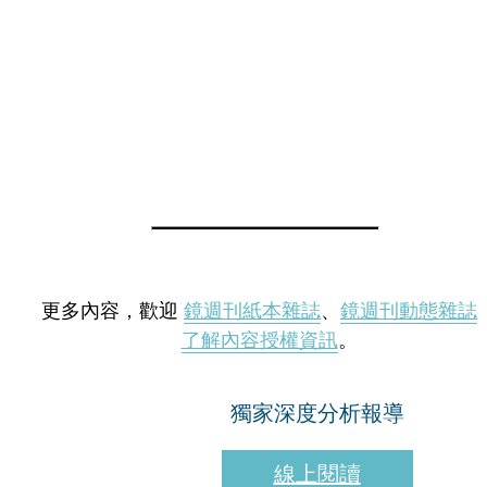
更多內容，歡迎
鏡週刊紙本雜誌
、
鏡週刊動態雜誌
了解內容授權資訊
。
獨家深度分析報導
線上閱讀