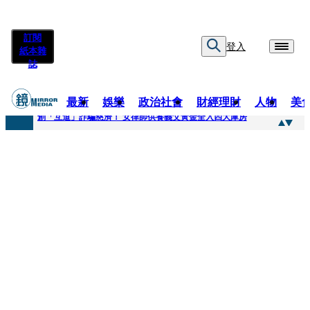
訂閱
登入
紙本雜
誌
最新
娛樂
政治社會
財經理財
人物
美
快訊
創「互道」詐騙慈濟！ 女律師供養義父黃金全入四大庫房
快訊
前時力黨魁表態「反對刪公視預算」 盼在野三思：改凍結處理受質疑項目
快訊
六強片齊聚桃影 小薰《祖先鬼》回桃影娘家 《長安的荔枝》桃影加映一票難求