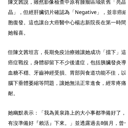
陳文茜說，雖然影像檢查中原有腫瘤區域依舊「亮晶
晶」，但經肝臟切片確認為「Negative」，並非癌細
胞復發。這也讓台大癌醫中心楊志新院長在第一時間
她報喜。
但陳文茜坦言，長期免疫治療雖讓她成功「擋下」這
癌症戰役，身體卻留下不少後遺症，包括胰臟發炎導
血糖不穩、牙齒神經受損、胃部與食道功能不佳，以
腦下垂體萎縮等問題，讓她無法正常進食，經常疼痛
耐。
她幽默表示：「我為黃泉路上的大小事都準備好了，
有沒準備好『賴活』下來。」並透露過去8個月，曾