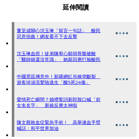
延伸閱讀
董至成關心沈玉琳「留言一句話」 酸民
惡意扭曲！網友看不下去反擊
沈玉琳血癌！徒弟陳宥心願捐骨髓被酸
「醫師娘還沒常識」 她親回應打臉酸民
中國景區傳意外！新疆網紅吊橋突斷裂
遊客掉湍流驚險逃生「釀5死24傷」
愛情死亡瞬間？婚禮誓詞新郎脫口喊「前
女友名字」 新娘反應太神啦
陳文茜敗血症緊急手術！ 高舉滲血手臂
喊話：和平世界加油