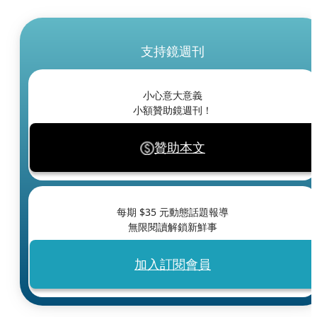
支持鏡週刊
小心意大意義
小額贊助鏡週刊！
贊助本文
每期 $
35
元動態話題報導
無限閱讀解鎖新鮮事
加入訂閱會員