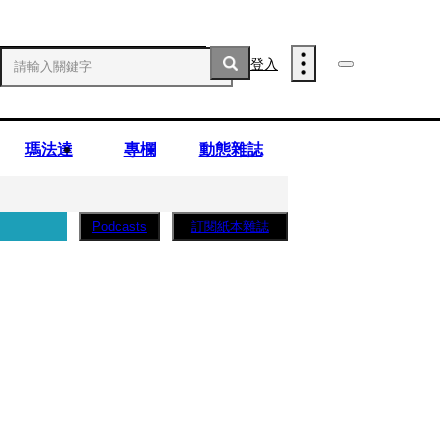
登入
瑪法達
專欄
動態雜誌
訂閱紙本雜誌
Podcasts