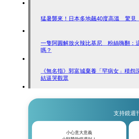
猛暑襲來！日本多地飆40度高溫 驚見
一隻阿圓解放火辣比基尼 粉絲嗨翻：
嗎？
《無名指》郭富城棄養「罕病女」積怨
結逼哭觀眾
支持鏡週
小心意大意義
小額贊助鏡週刊！