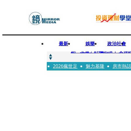
最新
娛樂
政治社會
快訊
創「互道」詐騙慈濟！ 女律
2026瘋世足
快訊
魅力基隆
房市熱
前時力黨魁表態「反對刪公
快訊
六強片齊聚桃影 小薰《祖