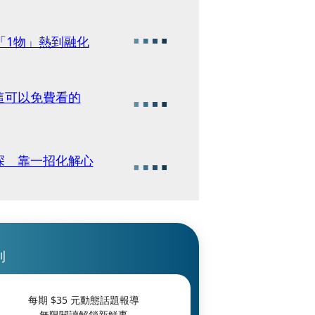
「1物」熱到融化
這可以免費看的
深 靠一招化解心
刊
每期 $
35
元動態話題報導
無限閱讀解鎖新鮮事