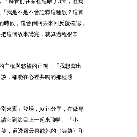
製作人，「錄音前在家裡連唱了3天，但我
疑『我是不是不會詮釋這種歌？這首
的時候，還會倒回去來回反覆確認，
要把這個故事講完，就算過程很辛
體的主權與慾望的正視：「我想寫出
上談，卻能在心裡共鳴的那種感
來賓」登場，Jolin分享，在做專
想請它到節目上一起來聊聊。「小
手大笑，還透露最喜歡她的〈舞孃〉和