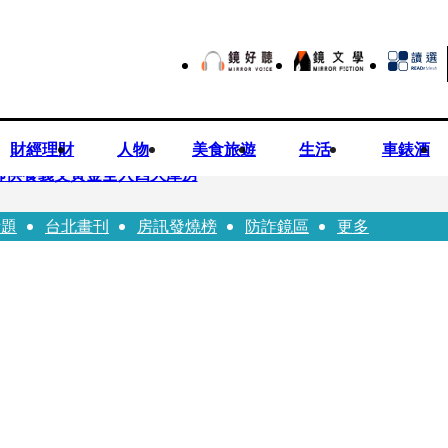
財經理財
人物
美食旅遊
生活
車錶酒
師供養義父黃金全入四大庫房
話題
台北畫刊
房訊發燒榜
防詐鏡區
更多
視預算」 盼在野三思：改凍結處理受質疑項目
先鬼》回桃影娘家 《長安的荔枝》桃影加映一票難求