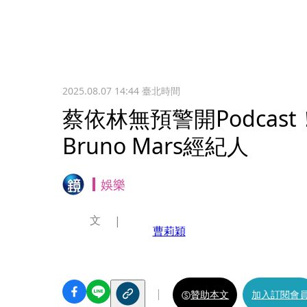
2025.08.07 14:44
臺北時間
蔡依林無預警開Podcas
Bruno Mars經紀人
娛樂
文
曹莉穎
贊助本文
加入訂閱會