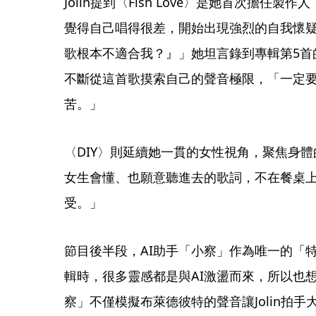
Jolin提到〈Fish Love〉是她首次擔任
覺得自己唱得很差，開始出現強烈的自我懷
歌根本不適合我？』」她坦言錄到專輯第5首
不斷從這首歌摸索自己的聲音極限，「一定
苦。」
〈DIY〉則延續她一貫的女性視角，聚焦身
女生會懂、也願意聽進去的歌詞，不在餐桌
受。」
節目後半段，AI助手「小察」作為唯一的「特別
輯時，很多靈感都是與AI激盪而來，所以也
察」不僅模擬布萊德彼特的聲音讓Jolin拍