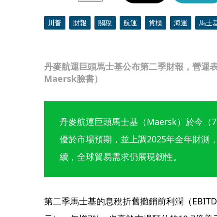
川普
財報
關稅
航運
貨櫃
海運
馬士
丹麥航運巨頭馬士基公布第二季財報，營運
Maersk臉書）
丹麥航運巨頭馬士基（Maersk）於今
優於市場預期，並上調2025年全年財測
續，全球貿易需求仍展現韌性。
第二季馬士基的息稅折舊攤銷前利潤（EBITD