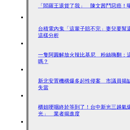
「閻羅王退貨了我」 陳文茜鬥惡癌！
台積電內鬼「這輩子賠不完」妻兒要
這樣分析
一隻阿圓解放火辣比基尼 粉絲嗨翻：
嗎？
新北安置機構爆多起性侵案 市議員揭
失當
櫃姐哽咽終於等到了！台中新光三越氣
光」 業者揭進度