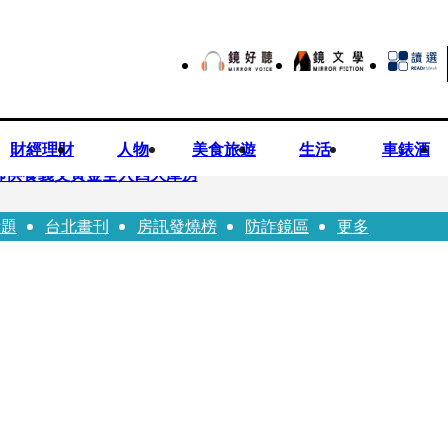
財經理財
人物
美食旅遊
生活
車錶酒
師供養義父黃金全入四大庫房
話題
台北畫刊
房訊發燒榜
防詐鏡區
更多
視預算」 盼在野三思：改凍結處理受質疑項目
先鬼》回桃影娘家 《長安的荔枝》桃影加映一票難求