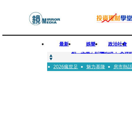
最新
娛樂
政治社會
快訊
創「互道」詐騙慈濟！ 女律
2026瘋世足
快訊
魅力基隆
房市熱
前時力黨魁表態「反對刪公
快訊
六強片齊聚桃影 小薰《祖