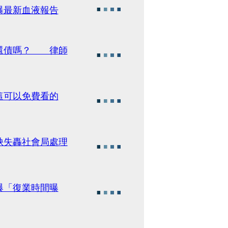
曝最新血液報告
幫還債嗎？ 律師
這可以免費看的
缺失轟社會局處理
爆「復業時間曝