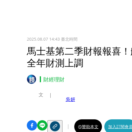
2025.08.07 14:43
臺北時間
馬士基第二季財報報喜
全年財測上調
財經理財
文
吳妍
贊助本文
加入訂閱會