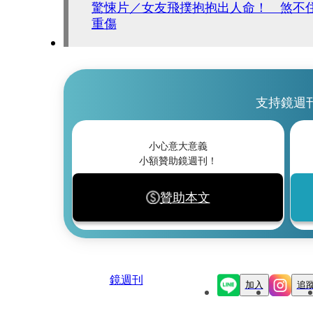
驚悚片／女友飛撲抱抱出人命！ 煞不住
重傷
支持鏡週
小心意大意義
小額贊助鏡週刊！
贊助本文
鏡週刊
加入
追