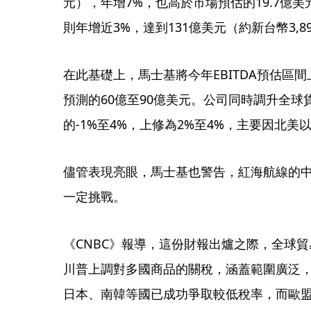
元），年增7%，也高於市場預估的19.7億美
則年增近3%，達到131億美元（約新台幣3,8
在此基礎上，馬士基將今年EBITDA預估區間
預測的60億至90億美元。公司同時調升全
的-1%至4%，上修為2%至4%，主要因北美
儘管表現亮眼，馬士基也警告，紅海航線的
一定挑戰。
《CNBC》報導，這份財報出爐之際，全球
川普上調對多國商品的關稅，涵蓋範圍廣泛，稅
日本、南韓等國已成功爭取較低稅率，而歐