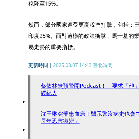
稅降至15%。
然而，部分國家遭受更高稅率打擊，包括：巴西
印度25%。面對這樣的政策衝擊，馬士基的
易走勢的重要指標。
更新時間｜
2025.08.07 14:43
臺北時間
蔡依林無預警開Podcast！ 要求「他」打給
經紀人
沈玉琳突罹患血癌！醫示警沒病史也會
長年恐害癌變」