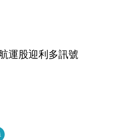
！航運股迎利多訊號
員