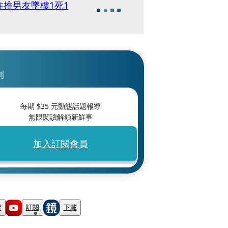
推男友墜樓1死1
刊
每期 $
35
元動態話題報導
無限閱讀解鎖新鮮事
加入訂閱會員
蹤
訂閱
下載