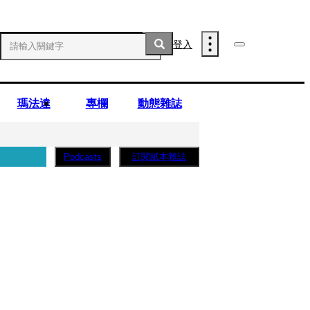
登入
瑪法達
專欄
動態雜誌
訂閱紙本雜誌
Podcasts