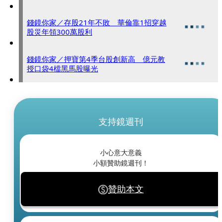
錢鏡你家／存股21年不敗 華倫靠1招穿越
股災年領300萬股利
錢鏡你家／押寶第4季台股創新高 億元教
授口袋4檔黑馬股曝光
支持鏡週刊
小心意大意義
小額贊助鏡週刊！
贊助本文