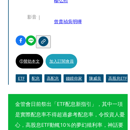
楊弘熙
影音
曾貴禎
吳明曄
贊助本文
加入訂閱會員
ETF
配息
高配息
錢鏡你家
陳威良
高股息ETF
金管會日前祭出「ETF配息新指引」，其中一項
是實際配息率不得超過參考配息率，令投資人憂
心，高股息ETF動輒10％的夢幻殖利率，神話要