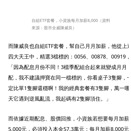
自組ETF套餐，小資族每月加薪8,000（資料
來源：股市全威陳威良）
而陳威良也自組ETF套餐，幫自己月月加薪，他從上
四大天王中，精選3檔標的：0056、00878、00919，
「因為配息月份不同！3檔季配組合起來就變成月月
配，我不建議押寶在同一檔標的，你看桌子3隻腳，
定比單1隻腳還穩啊！我的經典套餐有3隻腳，萬一哪
天它遇到逆風亂流，我起碼有2隻腳頂住。」
而依據近期配息、股價回推，小資族若想要每月加薪
5,000元，必須投入本金57.3萬元；每月加薪8,000元