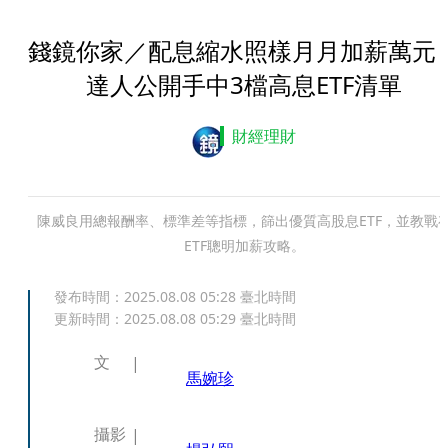
錢鏡你家／配息縮水照樣月月加薪萬
達人公開手中3檔高息ETF清單
財經理財
陳威良用總報酬率、標準差等指標，篩出優質高股息ETF，並教戰
ETF聰明加薪攻略。
發布時間：
2025.08.08 05:28
臺北時間
更新時間：
2025.08.08 05:29
臺北時間
文
馬婉珍
攝影