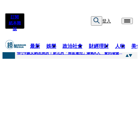
訂閱
登入
紙本雜
誌
最新
娛樂
政治社會
財經理財
人物
美
快訊
帶小9歲女網友開房！新北男「無套遭拒」爆氣K人 警到場傻眼搜到手銬、改造槍
快訊
natori再訪台北人氣爆棚 〈Overdose〉一響全場尖叫「I Love You Taipei」
快訊
42歲情色片女星宣布閃嫁「前職棒投手」！ 她甜讚老公「投球速度快」：擄獲我的心