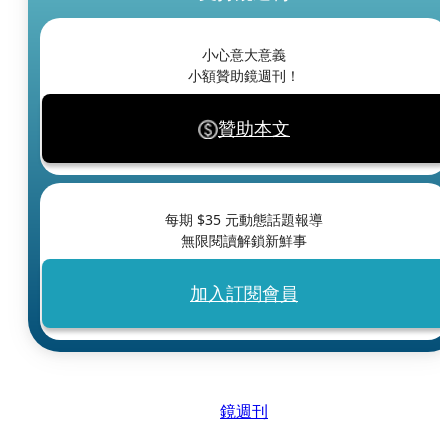
小心意大意義
小額贊助鏡週刊！
贊助本文
每期 $
35
元動態話題報導
無限閱讀解鎖新鮮事
加入訂閱會員
鏡週刊