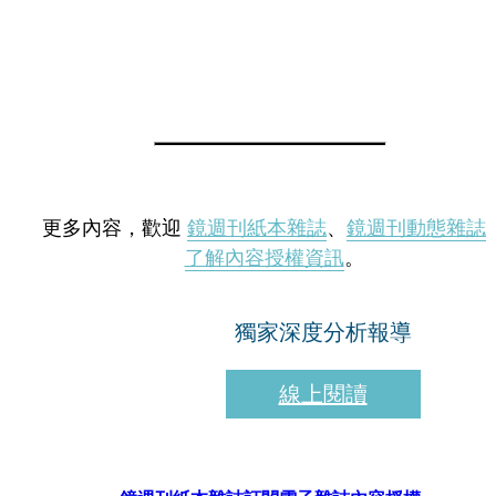
更多內容，歡迎
鏡週刊紙本雜誌
、
鏡週刊動態雜誌
了解內容授權資訊
。
獨家深度分析報導
線上閱讀