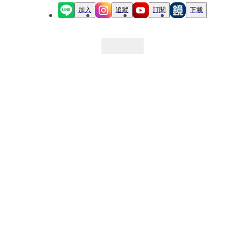
加入
追蹤
訂閱
下載
最新文章