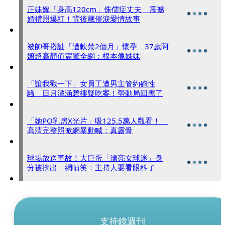
正妹嫁「身高120cm」侏儒症丈夫 震撼
婚禮照爆紅！背後藏催淚愛情故事
被帥哥搭訕「遭軟禁2個月」懷孕 37歲阿
嬤超高顏值震驚全網：根本像姊妹
「讓我戳一下」女員工遭男主管約砲性
騷 日月潭涵碧樓疑吃案！勞動局回應了
「她PO乳房X光片」吸125.5萬人觀看！
高清完整照掀網暴動喊：真露骨
球場放送事故！大巨蛋「漂亮女球迷」身
分被挖出 網噴笑：主持人要看眼科了
支持鏡週刊