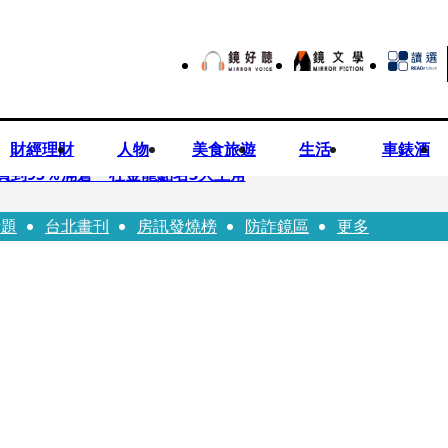
財經理財
人物
美食旅遊
生活
車錶酒
買到95％滿倉 杜金龍點名3大主角
話題
台北畫刊
房訊發燒榜
防詐鏡區
更多
偕獸醫師提醒飼主四大照護誤區
！ 團隊發文證實：肥大叔8/5離開了