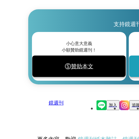
支持鏡週
小心意大意義
小額贊助鏡週刊！
贊助本文
鏡週刊
加入
追
更多內容，歡迎
鏡週刊紙本雜誌
、
鏡週