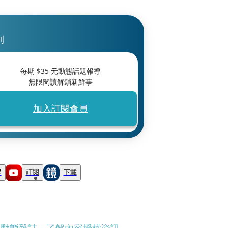
刊
每期 $
35
元動態話題報導
無限閱讀解鎖新鮮事
加入訂閱會員
蹤
訂閱
下載
刊動態雜誌
、
了解內容授權資訊
。