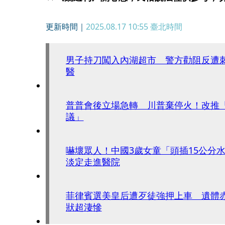
更新時間｜
2025.08.17 10:55
臺北時間
男子持刀闖入內湖超市 警方勸阻反遭
醫
普普會後立場急轉 川普棄停火！改推
議」
嚇壞眾人！中國3歲女童「頭插15公分
淡定走進醫院
菲律賓選美皇后遭歹徒強押上車 遺體赤裸
狀超淒慘