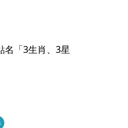
點名「3生肖、3星
員