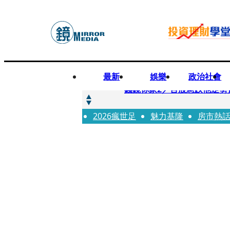
最新
娛樂
政治社會
快訊
錢鏡你家2／台股急跌他逆勢
2026瘋世足
快訊
魅力基隆
房市熱
八月寵物月 寵物食品大廠
快訊
97萬粉絲料理網紅驚傳病逝