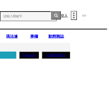
登入
瑪法達
專欄
動態雜誌
訂閱紙本雜誌
Podcasts