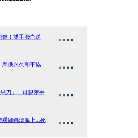
刺傷！雙手濺血送
「烏俄永久和平協
水果刀」 母親牽手
綑綁漂海上...死