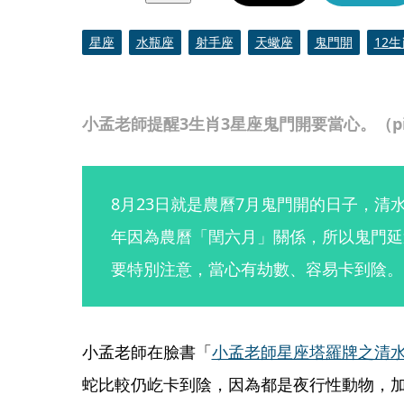
星座
水瓶座
射手座
天蠍座
鬼門開
12生
小孟老師提醒3生肖3星座鬼門開要當心。（pix
8月23日就是農曆7月鬼門開的日子，清
年因為農曆「閏六月」關係，所以鬼門延
要特別注意，當心有劫數、容易卡到陰。
小孟老師在臉書「
小孟老師星座塔羅牌之清
蛇比較仍屹卡到陰，因為都是夜行性動物，