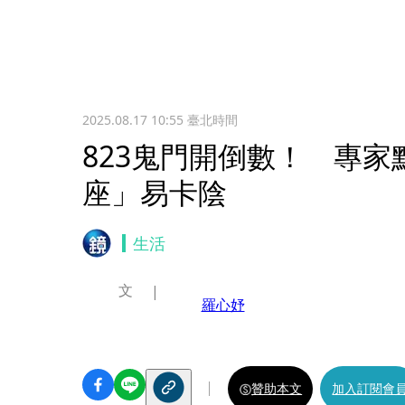
2025.08.17 10:55
臺北時間
823鬼門開倒數！ 專家
座」易卡陰
生活
文
羅心妤
贊助本文
加入訂閱會