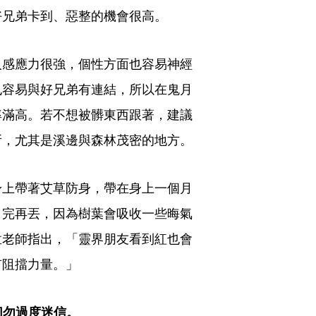
好兄弟卡到、惡整的機會很高。
人感應力很強，個性方面也容易神經
也容易與好兄弟有連結，所以在鬼月
率滿高。若不想被髒東西跟著，建議
所，尤其是溪邊與森林茂密的地方。
身上帶著艾草防身，帶在身上一個月
月完再丟，因為樹葉會吸收一些晦氣
孟老師指出，「靈界朋友看到紅也會
有阻擋力量。」
切勿過度迷信。