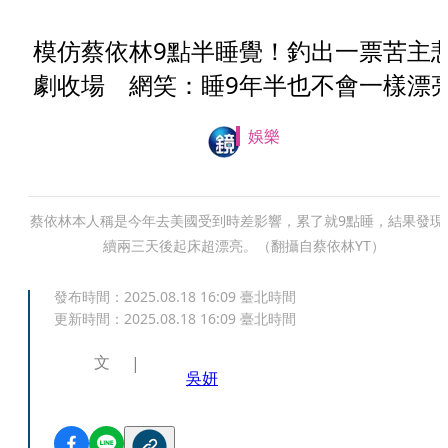
模仿蔡依林9點半睡覺！釣出一票苦主
劇收場 網笑：睡9年半也不會一樣漂
娛樂
蔡依林本人稱是今年去美國受到時差影響，累了就9點睡，結果發現
續兩三天後起床超漂亮。（翻攝自蔡依林YT）
發布時間：
2025.08.18 16:09
臺北時間
更新時間：
2025.08.18 16:09
臺北時間
文
吳妍