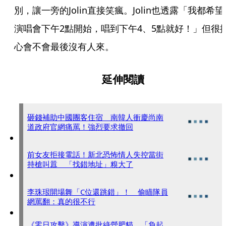
別，讓一旁的Jolin直接笑瘋。Jolin也透露「我都希望
演唱會下午2點開始，唱到下午4、5點就好！」但很
心會不會最後沒有人來。
延伸閱讀
砸錢補助中國團客住宿 南韓人衝慶尚南
道政府官網痛罵！強烈要求撤回
前女友拒接電話！新北恐怖情人失控當街
持槍叫囂 「找錯地址」糗大了
李珠珢開場舞「C位還跳錯」！ 偷瞄隊員
網罵翻：真的很不行
《零日攻擊》導演遭批綠營肥貓 「負起