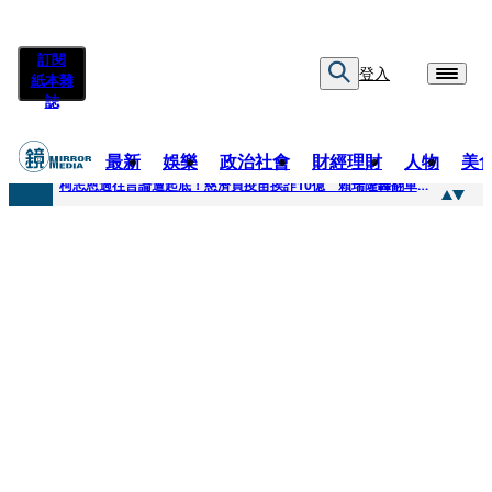
訂閱
登入
紙本雜
誌
最新
娛樂
政治社會
財經理財
人物
美
快訊
柯志恩過往言論遭起底！慈濟買疫苗挨詐10億 賴瑞隆轟翻車：應為當年錯誤道歉
快訊
善款不是私房錢！慈濟採購疫苗被騙10億沒報案遭炎上 基金會緊急說明
快訊
王凱靈堂遺照曝！選用3年前「白衣燦笑照」背後故事洋蔥超大顆... 70歲媽媽打破禁忌送愛子