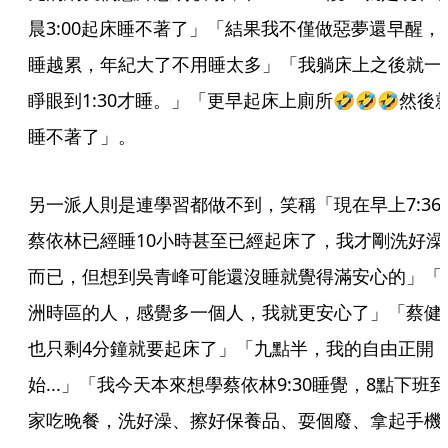
晨3:00起床睡不著了」「結果我不僅做惡夢還早醒，
睡越累，年紀大了不用睡太多」「我躺床上之後就一
睜眼到1:30才睡。」「更早起床上廁所🤣🤣🤣然後
睡不著了」。
另一派人則是連學習都做不到，笑稱「現在早上7:36
蔡依林已經睡10小時甚至已經起床了，我才剛洗好澡
而已，但想到吳青峰可能還沒睡就覺得滿安心的」「
洲時區的人，感覺多一個人，我就更安心了」「蔡健
也只剩4分鐘就要起床了」「九點半，我的自由正開
始...」「我今天本來想學蔡依林9:30睡覺，8點下班到
家吃晚餐，洗好澡、擦好保養品、耍個廢、拿起手機