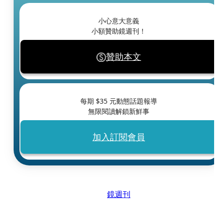
小心意大意義
小額贊助鏡週刊！
贊助本文
每期 $
35
元動態話題報導
無限閱讀解鎖新鮮事
加入訂閱會員
鏡週刊