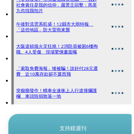
社會責任是我的信仰」羅景壬回擊：馬英
九也找我拍片
午後對流雲系旺盛！12縣市大雨特報
「這些地區」防大雷雨來襲
大阪道頓堀火災狂燒！2消防員被困6樓殉
職、4人受傷 現場驚悚畫面曝
「索取免費海報」慘被騙！說好付28元運
費 近10萬存款卻不翼而飛
突癲癇發作！轎車全速衝上人行道撞爛護
欄 車頭毀損散落一地
支持鏡週刊