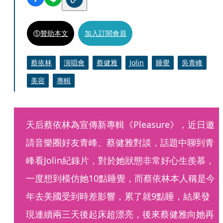
贊助本文
加入訂閱會員
蔡依林
演唱會
蔡健雅
Jolin
睡覺
吳青峰
美容
專輯
天后蔡依林為宣傳新專輯《Pleasure》，近日邀
請音樂圈好友青峰、蔡健雅對談，話題中聊到青
峰看Jolin紀錄片，對於她狀態非常好心生羨慕，
一度想到模仿她10點睡覺，而蔡依林本人稱是今
年去美國受到時差影響，累了就9點睡，結果發
現連續兩三天後起床超漂亮，後來蔡健雅向她再