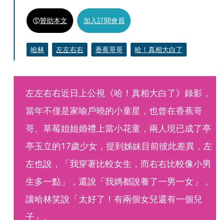
贊助本文
加入訂閱會員
哈林
左左右右
香蕉哥哥
哈！真相大白了
左左右右近日上公視《哈！真相大白了》錄影，
當年不僅是家喻戶曉的小童星，也曾在香蕉哥
哥、草莓姐姐婚禮上當小花童，兩人現已成了亭
亭玉立的17歲少女，提到姊妹目前彼此差異，左
左也說，「我穿著比較女生，而右右比較像小男
生多一點」，還說「我媽都說養了一男一女」，
讓哈林笑說「太好了！有兩個女兒還有一個兒
子」。