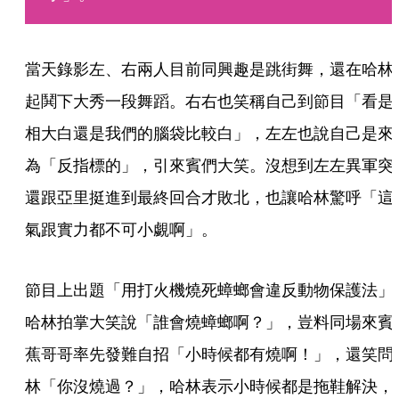
當天錄影左、右兩人目前同興趣是跳街舞，還在哈林
起鬨下大秀一段舞蹈。右右也笑稱自己到節目「看是
相大白還是我們的腦袋比較白」，左左也說自己是來
為「反指標的」，引來賓們大笑。沒想到左左異軍突
還跟亞里挺進到最終回合才敗北，也讓哈林驚呼「這
氣跟實力都不可小覷啊」。
節目上出題「用打火機燒死蟑螂會違反動物保護法」
哈林拍掌大笑說「誰會燒蟑螂啊？」，豈料同場來賓
蕉哥哥率先發難自招「小時候都有燒啊！」，還笑問
林「你沒燒過？」，哈林表示小時候都是拖鞋解決，