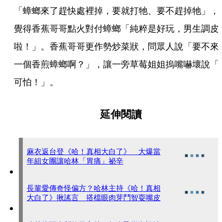
「蟑螂來了趕快處裡掉，要就打牠、要不趕掉牠」，
覺得香蕉哥哥點火對付蟑螂「純粹是好玩，男生調皮
啦！」。香蕉哥哥更作勢炒菜狀，問眾人說「要不來
一個香煎蟑螂啊？」，讓一旁草莓姐姐摀嘴嚇壞說「
可怕！」。
延伸閱讀
麻衣返台登《哈！真相大白了》 大爆當
年組女團讓哈林「胃痛」祕辛
長輩愛傳奇怪偏方？哈林主持《哈！真相
大白了》揪謠言 搭檔眼肉芽鬥智耍嘴皮