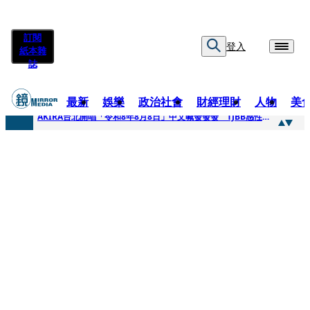
訂閱
登入
紙本雜
誌
最新
娛樂
政治社會
財經理財
人物
美
快訊
AKIRA台北開唱「令和8年8月8日」中文喊發發發 TJBB感性喊「謝謝AKIRA桑」
快訊
台灣新冠期間沒疫苗可打？ 律師列3款嗆：陳時中唯一擋的叫科興
快訊
沉寂12年…鐵肺歌后遇人生低谷 「遭親弟賞巴掌、父親出軌自己閨密」辛酸人生曝光