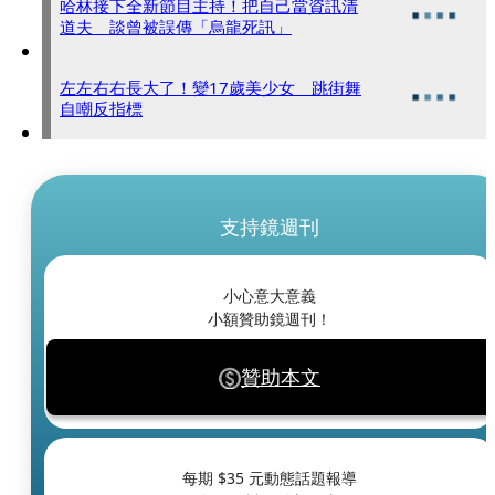
哈林接下全新節目主持！把自己當資訊清
道夫 談曾被誤傳「烏龍死訊」
左左右右長大了！變17歲美少女 跳街舞
自嘲反指標
支持鏡週刊
小心意大意義
小額贊助鏡週刊！
贊助本文
每期 $
35
元動態話題報導