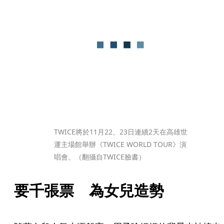
TWICE將於11月22、23日連續2天在高雄世
運主場館舉辦《TWICE WORLD TOUR》演
唱會。（翻攝自TWICE臉書）
要千張票　為女兒造勢