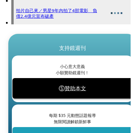
拍片自己來／男星9年內拍了4部電影 負
債2.4億元宣布破產
支持鏡週刊
小心意大意義
小額贊助鏡週刊！
贊助本文
每期 $
35
元動態話題報導
無限閱讀解鎖新鮮事