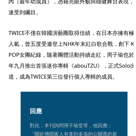
內（最年幼成員），憑藉亮眼外貌與穩健舞台表現，
速受到矚目。
TWICE不僅在韓國演藝圈取得佳績，在日本亦擁有極
人氣，曾五度受邀登上NHK年末紅白歌合戰，創下 K-
POP女團紀錄，隨著團體活動持續走紅，周子瑜也於
年九月推出首張迷你專輯《abouTZU》，正式Solo出
道，成為TWICE第三位發行個人專輯的成員。
回應
對此，本刊詢問周子瑜堂哥，他回應：
「關於傳聞家人有拿到多張的公關票的新