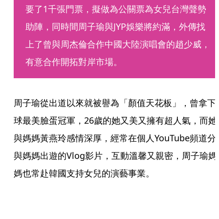
要了1千張門票，擬做為公關票為女兒台灣聲勢
助陣，同時間周子瑜與JYP娛樂將約滿，外傳找
上了曾與周杰倫合作中國大陸演唱會的趙少威，
有意合作開拓對岸市場。
周子瑜從出道以來就被譽為「顏值天花板」，曾拿下
球最美臉蛋冠軍，26歲的她又美又擁有超人氣，而她
與媽媽黃燕玲感情深厚，經常在個人YouTube頻道分
與媽媽出遊的Vlog影片，互動溫馨又親密，周子瑜媽
媽也常赴韓國支持女兒的演藝事業。