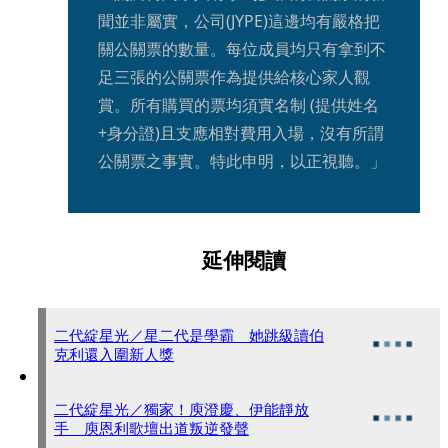
聞並非屬實，公司(JYPE)這邊均有嚴格把
關公關票的數量。每位成員均只有拿到不
足三張的公關票作為提供給核心家人觀
賞。所有購買的票均須實名制 (提供姓名
+身分證)且支應相對費用入場，沒有所謂
公關票之事實。特此申明，以正視聽。」
延伸閱讀
二代綻星光／星二代是學霸 她跳級讀伯
克利還入圍新人獎
二代綻星光／獨家！庾澄慶、伊能靜放
手 庾恩利歌壇出道叛逆發聲