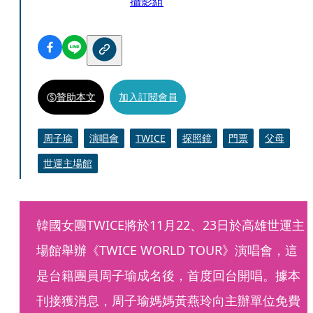
攝影組
贊助本文
加入訂閱會員
周子瑜
演唱會
TWICE
探照鏡
門票
父母
世運主場館
韓國女團TWICE將於11月22、23日於高雄世運主
場館舉辦《TWICE WORLD TOUR》演唱會，這
是台籍團員周子瑜成名後，首度回台開唱。據本
刊接獲消息，周子瑜媽媽黃燕玲向主辦單位免費