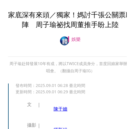
家底深有來頭／獨家！媽討千張公關票
陣 周子瑜祕找周董推手盼上陸
娛樂
周子瑜赴韓發展10年有成，將以TWICE成員身分，首度回娘家舉辦
唱會。（翻攝自周子瑜IG）
發布時間：
2025.09.01 06:28
臺北時間
更新時間：
2025.09.01 06:29
臺北時間
文
陳于嬙
攝影