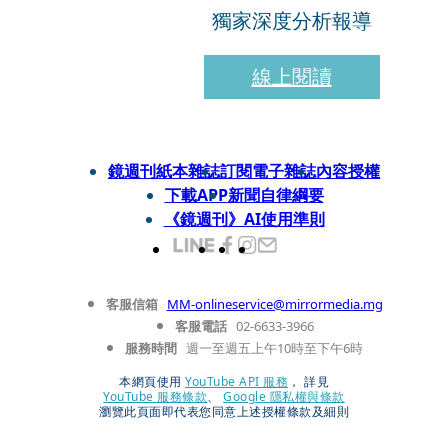
獨家深度分析報導
線上閱讀
鏡週刊紙本雜誌
訂閱電子雜誌
內容授權
下載APP
新聞自律綱要
《鏡週刊》AI使用準則
客服信箱
MM-onlineservice@mirrormedia.mg
客服電話
02-6633-3966
服務時間
週一至週五上午10時至下午6時
本網頁使用
YouTube API 服務
， 詳見
YouTube 服務條款
、
Google 隱私權與條款
瀏覽此頁面即代表您同意上述授權條款及細則