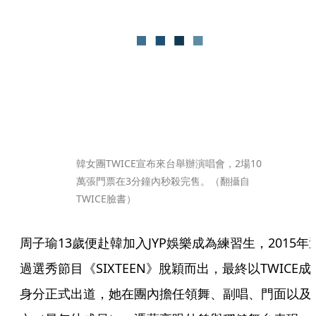
韓女團TWICE宣布來台舉辦演唱會，2場10
萬張門票在3分鐘內秒殺完售。（翻攝自
TWICE臉書）
周子瑜13歲便赴韓加入JYP娛樂成為練習生，2015年
過選秀節目《SIXTEEN》脫穎而出，最終以TWICE成
身分正式出道，她在團內擔任領舞、副唱、門面以及