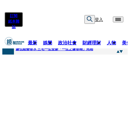
訂閱
登入
紙本雜
誌
最新
娛樂
政治社會
財經理財
人物
美
快訊
鹽也能變香水 三宅一生全新「一生之鹽香精」亮相
快訊
不堪妻子碎念情緒失控 桃園八旬翁毆妻致死檢聲押
快訊
蔡依珊撕掉「完美」標籤！ 認了「我也會崩潰」：傷口終究會癒合