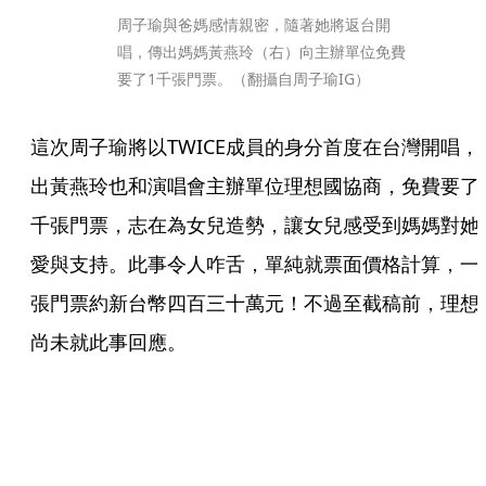
周子瑜與爸媽感情親密，隨著她將返台開
唱，傳出媽媽黃燕玲（右）向主辦單位免費
要了1千張門票。（翻攝自周子瑜IG）
這次周子瑜將以TWICE成員的身分首度在台灣開唱，
出黃燕玲也和演唱會主辦單位理想國協商，免費要了
千張門票，志在為女兒造勢，讓女兒感受到媽媽對她
愛與支持。此事令人咋舌，單純就票面價格計算，一
張門票約新台幣四百三十萬元！不過至截稿前，理想
尚未就此事回應。