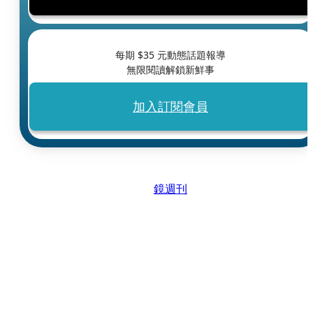
每期 $
35
元動態話題報導
無限閱讀解鎖新鮮事
加入訂閱會員
鏡週刊