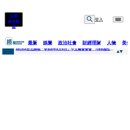
訂閱
登入
紙本雜
誌
最新
娛樂
政治社會
財經理財
人物
美
快訊
AKIRA台北開唱「令和8年8月8日」中文喊發發發 TJBB感性喊「謝謝AKIRA桑」
快訊
台灣新冠期間沒疫苗可打？ 律師列3款嗆：陳時中唯一擋的叫科興
快訊
沉寂12年…鐵肺歌后遇人生低谷 「遭親弟賞巴掌、父親出軌自己閨密」辛酸人生曝光