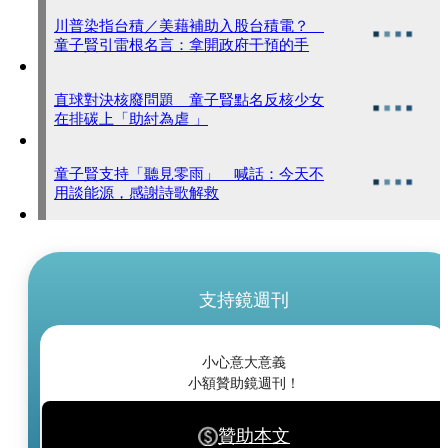
川普染指台積／美藉補助入股台積電？
童子賢引雷根名言：拿開政府干預的手
直球對決核廢問題 童子賢點名反核少女
在排碳上「助紂為虐 」
童子賢支持「聽見零雨」 喊話：今天不
用談能源，感謝詩歌解救
支持鏡週刊
小心意大意義
小額贊助鏡週刊！
贊助本文