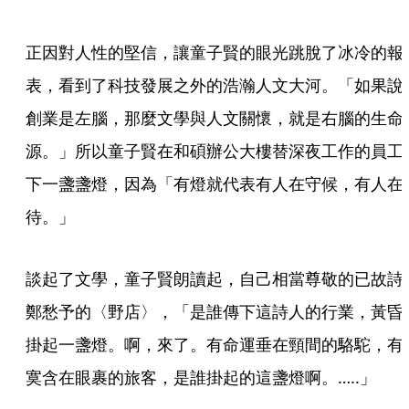
正因對人性的堅信，讓童子賢的眼光跳脫了冰冷的報
表，看到了科技發展之外的浩瀚人文大河。「如果說
創業是左腦，那麼文學與人文關懷，就是右腦的生命
源。」所以童子賢在和碩辦公大樓替深夜工作的員工
下一盞盞燈，因為「有燈就代表有人在守候，有人在
待。」
談起了文學，童子賢朗讀起，自己相當尊敬的已故詩
鄭愁予的〈野店〉，「是誰傳下這詩人的行業，黃昏
掛起一盞燈。啊，來了。有命運垂在頸間的駱駝，有
寞含在眼裹的旅客，是誰掛起的這盞燈啊。…..」