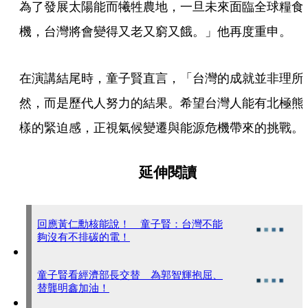
為了發展太陽能而犧牲農地，一旦未來面臨全球糧食
機，台灣將會變得又老又窮又餓。」他再度重申。
在演講結尾時，童子賢直言，「台灣的成就並非理所
然，而是歷代人努力的結果。希望台灣人能有北極熊
樣的緊迫感，正視氣候變遷與能源危機帶來的挑戰。
延伸閱讀
回應黃仁勳核能說！ 童子賢：台灣不能
夠沒有不排碳的電！
童子賢看經濟部長交替 為郭智輝抱屈、
替龔明鑫加油！