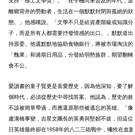
支持「移工文學獎」。「在手機尚未普及的年代，這
離鄉背井的勞動者，生活在一個默默封閉與孤絕的狀
態。」他感嘆說。「文學不只是給資產階級或知識分
子，而是所有人都需要抒發情感的出口。」默默道出
持原委。他還默默地協助食物銀行，將被市場淘汰的
「醜果」和過期日用品，分發給弱勢族群，期望翻轉
會不公。
愛讀書的童子賢更是喜愛歷史，因為他深知，要了解
個時代，必須從歷史中尋找答案。他認為，歷史的敘
不該被簡單帶過，而應還原那些被遺忘的英雄。「像
盧溝橋事變，吉星文團長的英勇與堅韌不拔，但這位
日英雄最終卻在1958年的八二三砲戰中，犧牲在血脈