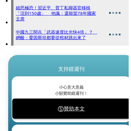
細思極恐！習近平、普丁私聊器官移植
「活到150歲」 他諷：還能當78年國家
主席
中國九三閱兵「武器速度比光快4倍」？
網酸：愛因斯坦都要從棺材跳出來了
支持鏡週刊
小心意大意義
小額贊助鏡週刊！
贊助本文