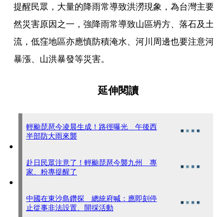
提醒民眾，大量的降雨常導致洪澇現象，為台灣主要
然災害原因之一，強降雨常導致山區坍方、落石及土
流，低窪地區亦應慎防積淹水、河川周邊也要注意河
暴漲、山洪暴發等災害。
延伸閱讀
輕颱琵琶今凌晨生成！路徑曝光 午後西
半部防大雨來襲
赴日民眾注意了！輕颱琵琶今襲九州 專
家、粉專提醒了
中國在東沙島鑽探 總統府喊：應即刻停
止從事非法設置、開採活動