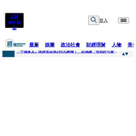
訂閱
登入
紙本雜
誌
最新
娛樂
政治社會
財經理財
人物
美
快訊
「千億富太」現身老店買250元麻糬！ 店員讚「包包好可愛」她笑回：我自己做的
快訊
姜厚任小24歲女友爆當小三、假學歷！ 友「扯郭台銘」曝交往內幕：我們又不像他
快訊
吳昕陽新任無店面零售商業同業公會理事長 提四大策略續走台灣零售業新局