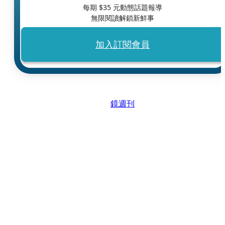
每期 $
35
元動態話題報導
無限閱讀解鎖新鮮事
加入訂閱會員
鏡週刊