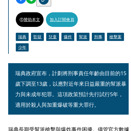
贊助本文
加入訂閱會員
瑞典
監獄
兒童
爆炸
幫派
刑事
槍擊案
少年
瑞典政府宣布，計劃將刑事責任年齡由目前的15
歲下調至13歲，以應對近年來日益嚴重的幫派暴
力與未成年犯罪。這項政策預計先行試行5年，
適用於殺人與加重爆破等重大罪行。
瑞典長期受幫派槍擊與爆炸事件困擾。儘管官方數據