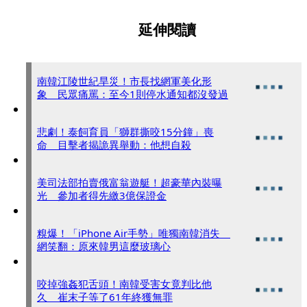
延伸閱讀
南韓江陵世紀旱災！市長找網軍美化形
象 民眾痛罵：至今1則停水通知都沒發過
悲劇！泰飼育員「獅群撕咬15分鐘」喪
命 目擊者揭詭異舉動：他想自殺
美司法部拍賣俄富翁遊艇！超豪華內裝曝
光 參加者得先繳3億保證金
糗爆！「iPhone Air手勢」唯獨南韓消失
網笑翻：原來韓男這麼玻璃心
咬掉強姦犯舌頭！南韓受害女竟判比他
久 崔末子等了61年終獲無罪