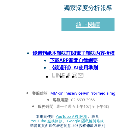
獨家深度分析報導
線上閱讀
鏡週刊紙本雜誌
訂閱電子雜誌
內容授權
下載APP
新聞自律綱要
《鏡週刊》AI使用準則
客服信箱
MM-onlineservice@mirrormedia.mg
客服電話
02-6633-3966
服務時間
週一至週五上午10時至下午6時
本網頁使用
YouTube API 服務
， 詳見
YouTube 服務條款
、
Google 隱私權與條款
瀏覽此頁面即代表您同意上述授權條款及細則