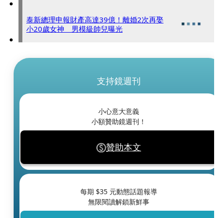
泰新總理申報財產高達39億！離婚2次再娶
小20歲女神 男模級帥兒曝光
支持鏡週刊
小心意大意義
小額贊助鏡週刊！
贊助本文
每期 $
35
元動態話題報導
無限閱讀解鎖新鮮事