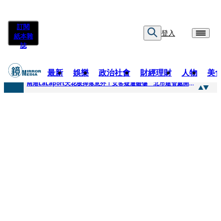
訂閱
登入
紙本雜
誌
最新
娛樂
政治社會
財經理財
人物
美
快訊
南港LaLaport天花板掉落意外！女客疑遭砸傷 北市建管處開罰30萬
快訊
川普又出招！多晶矽產品課15%關稅12月生效 經濟部回應了
快訊
美伊衝突要注意！ 台塑四寶7月營收齊揚股價抗跌