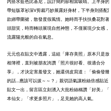
內搭水藍色比基尼，設計簡約卻相當吸睛。上半身的
帶短版罩衫深V剪裁巧妙展露好身材，下半身則搭配
款綁帶圍裙，散發度假風情。她時而手扶扶桑花對著
頭甜笑，時而轉頭展現自然神態，不僅展現少女感，
流露陽光般的自在氣息。
元元也在貼文中透露，這組「庫存美照」原本只是放
相簿裡，直到被朋友誇讚「照片很好看、很適合分
享」，才決定害羞發文，她還俏皮寫道：「偷偷發幾
的話…應該可以拔～～？」親切語氣讓粉絲倍感貼近
貼文一出，留言區立刻湧入大批粉絲稱讚「好美」「
本仙女」「求更多照片」，足見她的高人氣。