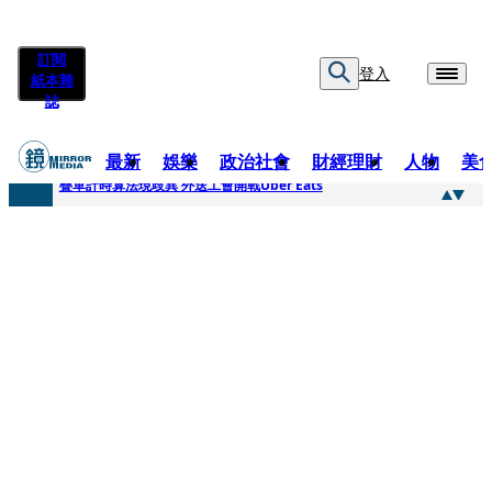
訂閱
登入
紙本雜
誌
最新
娛樂
政治社會
財經理財
人物
美
快訊
疊單計時算法現歧異 外送工會開戰Uber Eats
快訊
靚時尚／大丈夫當如是 Multifaceted Manhood
快訊
前時力黨魁表態「反對刪公視預算」 盼在野三思：改凍結處理受質疑項目