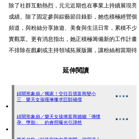
除了社群互動熱烈，元元近期也在事業上持續展現亮
成績。除了固定參與綜藝節目錄影，她也積極經營個
頻道，與粉絲分享旅遊、美食與生活日常，累積不少
實觀眾。更有消息指出，她正積極籌備新的工作計畫
不排除在戲劇或主持領域拓展版圖，讓粉絲相當期待
延伸閱讀
緋聞形象崩／獨家！交往百億富商變小
三 樂天女孩嘎琳嗲求巨額補償
緋聞形象崩／樂天女孩捲富商婚姻「傳懷
孕、墮胎」 約會照曝光引譁然