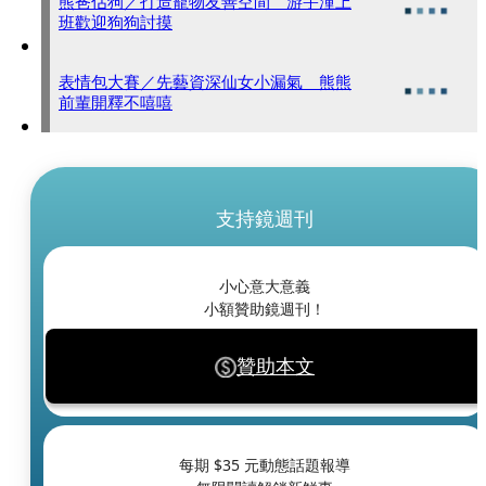
熊爸估狗／打造寵物友善空間 游宇潼上
班歡迎狗狗討摸
表情包大賽／先藝資深仙女小漏氣 熊熊
前輩開釋不嘻嘻
支持鏡週刊
小心意大意義
小額贊助鏡週刊！
贊助本文
每期 $
35
元動態話題報導