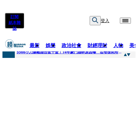
訂閱
登入
紙本雜
誌
最新
娛樂
政治社會
財經理財
人物
美
快訊
5566小刀爆離婚台玻千金！14年豪門婚碎原因曝 岳母徐莉玲風暴意外揭家族祕辛
快訊
徐莉玲喪子劇變／徐莉玲「巨大哀傷足不出戶」 解密長子身世
快訊
醫美偷拍案無影像網紅律師仍喊提告 學者：須具備侵權要件