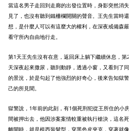
當這名男子走回到走廊的出發位置時，身影突然消失
見了，也沒有聽到鐵柵欄開關的聲音。王先生當時還
想，是什麼人可以有這麼大的權利，在深夜戒備森嚴
看守所內自由地行走。
第1天王先生沒有在意，返回床上躺下繼續休息，第2
天深夜起來撒尿，聽到動靜，透過小窗，又看到了同
的景況，於是勾起了他強烈的好奇心，後來告知獄警
己的所見聞。
獄警說，1年前的此刻，有1個死刑犯從王所住的小房
間被押出去，他因涉案案情較重被執行槍決，這名死
離開時，就是梳西裝髮型，穿黑色皮夾克，穿著就像