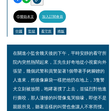
贊助本文
加入訂閱會員
中國
監獄
看守所
稀飯
在關進小監舍幾天後的下午，平時安靜的看守所
院內突然熱鬧起來，王先生好奇地從小視窗向外
張望，幾個武警和員警架著1個帶著手銬腳鐐的
人進來，然後像麻袋一樣把他扔在地上，3隻警
犬立刻被放開，咆哮著撲了上去，並猛烈對他進
行撕咬，那人淒慘的叫聲像鬼哭狼嚎，即使不是
親眼所見，聽著這樣的叫聲也會讓人不寒而慄。