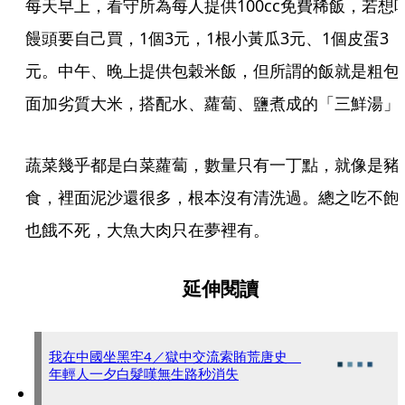
每天早上，看守所為每人提供100cc免費稀飯，若想
饅頭要自己買，1個3元，1根小黃瓜3元、1個皮蛋3
元。中午、晚上提供包穀米飯，但所謂的飯就是粗包
面加劣質大米，搭配水、蘿蔔、鹽煮成的「三鮮湯」
蔬菜幾乎都是白菜蘿蔔，數量只有一丁點，就像是豬
食，裡面泥沙還很多，根本沒有清洗過。總之吃不飽
也餓不死，大魚大肉只在夢裡有。
延伸閱讀
我在中國坐黑牢4／獄中交流索賄荒唐史
年輕人一夕白髮嘆無生路秒消失