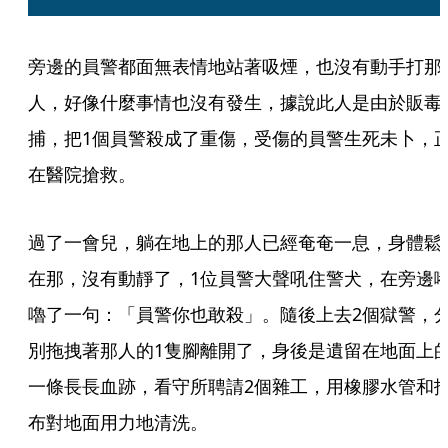
旁邊的員警都面無表情地站著吸煙，也沒有動手打那
人，好像什麼事情也沒有發生，據說此人是由於販毒
捕，把1個員警殺成了重傷，受傷的員警生死未卜，
在醫院搶救。
過了一會兒，躺在地上的那人已經奄奄一息，身體鬆
在那，沒有動靜了，1位員警大聲吼住警犬，在旁邊
嚕了一句：「員警你也敢殺」。隨後上去2個獄警，
別拖拽著那人的1隻腳離開了，身後是遺留在地面上
一條長長血跡，看守所聘請2個雜工，用橡膠水管和
布對地面用力地清洗。