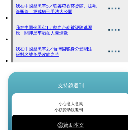
我在中國坐黑牢5／強姦犯香菸燙頭、拔毛
跪瓶蓋 懲戒酷刑手法大公開
我在中國坐黑牢1／熱血台商被誣陷逃漏
稅 關押黑牢猶如人間煉獄
我在中國坐黑牢2／台灣囚犯身分受關注
報對名號免受皮肉之苦
支持鏡週刊
小心意大意義
小額贊助鏡週刊！
贊助本文