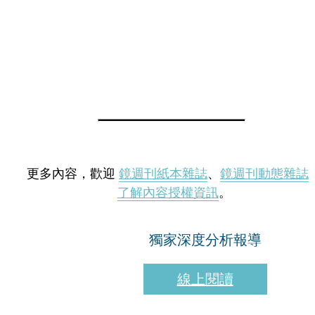
更多內容，歡迎
鏡週刊紙本雜誌
、
鏡週刊動態雜誌
了解內容授權資訊
。
獨家深度分析報導
線上閱讀