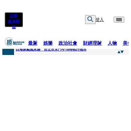
訂閱
登入
紙本雜
誌
最新
娛樂
政治社會
財經理財
人物
美
快訊
白海豚颱風來襲 台北市水門今18時執行拖吊
快訊
AKIRA台北唱到一半突收兒子告白「爸爸I LOVE YOU」 驚喜林志玲同步曝光父親節「披薩蛋糕」
快訊
獨家／TWICE Mina一進華山「天空秒變臉」！ONCE狂風暴雨死守 畫面曝光2.5萬人笑翻