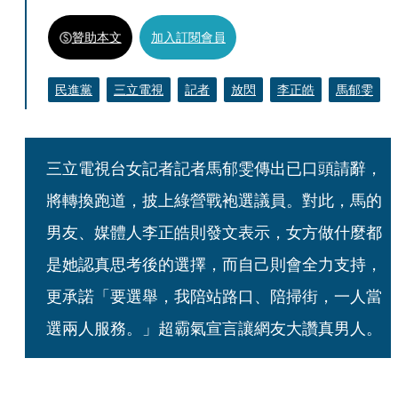
贊助本文
加入訂閱會員
民進黨
三立電視
記者
放閃
李正皓
馬郁雯
三立電視台女記者記者馬郁雯傳出已口頭請辭，
將轉換跑道，披上綠營戰袍選議員。對此，馬的
男友、媒體人李正皓則發文表示，女方做什麼都
是她認真思考後的選擇，而自己則會全力支持，
更承諾「要選舉，我陪站路口、陪掃街，一人當
選兩人服務。」超霸氣宣言讓網友大讚真男人。