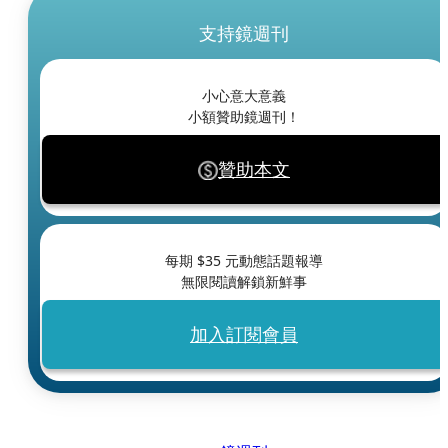
支持鏡週刊
小心意大意義
小額贊助鏡週刊！
贊助本文
每期 $
35
元動態話題報導
無限閱讀解鎖新鮮事
加入訂閱會員