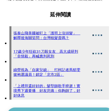
延伸閱讀
張泰山飛美國被盯上「護照上沒頭髮」
解釋後海關笑問：台灣植髮貴嗎？
17歲少年狂砍31刀殺女友 高大成研判
「非情殺」再喊應判死刑
綠營視為「自家兒媳」 打柯記者馬郁雯
披袍選議員！鎖定「北市2區」
「上禮拜還好好的」髮型師歌手猝逝！實
境秀下週要播 好友悲痛：你夠帥了，好
好休息