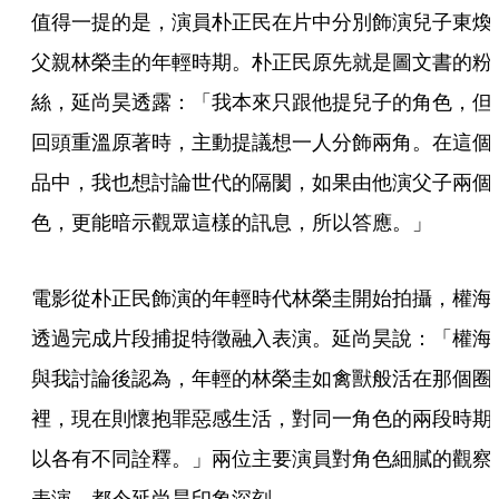
值得一提的是，演員朴正民在片中分別飾演兒子東煥
父親林榮圭的年輕時期。朴正民原先就是圖文書的粉
絲，延尚昊透露：「我本來只跟他提兒子的角色，但
回頭重溫原著時，主動提議想一人分飾兩角。在這個
品中，我也想討論世代的隔閡，如果由他演父子兩個
色，更能暗示觀眾這樣的訊息，所以答應。」
電影從朴正民飾演的年輕時代林榮圭開始拍攝，權海
透過完成片段捕捉特徵融入表演。延尚昊說：「權海
與我討論後認為，年輕的林榮圭如禽獸般活在那個圈
裡，現在則懷抱罪惡感生活，對同一角色的兩段時期
以各有不同詮釋。」兩位主要演員對角色細膩的觀察
表演，都令延尚昊印象深刻。