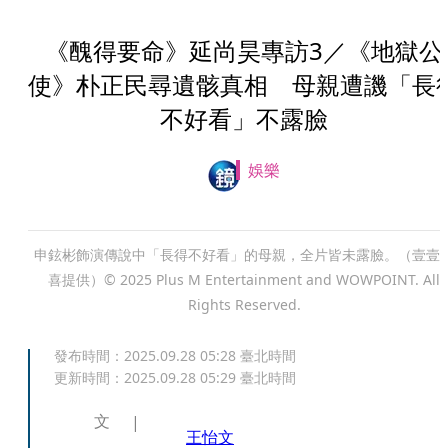
《醜得要命》延尚昊專訪3／《地獄公
使》朴正民尋遺骸真相 母親遭譏「長
不好看」不露臉
娛樂
申鉉彬飾演傳說中「長得不好看」的母親，全片皆未露臉。（壹壹
喜提供）© 2025 Plus M Entertainment and WOWPOINT. All
Rights Reserved.
發布時間：
2025.09.28 05:28
臺北時間
更新時間：
2025.09.28 05:29
臺北時間
文
王怡文