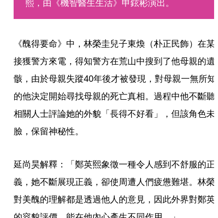
熙，由《機智醫生生活》申鉉彬演出。
《醜得要命》中，林榮圭兒子東煥（朴正民飾）在某
接獲警方來電，得知警方在荒山中搜到了他母親的遺
骸，由於母親失蹤40年後才被發現，對母親一無所知
的他決定開始尋找母親的死亡真相。過程中他不斷聽
相關人士評論她的外貌「長得不好看」，但該角色未
臉，保留神秘性。
延尚昊解釋：「鄭英熙象徵一種令人感到不舒服的正
義，她不斷展現正義，卻使周遭人們疲憊難堪。林榮
對美醜的理解都是透過他人的意見，因此外界對鄭英
的容貌評價，能在他內心產生不同作用。」