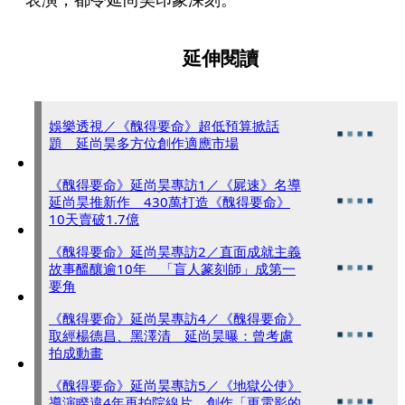
延伸閱讀
娛樂透視／《醜得要命》超低預算掀話
題 延尚昊多方位創作適應市場
《醜得要命》延尚昊專訪1／《屍速》名導
延尚昊推新作 430萬打造《醜得要命》
10天賣破1.7億
《醜得要命》延尚昊專訪2／直面成就主義
故事醞釀逾10年 「盲人篆刻師」成第一
要角
《醜得要命》延尚昊專訪4／《醜得要命》
取經楊德昌、黑澤清 延尚昊曝：曾考慮
拍成動畫
《醜得要命》延尚昊專訪5／《地獄公使》
導演睽違4年再拍院線片 創作「更電影的