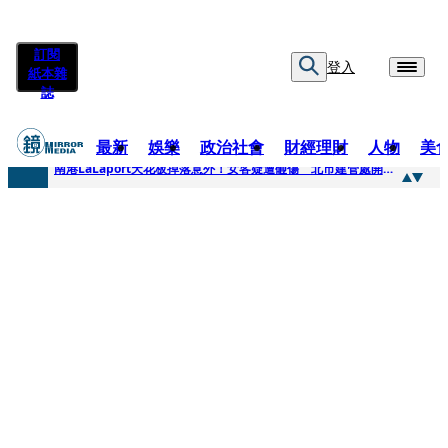
訂閱
登入
紙本雜
誌
最新
娛樂
政治社會
財經理財
人物
美
快訊
南港LaLaport天花板掉落意外！女客疑遭砸傷 北市建管處開罰30萬
快訊
川普又出招！多晶矽產品課15%關稅12月生效 經濟部回應了
快訊
美伊衝突要注意！ 台塑四寶7月營收齊揚股價抗跌