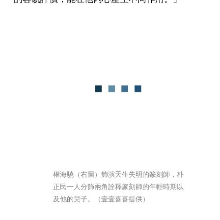
權海驍（右圖）飾演天生失明的篆刻師，朴
正民一人分飾兩角詮釋篆刻師的年輕時期以
及他的兒子。（壹壹喜喜提供）