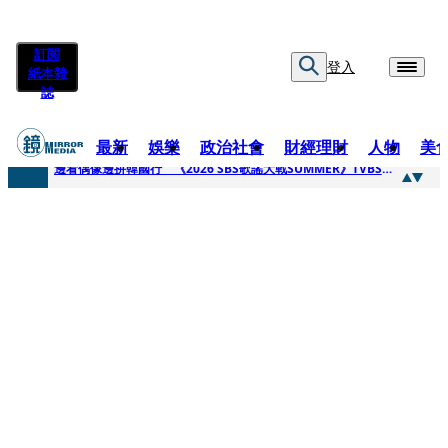
訂閱
登入
紙本雜
誌
最新
娛樂
政治社會
財經理財
人物
美
快訊
邊看偶像邊拚韓國行 《2026 SBS歌謠大戰SUMMER》TVBS直播祭追星福利
快訊
代誌大條火急跳船？ 宏碁派任李文詳接掌兆基屋管2天就喊撤出！
快訊
一句「請回去坐好」 特教生持斷掃把戳女代課老師眼睛大失血近失明