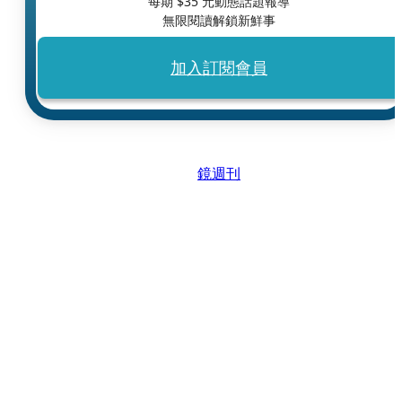
每期 $
35
元動態話題報導
無限閱讀解鎖新鮮事
加入訂閱會員
鏡週刊