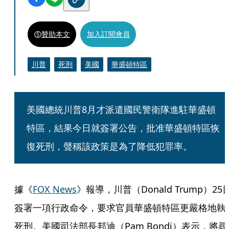
贊助本文
加入訂閱會員
川普
死刑
美國
華盛頓特區
美國總統川普8月才派遣國民警衛隊進駐華盛頓
特區，結果今日就簽署公告，批准華盛頓特區恢
復死刑，聲稱該政策是為了降低犯罪率。
據《
FOX News
》報導，川普（Donald Trump）25
簽署一項行政命令，要求官員華盛頓特區更嚴格地執
死刑。美國司法部長邦迪（Pam Bondi）表示，將尋