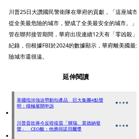
川普25日大讚國民警衛隊在華府的貢獻，「這座城市
從全美最危險的城市，變成了全美最安全的城市。」
管在聯邦接管期間，華府出現連續12天有「零凶殺」
紀錄，但根據FBI於2024的數據顯示，華府離美國最
險城市還很遠。
延伸閱讀
美國指涉強迫勞動扣產品 巨大集團4點聲
明：積極展開申訴
川普昔吹捧今反咬疫苗「輝瑞、莫德納發
聲」 CEO酸：他應得諾貝爾獎